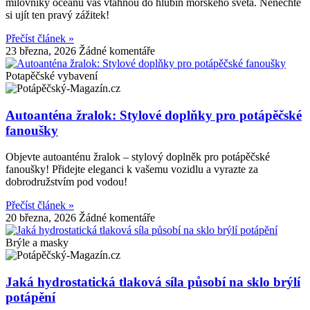
milovníky oceánu vás vtáhnou do hlubin mořského světa. Nenechte
si ujít ten pravý zážitek!
Přečíst článek »
23 března, 2026
Žádné komentáře
Potapěčské vybavení
Autoanténa žralok: Stylové doplňky pro potápěčské
fanoušky
Objevte autoanténu žralok – stylový doplněk pro potápěčské
fanoušky! Přidejte eleganci k vašemu vozidlu a vyrazte za
dobrodružstvím pod vodou!
Přečíst článek »
20 března, 2026
Žádné komentáře
Brýle a masky
Jaká hydrostatická tlaková síla působí na sklo brýlí
potápění