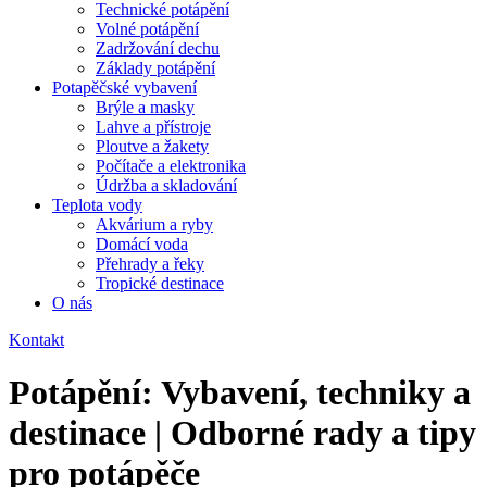
Technické potápění
Volné potápění
Zadržování dechu
Základy potápění
Potapěčské vybavení
Brýle a masky
Lahve a přístroje
Ploutve a žakety
Počítače a elektronika
Údržba a skladování
Teplota vody
Akvárium a ryby
Domácí voda
Přehrady a řeky
Tropické destinace
O nás
Kontakt
Potápění: Vybavení, techniky a
destinace | Odborné rady a tipy
pro potápěče