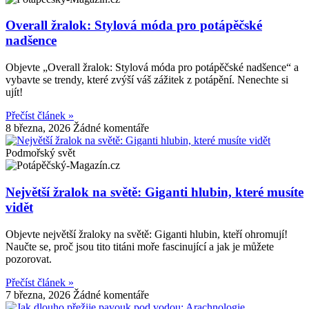
Overall žralok: Stylová móda pro potápěčské
nadšence
Objevte „Overall žralok: Stylová móda pro potápěčské nadšence“ a
vybavte se trendy, které zvýší váš zážitek z potápění. Nenechte si
ujít!
Přečíst článek »
8 března, 2026
Žádné komentáře
Podmořský svět
Největší žralok na světě: Giganti hlubin, které musíte
vidět
Objevte největší žraloky na světě: Giganti hlubin, kteří ohromují!
Naučte se, proč jsou tito titáni moře fascinující a jak je můžete
pozorovat.
Přečíst článek »
7 března, 2026
Žádné komentáře