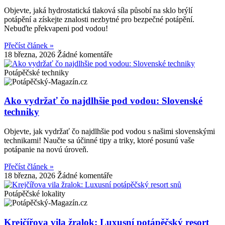
Objevte, jaká hydrostatická tlaková síla působí na sklo brýlí
potápění a získejte znalosti nezbytné pro bezpečné potápění.
Nebuďte překvapeni pod vodou!
Přečíst článek »
18 března, 2026
Žádné komentáře
Potápěčské techniky
Ako vydržať čo najdlhšie pod vodou: Slovenské
techniky
Objevte, jak vydržať čo najdlhšie pod vodou s našimi slovenskými
technikami! Naučte sa účinné tipy a triky, ktoré posunú vaše
potápanie na novú úroveň.
Přečíst článek »
18 března, 2026
Žádné komentáře
Potápěčské lokality
Krejčířova vila žralok: Luxusní potápěčský resort