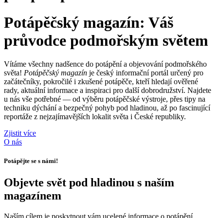
Potápěčský magazín:
Váš
průvodce podmořským světem
Vítáme všechny nadšence do potápění a objevování podmořského
světa!
Potápěčský magazín
je český informační portál určený pro
začátečníky, pokročilé i zkušené potápěče, kteří hledají ověřené
rady, aktuální informace a inspiraci pro další dobrodružství. Najdete
u nás vše potřebné — od výběru potápěčské výstroje, přes tipy na
techniku dýchání a bezpečný pohyb pod hladinou, až po fascinující
reportáže z nejzajímavějších lokalit světa i České republiky.
Zjistit více
O nás
Potápějte se s námi!
Objevte svět pod hladinou s naším
magazínem
Naším cílem je poskytnout vám ucelené informace o potápění.