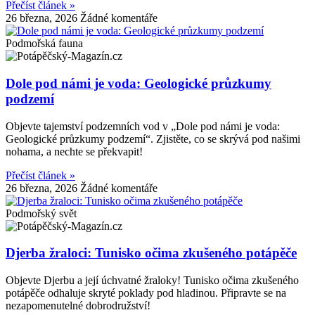
Přečíst článek »
26 března, 2026
Žádné komentáře
Podmořská fauna
Dole pod námi je voda: Geologické průzkumy
podzemí
Objevte tajemství podzemních vod v „Dole pod námi je voda:
Geologické průzkumy podzemí“. Zjistěte, co se skrývá pod našimi
nohama, a nechte se překvapit!
Přečíst článek »
26 března, 2026
Žádné komentáře
Podmořský svět
Djerba žraloci: Tunisko očima zkušeného potápěče
Objevte Djerbu a její úchvatné žraloky! Tunisko očima zkušeného
potápěče odhaluje skryté poklady pod hladinou. Připravte se na
nezapomenutelné dobrodružství!