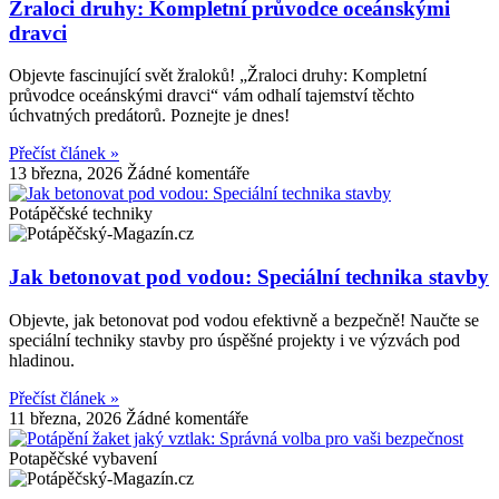
Žraloci druhy: Kompletní průvodce oceánskými
dravci
Objevte fascinující svět žraloků! „Žraloci druhy: Kompletní
průvodce oceánskými dravci“ vám odhalí tajemství těchto
úchvatných predátorů. Poznejte je dnes!
Přečíst článek »
13 března, 2026
Žádné komentáře
Potápěčské techniky
Jak betonovat pod vodou: Speciální technika stavby
Objevte, jak betonovat pod vodou efektivně a bezpečně! Naučte se
speciální techniky stavby pro úspěšné projekty i ve výzvách pod
hladinou.
Přečíst článek »
11 března, 2026
Žádné komentáře
Potapěčské vybavení