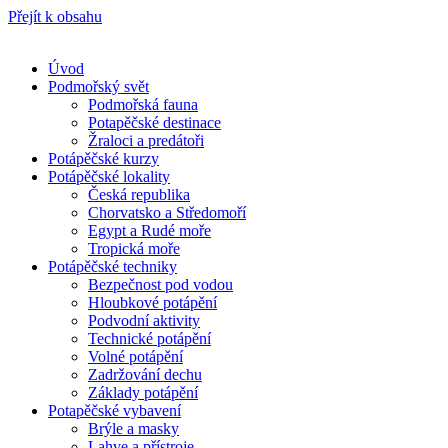
Přejít k obsahu
Úvod
Podmořský svět
Podmořská fauna
Potapěčské destinace
Žraloci a predátoři
Potápěčské kurzy
Potápěčské lokality
Česká republika
Chorvatsko a Středomoří
Egypt a Rudé moře
Tropická moře
Potápěčské techniky
Bezpečnost pod vodou
Hloubkové potápění
Podvodní aktivity
Technické potápění
Volné potápění
Zadržování dechu
Základy potápění
Potapěčské vybavení
Brýle a masky
Lahve a přístroje