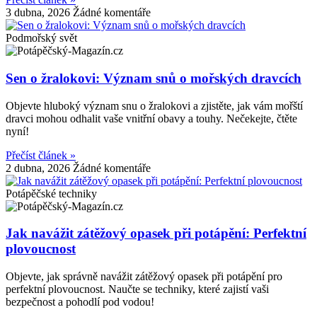
3 dubna, 2026
Žádné komentáře
Podmořský svět
Sen o žralokovi: Význam snů o mořských dravcích
Objevte hluboký význam snu o žralokovi a zjistěte, jak vám mořští
dravci mohou odhalit vaše vnitřní obavy a touhy. Nečekejte, čtěte
nyní!
Přečíst článek »
2 dubna, 2026
Žádné komentáře
Potápěčské techniky
Jak navážit zátěžový opasek při potápění: Perfektní
plovoucnost
Objevte, jak správně navážit zátěžový opasek při potápění pro
perfektní plovoucnost. Naučte se techniky, které zajistí vaši
bezpečnost a pohodlí pod vodou!