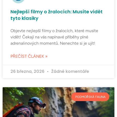
Nejlepší filmy o žralocích: Musíte vidět
tyto klasiky
Objevte nejlepší filmy o žralocích, které musíte
vidět! Čekají na vás napínavé příběhy plné
adrenalinových momentů. Nenechte si je ujít!
PŘEČÍST ČLÁNEK »
26 března, 2026
Žádné komentáře
PODMOŘSKÁ FAUNA