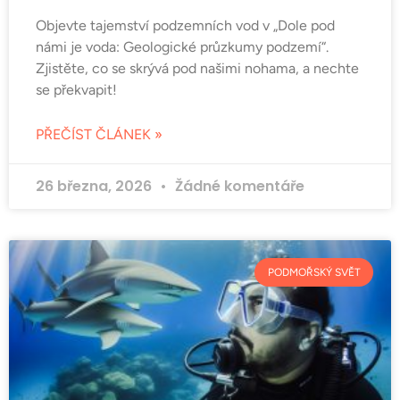
Objevte tajemství podzemních vod v „Dole pod
námi je voda: Geologické průzkumy podzemí“.
Zjistěte, co se skrývá pod našimi nohama, a nechte
se překvapit!
PŘEČÍST ČLÁNEK »
26 března, 2026
Žádné komentáře
PODMOŘSKÝ SVĚT