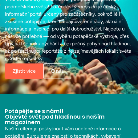
podmořského světa!
Potápěčský magazín
je český
informační portál určený pro začátečníky, pokročilé i
zkušené potápěče, kteří hledají ověřené rady, aktuální
informace a inspiraci pro další dobrodružství. Najdete u
nás vše potřebné — od výběru potápěčské výstroje, přes
tipy na techniku dýchání a bezpečný pohyb pod hladinou,
až po fascinující reportáže z nejzajímavějších lokalit světa
i České republiky.
Zjistit více
O nás
Potápějte se s námi!
Objevte svět pod hladinou s naším
magazínem
Naším cílem je poskytnout vám ucelené informace o
potápění. Burcujeme znalosti o technikách, vybavení,