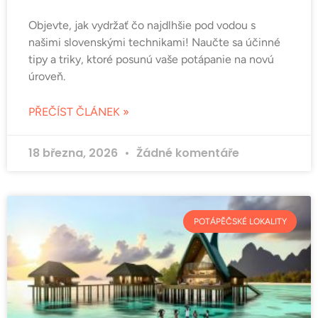
Objevte, jak vydržať čo najdlhšie pod vodou s
našimi slovenskými technikami! Naučte sa účinné
tipy a triky, ktoré posunú vaše potápanie na novú
úroveň.
PŘEČÍST ČLÁNEK »
18 března, 2026
Žádné komentáře
POTÁPĚČSKÉ LOKALITY