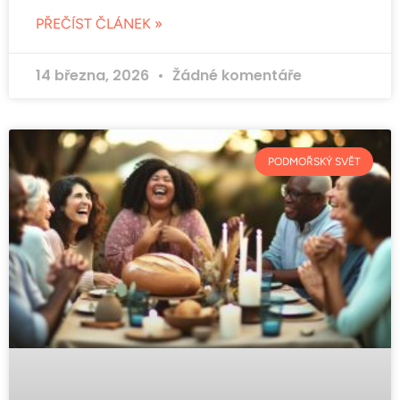
PŘEČÍST ČLÁNEK »
14 března, 2026
Žádné komentáře
PODMOŘSKÝ SVĚT