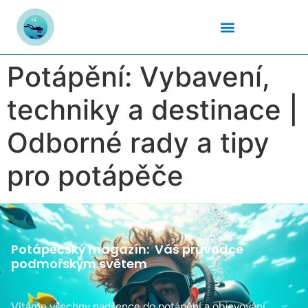
Podmořský Svět
Potápěčské Kurzy
Potápěčské Lokality
Potápěčské Techniky
Potapěčské Vybavení
Teplota Vody
Potápění: Vybavení,
techniky a destinace |
Odborné rady a tipy
pro potápěče
Potápěčský magazín:
Váš průvodce
podmořským světem
Vítáme všechny nadšence do potápění a objevování