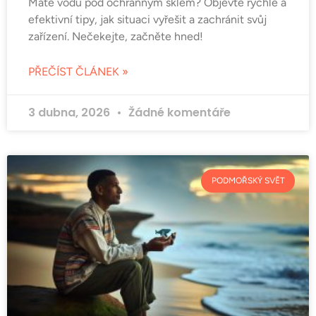
Máte vodu pod ochranným sklem? Objevte rychlé a
efektivní tipy, jak situaci vyřešit a zachránit svůj
zařízení. Nečekejte, začněte hned!
PŘEČÍST ČLÁNEK »
3 dubna, 2026
Žádné komentáře
PODMOŘSKÝ SVĚT