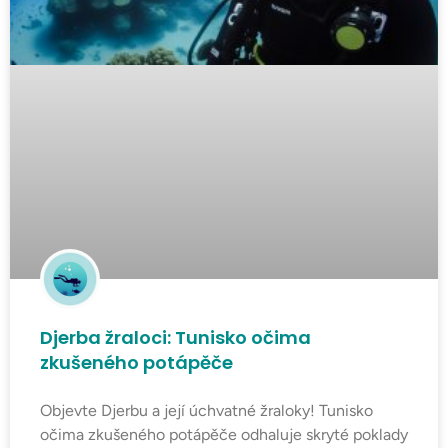
Djerba žraloci: Tunisko očima
zkušeného potápěče
Objevte Djerbu a její úchvatné žraloky! Tunisko
očima zkušeného potápěče odhaluje skryté poklady