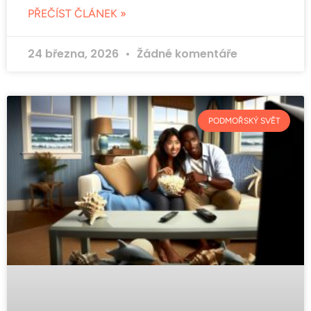
PŘEČÍST ČLÁNEK »
24 března, 2026
Žádné komentáře
PODMOŘSKÝ SVĚT