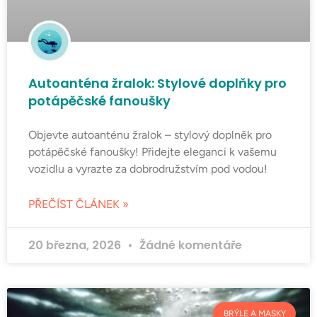
Autoanténa žralok: Stylové doplňky pro
potápěčské fanoušky
Objevte autoanténu žralok – stylový doplněk pro
potápěčské fanoušky! Přidejte eleganci k vašemu
vozidlu a vyrazte za dobrodružstvím pod vodou!
PŘEČÍST ČLÁNEK »
20 března, 2026
Žádné komentáře
BRÝLE A MASKY