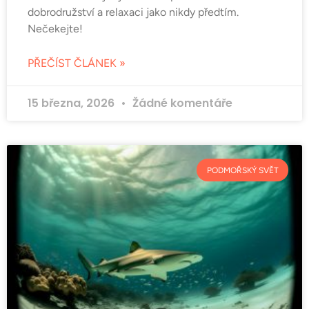
dobrodružství a relaxaci jako nikdy předtím.
Nečekejte!
PŘEČÍST ČLÁNEK »
15 března, 2026
Žádné komentáře
PODMOŘSKÝ SVĚT