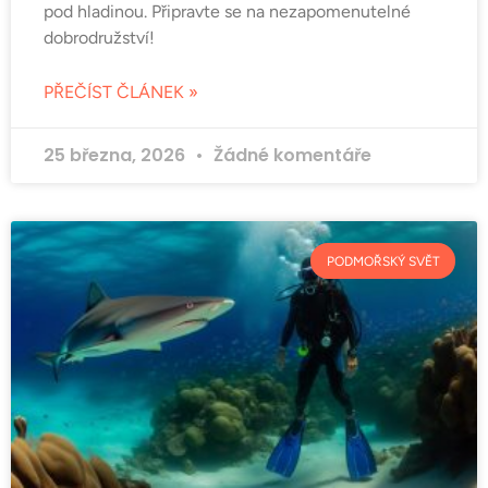
pod hladinou. Připravte se na nezapomenutelné
dobrodružství!
PŘEČÍST ČLÁNEK »
25 března, 2026
Žádné komentáře
PODMOŘSKÝ SVĚT