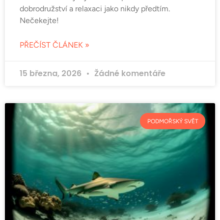
dobrodružství a relaxaci jako nikdy předtím.
Nečekejte!
PŘEČÍST ČLÁNEK »
15 března, 2026
Žádné komentáře
PODMOŘSKÝ SVĚT