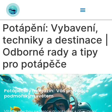
Podmořský Svět
Potápěčské Kurzy
Potápěčské Lokality
Potápěčské Techniky
Potapěčské Vybavení
Teplota Vody
Potápění: Vybavení,
techniky a destinace |
Odborné rady a tipy
pro potápěče
Potápěčský magazín:
Váš průvodce
podmořským světem
Vítáme všechny nadšence do potápění a objevování