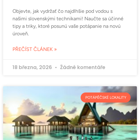
Objevte, jak vydržať čo najdlhšie pod vodou s
našimi slovenskými technikami! Naučte sa účinné
tipy a triky, ktoré posunú vaše potápanie na novú
úroveň.
PŘEČÍST ČLÁNEK »
18 března, 2026
Žádné komentáře
POTÁPĚČSKÉ LOKALITY