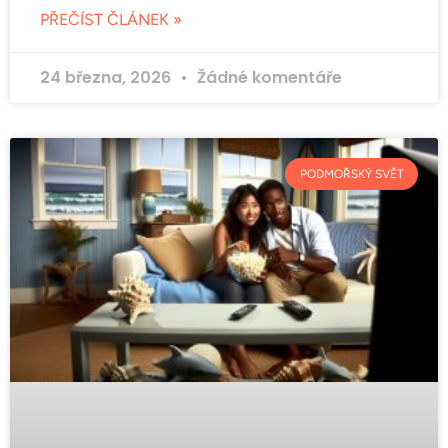
PŘEČÍST ČLÁNEK »
24 března, 2026
Žádné komentáře
PODMOŘSKÝ SVĚT