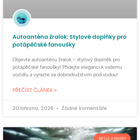
Autoanténa žralok: Stylové doplňky pro
potápěčské fanoušky
Objevte autoanténu žralok – stylový doplněk pro
potápěčské fanoušky! Přidejte eleganci k vašemu
vozidlu a vyrazte za dobrodružstvím pod vodou!
PŘEČÍST ČLÁNEK »
20 března, 2026
Žádné komentáře
BRÝLE A MASKY