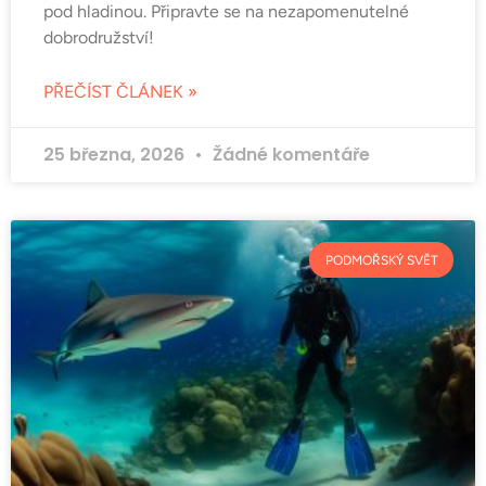
pod hladinou. Připravte se na nezapomenutelné
dobrodružství!
PŘEČÍST ČLÁNEK »
25 března, 2026
Žádné komentáře
PODMOŘSKÝ SVĚT