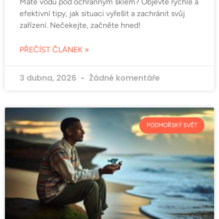
Máte vodu pod ochranným sklem? Objevte rychlé a
efektivní tipy, jak situaci vyřešit a zachránit svůj
zařízení. Nečekejte, začněte hned!
PŘEČÍST ČLÁNEK »
3 dubna, 2026
Žádné komentáře
PODMOŘSKÝ SVĚT