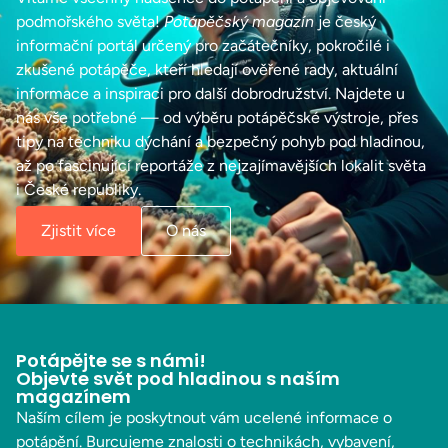
podmořského světa!
Potápěčský magazín
je český
informační portál určený pro začátečníky, pokročilé i
zkušené potápěče, kteří hledají ověřené rady, aktuální
informace a inspiraci pro další dobrodružství. Najdete u
nás vše potřebné — od výběru potápěčské výstroje, přes
tipy na techniku dýchání a bezpečný pohyb pod hladinou,
až po fascinující reportáže z nejzajímavějších lokalit světa
i České republiky.
Zjistit více
O nás
Potápějte se s námi!
Objevte svět pod hladinou s naším
magazínem
Naším cílem je poskytnout vám ucelené informace o
potápění. Burcujeme znalosti o technikách, vybavení,