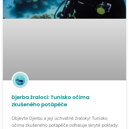
Djerba žraloci: Tunisko očima
zkušeného potápěče
Objevte Djerbu a její úchvatné žraloky! Tunisko
očima zkušeného potápěče odhaluje skryté poklady