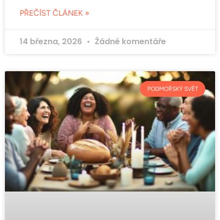
PŘEČÍST ČLÁNEK »
14 března, 2026
Žádné komentáře
PODMOŘSKÝ SVĚT