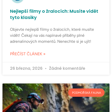
Nejlepší filmy o žralocích: Musíte vidět
tyto klasiky
Objevte nejlepší filmy o žralocích, které musíte
vidět! Čekají na vás napínavé příběhy plné
adrenalinových momentů. Nenechte si je ujít!
PŘEČÍST ČLÁNEK »
26 března, 2026
Žádné komentáře
PODMOŘSKÁ FAUNA