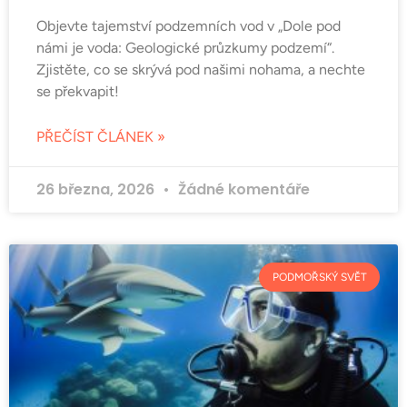
Objevte tajemství podzemních vod v „Dole pod
námi je voda: Geologické průzkumy podzemí“.
Zjistěte, co se skrývá pod našimi nohama, a nechte
se překvapit!
PŘEČÍST ČLÁNEK »
26 března, 2026
Žádné komentáře
PODMOŘSKÝ SVĚT