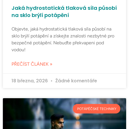
Jaká hydrostatická tlaková síla působí
na sklo brýlí potápění
Objevte, jaká hydrostatická tlaková síla působí na
sklo brýlí potápění a získejte znalosti nezbytné pro
bezpečné potápění. Nebuďte překvapeni pod
vodou!
PŘEČÍST ČLÁNEK »
18 března, 2026
Žádné komentáře
POTÁPĚČSKÉ TECHNIKY