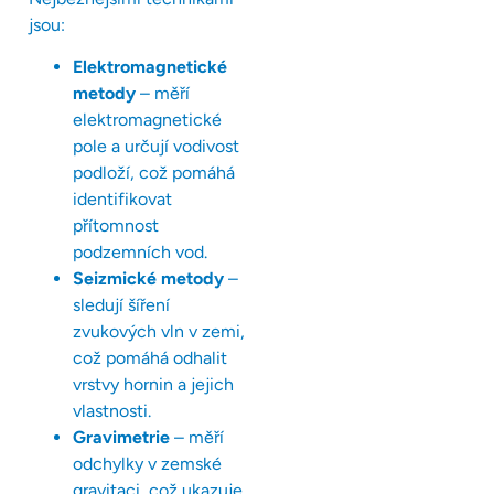
jsou:
Elektromagnetické
metody
– měří
elektromagnetické
pole a určují vodivost
podloží, což pomáhá
identifikovat
přítomnost
podzemních vod.
Seizmické metody
–
sledují šíření
zvukových vln v zemi,
což pomáhá odhalit
vrstvy hornin a jejich
vlastnosti.
Gravimetrie
– měří
odchylky v zemské
gravitaci, což ukazuje