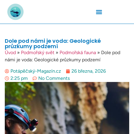
Podmořský Svět
Potápěčské Kurzy
Potápěčské Lokality
Potápěčské Techniky
Potapěčské Vybavení
Teplota Vody
Dole pod námi je voda: Geologické
průzkumy podzemí
Úvod
»
Podmořský svět
»
Podmořská fauna
»
Dole pod
námi je voda: Geologické průzkumy podzemí
Potápěčský-Magazín.cz
26 března, 2026
2:25 pm
No Comments