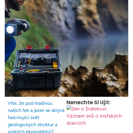
Nenechte Si Ujít:
Víte, že pod hladinou
našich řek a jezer se skrývá
fascinující svět
geologických struktur a
vodních ekosystémů?