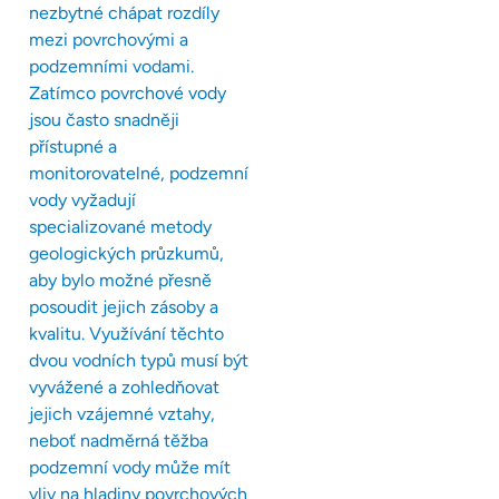
nezbytné chápat rozdíly
mezi povrchovými a
podzemními vodami.
Zatímco povrchové vody
jsou často snadněji
přístupné a
monitorovatelné, podzemní
vody vyžadují
specializované metody
geologických průzkumů,
aby bylo možné přesně
posoudit jejich zásoby a
kvalitu. Využívání těchto
dvou vodních typů musí být
vyvážené a zohledňovat
jejich vzájemné vztahy,
neboť nadměrná těžba
podzemní vody může mít
vliv na hladiny povrchových