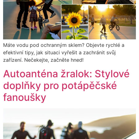
Máte vodu pod ochranným sklem? Objevte rychlé a
efektivní tipy, jak situaci vyřešit a zachránit svůj
zařízení. Nečekejte, začněte hned!
Autoanténa žralok: Stylové
doplňky pro potápěčské
fanoušky