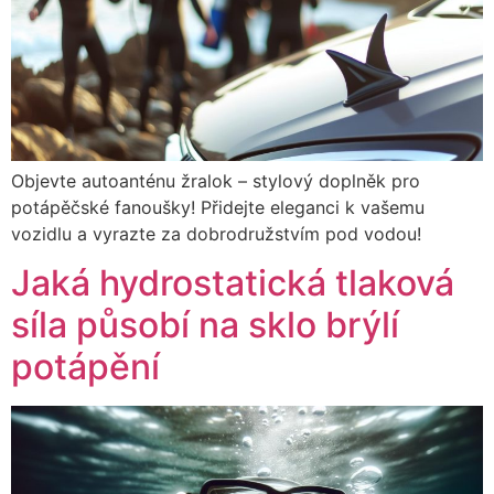
Objevte autoanténu žralok – stylový doplněk pro
potápěčské fanoušky! Přidejte eleganci k vašemu
vozidlu a vyrazte za dobrodružstvím pod vodou!
Jaká hydrostatická tlaková
síla působí na sklo brýlí
potápění