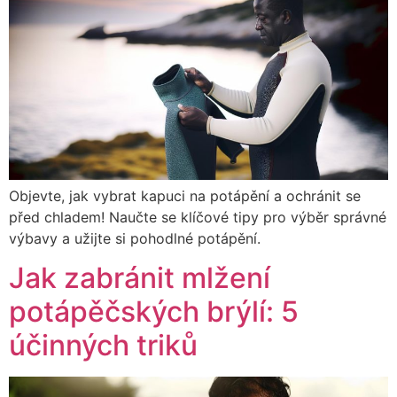
Objevte, jak vybrat kapuci na potápění a ochránit se
před chladem! Naučte se klíčové tipy pro výběr správné
výbavy a užijte si pohodlné potápění.
Jak zabránit mlžení
potápěčských brýlí: 5
účinných triků