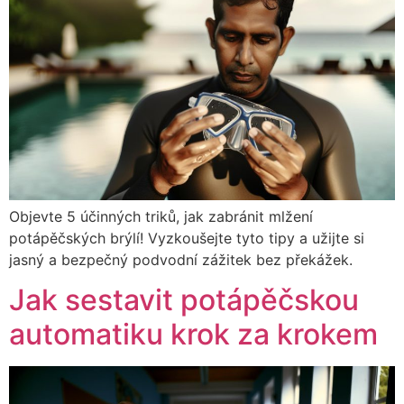
Objevte 5 účinných triků, jak zabránit mlžení
potápěčských brýlí! Vyzkoušejte tyto tipy a užijte si
jasný a bezpečný podvodní zážitek bez překážek.
Jak sestavit potápěčskou
automatiku krok za krokem