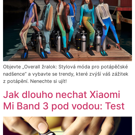
Objevte „Overall žralok: Stylová móda pro potápěčské
nadšence“ a vybavte se trendy, které zvýší váš zážitek
z potápění. Nenechte si ujít!
Jak dlouho nechat Xiaomi
Mi Band 3 pod vodou: Test