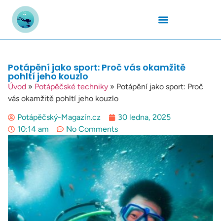
Podmořský Svět
Potápěčské Kurzy
Potápěčské Lokality
Potápěčské Techniky
Potapěčské Vybavení
Teplota Vody
Potápění jako sport: Proč vás okamžitě
pohltí jeho kouzlo
Úvod
»
Potápěčské techniky
»
Potápění jako sport: Proč
vás okamžitě pohltí jeho kouzlo
Potápěčský-Magazín.cz
30 ledna, 2025
10:14 am
No Comments