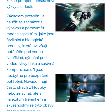
každé potápění přináší nové
výzvy a radosti.
Základem potápění je
naučit se zacházet s
výbavou a porozumět
mnoha aspektům, jako jsou
fyzikální a biologické
procesy, které ovlivňují
potápěče pod vodou.
Například, dýchání pod
vodou, vlivy tlaku a správná
kompenzace uší jsou
nezbytné pro bezpečné
potápění. Nováčci mají
často strach z hloubky
nebo ze zvířat, ale s
náležitým tréninkem a
zkušenostmi se tyto obavy