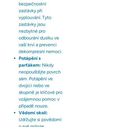
bezpečnostní
zastávky při
vyplouvání. Tyto
zastávky jsou
nezbytné pro
odbourání dusíku ve
vaší krvi a prevenci
dekompresní nemoci.
Potápění s
parťákem:
Nikdy
neopouštějte povrch
sám. Potápění ve
dvojici nebo ve
skupině je klíčové pro
vzájemnou pomoc v
případě nouze.
Vědomí okolí:
Udržujte si povědomí
o své poloze,