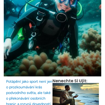
Nenechte Si Ujít:
Potápění jako sport není jen
o prozkoumávání krás
podvodního světa, ale také
o překonávání osobních
hranic a rozvoji dovedností,