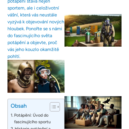
potápění stává nejen
sportem, ale i celoživotní
vášní, která vás neustále
vyzývá k objevování nových
hloubek. Ponořte se s námi
do fascinujícího světa
potápění a objevte, proč
vás jeho kouzlo okamžitě
pohltí.
Obsah
Potápění: Úvod do
fascinujícího sportu
Historie potápění a