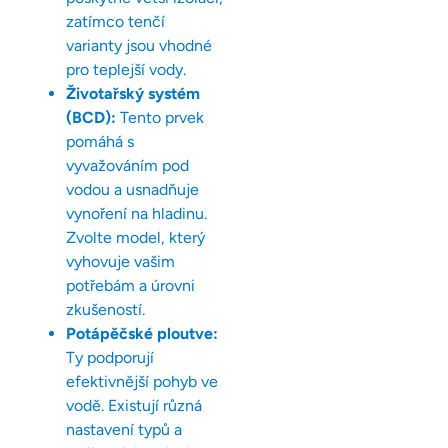
zatímco tenčí
varianty jsou vhodné
pro teplejší vody.
Životařský systém
(BCD):
Tento prvek
pomáhá s
vyvažováním pod
vodou a usnadňuje
vynoření na hladinu.
Zvolte model, který
vyhovuje vašim
potřebám a úrovni
zkušeností.
Potápěčské ploutve:
Ty podporují
efektivnější pohyb ve
vodě. Existují různá
nastavení typů a