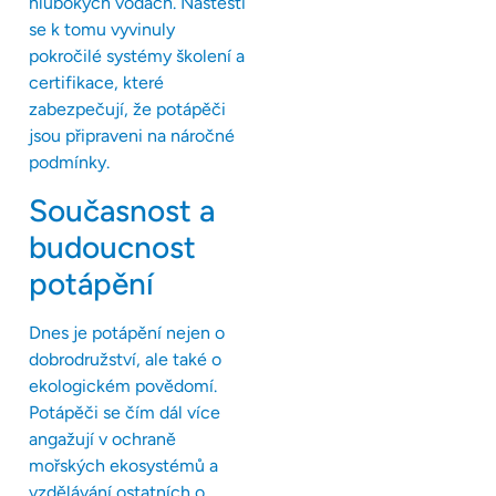
hlubokých vodách. Naštěstí
se k tomu vyvinuly
pokročilé systémy školení a
certifikace, které
zabezpečují, že potápěči
jsou připraveni na náročné
podmínky.
Současnost a
budoucnost
potápění
Dnes je potápění nejen o
dobrodružství, ale také o
ekologickém povědomí.
Potápěči se čím dál více
angažují v ochraně
mořských ekosystémů a
vzdělávání ostatních o