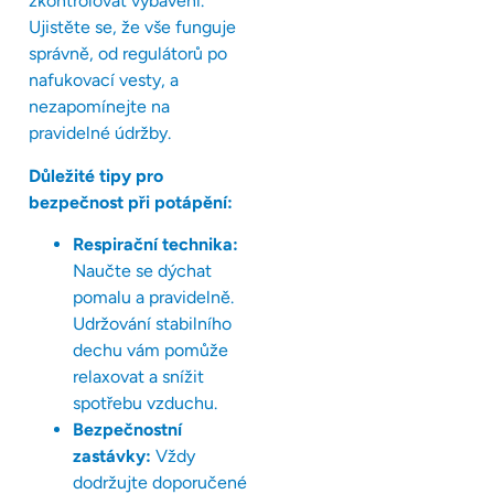
zkontrolovat vybavení.
Ujistěte se, že vše funguje
správně, od regulátorů po
nafukovací vesty, a
nezapomínejte na
pravidelné údržby.
Důležité tipy pro
bezpečnost při potápění:
Respirační technika:
Naučte se dýchat
pomalu a pravidelně.
Udržování stabilního
dechu vám pomůže
relaxovat a snížit
spotřebu vzduchu.
Bezpečnostní
zastávky:
Vždy
dodržujte doporučené