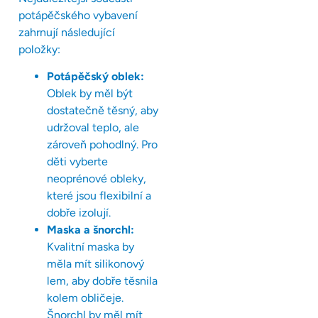
potápěčského vybavení
zahrnují následující
položky:
Potápěčský oblek:
Oblek by měl být
dostatečně těsný, aby
udržoval teplo, ale
zároveň pohodlný. Pro
děti vyberte
neoprénové obleky,
které jsou flexibilní a
dobře izolují.
Maska a šnorchl:
Kvalitní maska by
měla mít silikonový
lem, aby dobře těsnila
kolem obličeje.
Šnorchl by měl mít