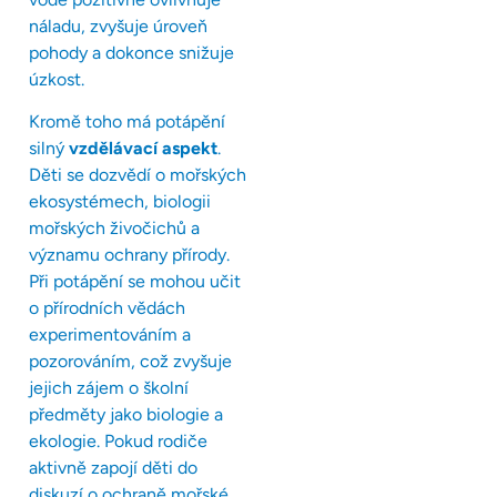
náladu, zvyšuje úroveň
pohody a dokonce snižuje
úzkost.
Kromě toho má potápění
silný
vzdělávací aspekt
.
Děti se dozvědí o mořských
ekosystémech, biologii
mořských živočichů a
významu ochrany přírody.
Při potápění se mohou učit
o přírodních vědách
experimentováním a
pozorováním, což zvyšuje
jejich zájem o školní
předměty jako biologie a
ekologie. Pokud rodiče
aktivně zapojí děti do
diskuzí o ochraně mořské