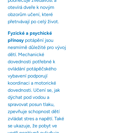
podněcuje zvědavost a
otevírá dveře k novým
obzorům učení, které
přetrvávají po celý život.
Fyzické a psychické
přínosy
potápění jsou
nesmírně důležité pro vývoj
dětí. Mechanické
dovednosti potřebné k
ovládání potápěčského
vybavení podporují
koordinaci a motorické
dovednosti. Učení se, jak
dýchat pod vodou a
spravovat posun tlaku,
zpevňuje schopnost dětí
zvládat stres a napětí. Také
se ukazuje, že pobyt ve
vodě pozitivně ovlivňuje