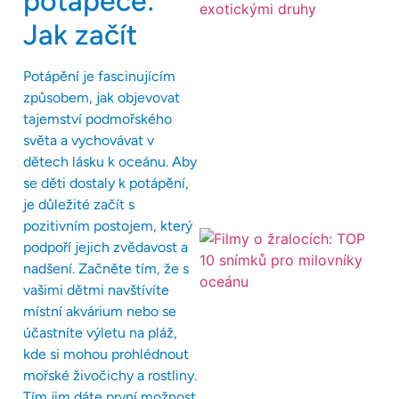
potápěče:
Jak začít
Potápění je fascinujícím
způsobem, jak objevovat
tajemství podmořského
světa a vychovávat v
dětech lásku k oceánu. Aby
se děti dostaly k potápění,
je důležité začít s
pozitivním postojem, který
podpoří jejich zvědavost a
nadšení. Začněte tím, že s
vašimi dětmi navštívíte
místní akvárium nebo se
účastníte výletu na pláž,
kde si mohou prohlédnout
mořské živočichy a rostliny.
Tím jim dáte první možnost