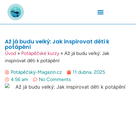
Podmořský Svět
Potápěčské Kurzy
Potápěčské Lokality
Potápěčské Techniky
Potapěčské Vybavení
Teplota Vody
Až já budu velký: Jak inspirovat děti k
potápění
Úvod
»
Potápěčské kurzy
»
Až já budu velký: Jak
inspirovat děti k potápění
Potápěčský-Magazín.cz
11 dubna, 2025
4:56 am
No Comments