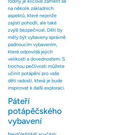
rodiny je klíčové zaměřit se
na několik základních
aspektů, které nejenže
zajistí pohodlí, ale také
zvýší bezpečnost. Děti by
měly být vybaveny správně
padnoucím vybavením,
které odpovídá jejich
velikosti a dovednostem. S
trochou pečlivosti můžete
učinit potápění pro vaše
děti radostí, která je bude
inspirovat k další exploraci.
Páteří
potápěčského
vybavení
Nejdůležitější součásti