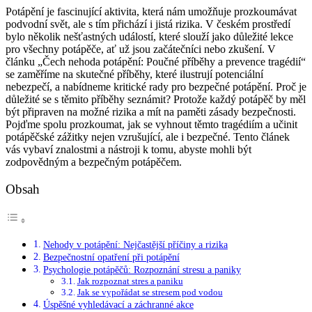
Potápění je fascinující aktivita, která nám umožňuje prozkoumávat
podvodní svět, ale s tím přichází i jistá rizika. V českém prostředí
bylo několik nešťastných událostí, které slouží jako důležité lekce
pro všechny potápěče, ať už jsou začátečníci nebo zkušení. V
článku „Čech nehoda potápění: Poučné příběhy a prevence tragédií“
se zaměříme na skutečné příběhy, které ilustrují potenciální
nebezpečí, a nabídneme kritické rady pro bezpečné potápění. Proč je
důležité se s těmito příběhy seznámit? Protože každý potápěč by měl
být připraven na možné rizika a mít na paměti zásady bezpečnosti.
Pojďme spolu prozkoumat, jak se vyhnout těmto tragédiím a učinit
potápěčské zážitky nejen vzrušující, ale i bezpečné. Tento článek
vás vybaví znalostmi a nástroji k tomu, abyste mohli být
zodpovědným a bezpečným potápěčem.
Obsah
Nehody v potápění: Nejčastější příčiny a rizika
Bezpečnostní opatření při potápění
Psychologie potápěčů: Rozpoznání stresu a paniky
Jak rozpoznat stres a paniku
Jak se vypořádat se stresem pod vodou
Úspěšné vyhledávací a záchranné akce