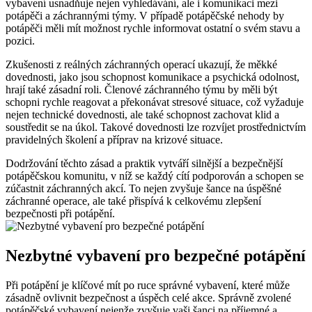
vybavení usnadňuje nejen vyhledávání, ale i komunikaci mezi
potápěči a záchrannými týmy. V případě potápěčské nehody by
potápěči měli mít možnost rychle informovat ostatní o svém stavu a
pozici.
Zkušenosti z reálných záchranných operací ukazují, že měkké
dovednosti, jako jsou schopnost komunikace a psychická odolnost,
hrají také zásadní roli. Členové záchranného týmu by měli být
schopni rychle reagovat a překonávat stresové situace, což vyžaduje
nejen technické dovednosti, ale také schopnost zachovat klid a
soustředit se na úkol. Takové dovednosti lze rozvíjet prostřednictvím
pravidelných školení a příprav na krizové situace.
Dodržování těchto zásad a praktik vytváří silnější a bezpečnější
potápěčskou komunitu, v níž se každý cítí podporován a schopen se
zúčastnit záchranných akcí. To nejen zvyšuje šance na úspěšné
záchranné operace, ale také přispívá k celkovému zlepšení
bezpečnosti při potápění.
Nezbytné vybavení pro bezpečné potápění
Při potápění je klíčové mít po ruce správné vybavení, které může
zásadně ovlivnit bezpečnost a úspěch celé akce. Správně zvolené
potápěčské vybavení nejenže zvyšuje vaši šanci na příjemné a