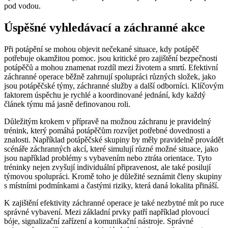
pod vodou.
Úspěšné vyhledávací a záchranné akce
Při potápění se mohou objevit nečekané situace, kdy potápěč
potřebuje okamžitou pomoc. jsou kritické pro zajištění bezpečnosti
potápěčů a mohou znamenat rozdíl mezi životem a smrtí. Efektivní
záchranné operace běžně zahrnují spolupráci různých složek, jako
jsou potápěčské týmy, záchranné služby a další odborníci. Klíčovým
faktorem úspěchu je rychlé a koordinované jednání, kdy každý
článek týmu má jasně definovanou roli.
Důležitým krokem v přípravě na možnou záchranu je pravidelný
trénink, který pomáhá potápěčům rozvíjet potřebné dovednosti a
znalosti. Například potápěčské skupiny by měly pravidelně provádět
scénáře záchranných akcí, které simulují různé možné situace, jako
jsou například problémy s vybavením nebo ztráta orientace. Tyto
tréninky nejen zvyšují individuální připravenost, ale také posilují
týmovou spolupráci. Kromě toho je důležité seznámit členy skupiny
s místními podmínkami a častými riziky, která daná lokalita přináší.
K zajištění efektivity záchranné operace je také nezbytné mít po ruce
správné vybavení. Mezi základní prvky patří například plovoucí
bóje, signalizační zařízení a komunikační nástroje. Správné