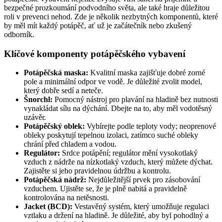
bezpečné prozkoumání podvodního světa, ale také hraje důležitou
roli v prevenci nehod. Zde je několik nezbytných komponentů, které
by měl mít každý potápěč, ať už je začátečník nebo zkušený
odborník.
Klíčové komponenty potápěčského vybavení
Potápěčská maska:
Kvalitní maska zajišťuje dobré zorné
pole a minimální odpor ve vodě. Je důležité zvolit model,
který dobře sedí a neteče.
Šnorchl:
Pomocný nástroj pro plavání na hladině bez nutnosti
vynakládat sílu na dýchání. Dbejte na to, aby měl vodotěsný
uzávěr.
Potápěčský oblek:
Vybírejte podle teploty vody; neoprenové
obleky poskytují tepelnou izolaci, zatímco suché obleky
chrání před chladem a vodou.
Regulátor:
Srdce potápění; regulátor mění vysokotlaký
vzduch z nádrže na nízkotlaký vzduch, který můžete dýchat.
Zajistěte si jeho pravidelnou údržbu a kontrolu.
Potápěčská nádrž:
Nejdůležitější prvek pro zásobování
vzduchem. Ujistěte se, že je plně nabitá a pravidelně
kontrolována na netěsnosti.
Jacket (BCD):
Vestavěný systém, který umožňuje regulaci
vztlaku a držení na hladině. Je důležité, aby byl pohodlný a