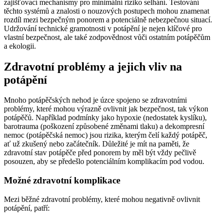
zajišťovací mechanismy pro minimální riziko selhání. Testování
těchto systémů a znalosti o nouzových postupech mohou znamenat
rozdíl mezi bezpečným ponorem a potenciálně nebezpečnou situací.
Udržování technické gramotnosti v potápění je nejen klíčové pro
vlastní bezpečnost, ale také zodpovědnost vůči ostatním potápěčům
a ekologii.
Zdravotní problémy a jejich vliv na
potápění
Mnoho potápěčských nehod je úzce spojeno se zdravotními
problémy, které mohou výrazně ovlivnit jak bezpečnost, tak výkon
potápěčů. Například podmínky jako hypoxie (nedostatek kyslíku),
barotrauma (poškození způsobené změnami tlaku) a dekompresní
nemoc (potápěčská nemoc) jsou rizika, kterým čelí každý potápěč,
ať už zkušený nebo začátečník. Důležité je mít na paměti, že
zdravotní stav potápěče před ponorem by měl být vždy pečlivě
posouzen, aby se předešlo potenciálním komplikacím pod vodou.
Možné zdravotní komplikace
Mezi běžné zdravotní problémy, které mohou negativně ovlivnit
potápění, patří: