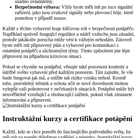
snadno ovladatelný.
Bezpečnostní výbava:
Vždy byste měli mít po ruce signální
zařízení, jako jsou zvukové signály nebo plovoucí bóje, které
pomohou v případě nouze.
Každé z těchto vybavení hraje klíčovou roli v bezpečnosti potápěče.
Například správně fungující regulátor a nádrž vzduchu jsou zásadní,
protože jakákoliv porucha může vést k vážným nehodám. Zároveň
byste měli mít připravený plán a vybavení pro komunikaci s
ostatními potápěči a záchrannými týmy. Tímto způsobem jste lépe
připraveni na případnou krizovou situaci.
Pokud se chystáte na potápění, věnujte také pozornost kontroly a
údržbě svého vybavení před každým ponorem. Tím zajistíte, že vše
bude fungovat jak má, a snížíte tak riziko vzniku nehod. Kromě
toho, pravidelný trénink a ochota učit se nové dovednosti mohou
vylepšit vaši pohotovost v nečekaných situacích. Potápění může být
neuvěřitelně vzrušující a obohacující zážitek, pokud však zůstanete
informováni a připraveni.
Instruktážní kurzy a certifikace potápění
Každý, kdo se chce ponořit do fascinujícího podvodního světa, by
měl mít na paměti důležitost vzdělání a tréninku. Instruktážní kurzy