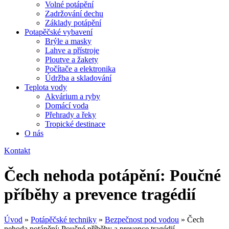
Volné potápění
Zadržování dechu
Základy potápění
Potapěčské vybavení
Brýle a masky
Lahve a přístroje
Ploutve a žakety
Počítače a elektronika
Údržba a skladování
Teplota vody
Akvárium a ryby
Domácí voda
Přehrady a řeky
Tropické destinace
O nás
Kontakt
Čech nehoda potápění: Poučné
příběhy a prevence tragédií
Úvod
»
Potápěčské techniky
»
Bezpečnost pod vodou
»
Čech
nehoda potápění: Poučné příběhy a prevence tragédií