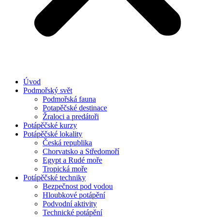
Úvod
Podmořský svět
Podmořská fauna
Potapěčské destinace
Žraloci a predátoři
Potápěčské kurzy
Potápěčské lokality
Česká republika
Chorvatsko a Středomoří
Egypt a Rudé moře
Tropická moře
Potápěčské techniky
Bezpečnost pod vodou
Hloubkové potápění
Podvodní aktivity
Technické potápění