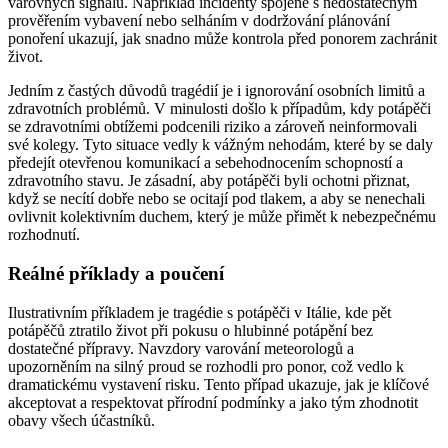
varovných signálů. Například incidenty spojené s nedostatečným
prověřením vybavení nebo selháním v dodržování plánování
ponoření ukazují, jak snadno může kontrola před ponorem zachránit
život.
Jedním z častých důvodů tragédií je i ignorování osobních limitů a
zdravotních problémů. V minulosti došlo k případům, kdy potápěči
se zdravotními obtížemi podcenili riziko a zároveň neinformovali
své kolegy. Tyto situace vedly k vážným nehodám, které by se daly
předejít otevřenou komunikací a sebehodnocením schopností a
zdravotního stavu. Je zásadní, aby potápěči byli ochotni přiznat,
když se necítí dobře nebo se ocitají pod tlakem, a aby se nenechali
ovlivnit kolektivním duchem, který je může přimět k nebezpečnému
rozhodnutí.
Reálné příklady a poučení
Ilustrativním příkladem je tragédie s potápěči v Itálie, kde pět
potápěčů ztratilo život při pokusu o hlubinné potápění bez
dostatečné přípravy. Navzdory varování meteorologů a
upozorněním na silný proud se rozhodli pro ponor, což vedlo k
dramatickému vystavení risku. Tento případ ukazuje, jak je klíčové
akceptovat a respektovat přírodní podmínky a jako tým zhodnotit
obavy všech účastníků.