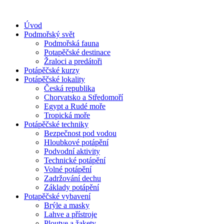
Přejít
k
Úvod
obsahu
Podmořský svět
Podmořská fauna
Potapěčské destinace
Žraloci a predátoři
Potápěčské kurzy
Potápěčské lokality
Česká republika
Chorvatsko a Středomoří
Egypt a Rudé moře
Tropická moře
Potápěčské techniky
Bezpečnost pod vodou
Hloubkové potápění
Podvodní aktivity
Technické potápění
Volné potápění
Zadržování dechu
Základy potápění
Potapěčské vybavení
Brýle a masky
Lahve a přístroje
Ploutve a žakety