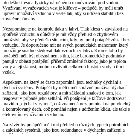
předešlo stresu a fyzicky náročnému manévrování pod vodou.
Využívání vyvažovacích vest je klíčové – potápěči by měli umět
upravit množství vzduchu v vestě tak, aby si udrželi stabilitu bez
zbytečné námahy.
Nezapomínejte na kontrolu tlaku v lahvi. Tlak klesá v závislosti na
spotřebě vzduchu a důležité je mít vždy přehled o zbytkovém
množství, aby se předešlo situacím, kdy by mohl potápěč zůstat bez
vzduchu. Je doporučeno mít na svých pomůckách manometr, který
umožňuje snadno sledovat tlak vzduchu v lahvi. Kromě toho by
potápěči měli být obeznámeni s tím, jaké barometrické podmínky
panují v oblasti potápění, přičemž zmíněné faktory, jako je teplota
vody a její slanost, mohou ovlivnit celkovou hustotu vody a tím i
vztlak.
Aspektem, na který se často zapomíná, jsou techniky dýchání a
dýchací systémy. Potápěči by měli umět správně používat dýchací
zařízení, jako jsou regulátory, a mít základní znalosti o tom, jak
reagovat v případě jeho selhání. Při potápění je klíčové dodržovat
pravidlo „dýchat v rytmu“, což znamená nezapomínat na pravidelný
a kontrolovaný dech, což pomáhá nejen s udržením klidu, ale také s
efektivním využíváním vzduchu.
Na závěr by potápěči měli mít přehled o různých typech potrubních
a záložních systémů, jako jsou redundance v dýchacím zařízení a