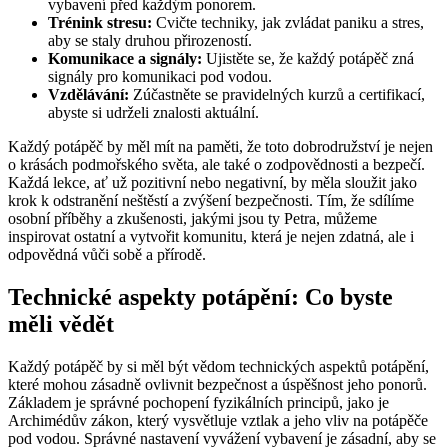
vybavení před každým ponorem.
Trénink stresu:
Cvičte techniky, jak zvládat paniku a stres,
aby se staly druhou přirozeností.
Komunikace a signály:
Ujistěte se, že každý potápěč zná
signály pro komunikaci pod vodou.
Vzdělávání:
Zúčastněte se pravidelných kurzů a certifikací,
abyste si udrželi znalosti aktuální.
Každý potápěč by měl mít na paměti, že toto dobrodružství je nejen
o krásách podmořského světa, ale také o zodpovědnosti a bezpečí.
Každá lekce, ať už pozitivní nebo negativní, by měla sloužit jako
krok k odstranění neštěstí a zvýšení bezpečnosti. Tím, že sdílíme
osobní příběhy a zkušenosti, jakými jsou ty Petra, můžeme
inspirovat ostatní a vytvořit komunitu, která je nejen zdatná, ale i
odpovědná vůči sobě a přírodě.
Technické aspekty potápění: Co byste
měli vědět
Každý potápěč by si měl být vědom technických aspektů potápění,
které mohou zásadně ovlivnit bezpečnost a úspěšnost jeho ponorů.
Základem je správné pochopení fyzikálních principů, jako je
Archimédův zákon, který vysvětluje vztlak a jeho vliv na potápěče
pod vodou. Správné nastavení vyvážení vybavení je zásadní, aby se