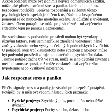
Ačkoli potápění může být jedním z nejvíce odměňujících zážitků,
může také přinést extrémní stres a paniku, které mohou ohrozit
bezpečnost potápěče. Správné rozpoznání a zvládnutí těchto
psychologických aspektů je klíčem k úspěšnému a bezpečnému
ponoření se do hlubokého modrého oceánu. Je důležité si uvědomit,
že stres během potápění se může projevit různě – od zvýšeného
srdečního tepu po paniku a dezorientaci.
Stresové situace v podvodním prostředí mohou být vyvolány
různými faktory. Patří sem například zhoršené viditelnost, náhlé
změny v akustice nebo výskyt nečekaných podmořských živočichů.
U potápěčů, kteří trpí klaustrofobií nebo strachem z hloubky, může
být podvodní prostředí zdrojem dodatečného psychického tlaku.
Jakmile potápěč začne být ve stresu, může se jeho dýchání zrychlit a
metabolismus se spustí, což může ve skutečnosti zvýšit riziko
hypotermie nebo kyslíkové intolerance.
Jak rozpoznat stres a paniku
Přečíst signály stressu a paniky je zásadní pro bezpečné potápění.
Potápěči by si měli být vědomi následujících příznaků:
Fyzické projevy:
Zrychlený puls, pocení, třes nebo těžké
dýchání.
Psychické projevy:
Pocity strachu, úzkosti nebo