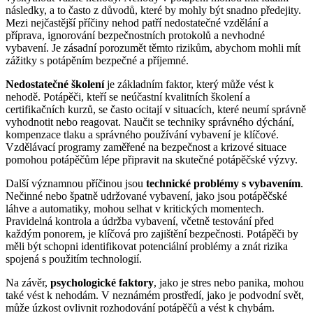
následky, a to často z důvodů, které by mohly být snadno předejity.
Mezi nejčastější příčiny nehod patří nedostatečné vzdělání a
příprava, ignorování bezpečnostních protokolů a nevhodné
vybavení. Je zásadní porozumět těmto rizikům, abychom mohli mít
zážitky s potápěním bezpečné a příjemné.
Nedostatečné školení
je základním faktor, který může vést k
nehodě. Potápěči, kteří se neúčastní kvalitních školení a
certifikačních kurzů, se často ocitají v situacích, které neumí správně
vyhodnotit nebo reagovat. Naučit se techniky správného dýchání,
kompenzace tlaku a správného používání vybavení je klíčové.
Vzdělávací programy zaměřené na bezpečnost a krizové situace
pomohou potápěčům lépe připravit na skutečné potápěčské výzvy.
Další významnou příčinou jsou
technické problémy s vybavením
.
Nečinné nebo špatně udržované vybavení, jako jsou potápěčské
láhve a automatiky, mohou selhat v kritických momentech.
Pravidelná kontrola a údržba vybavení, včetně testování před
každým ponorem, je klíčová pro zajištění bezpečnosti. Potápěči by
měli být schopni identifikovat potenciální problémy a znát rizika
spojená s použitím technologií.
Na závěr,
psychologické faktory
, jako je stres nebo panika, mohou
také vést k nehodám. V neznámém prostředí, jako je podvodní svět,
může úzkost ovlivnit rozhodování potápěčů a vést k chybám.