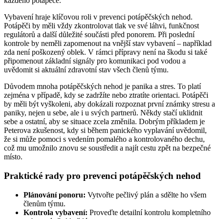
každého potápěče.
Vybavení hraje klíčovou roli v prevenci potápěčských nehod.
Potápěči by měli vždy zkontrolovat tlak ve své láhvi, funkčnost
regulátorů a další důležité součásti před ponorem. Při poslední
kontrole by neměli zapomenout na vnější stav vybavení – například
zda není poškozený oblek. V rámci přípravy není na škodu si také
připomenout základní signály pro komunikaci pod vodou a
uvědomit si aktuální zdravotní stav všech členů týmu.
Důvodem mnoha potápěčských nehod je panika a stres. To platí
zejména v případě, kdy se zadržíte nebo ztratíte orientaci. Potápěči
by měli být vyškoleni, aby dokázali rozpoznat první známky stresu a
paniky, nejen u sebe, ale i u svých partnerů. Někdy stačí uklidnit
sebe a ostatní, aby se situace zcela změnila. Dobrým příkladem je
Peterova zkušenost, kdy si během panického vyplavání uvědomil,
že si může pomoci s vedením pomalého a kontrolovaného dechu,
což mu umožnilo znovu se soustředit a najít cestu zpět na bezpečné
místo.
Praktické rady pro prevenci potápěčských nehod
Plánování ponoru:
Vytvořte pečlivý plán a sdělte ho všem
členům týmu.
Kontrola vybavení:
Proveďte detailní kontrolu kompletního