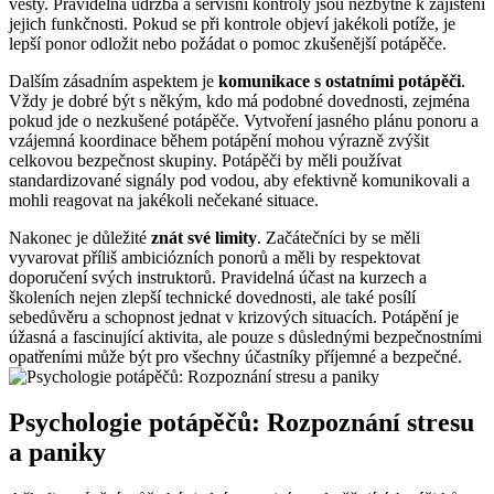
vesty. Pravidelná údržba a servisní kontroly jsou nezbytné k zajištění
jejich funkčnosti. Pokud se při kontrole objeví jakékoli potíže, je
lepší ponor odložit nebo požádat o pomoc zkušenější potápěče.
Dalším zásadním aspektem je
komunikace s ostatními potápěči
.
Vždy je dobré být s někým, kdo má podobné dovednosti, zejména
pokud jde o nezkušené potápěče. Vytvoření jasného plánu ponoru a
vzájemná koordinace během potápění mohou výrazně zvýšit
celkovou bezpečnost skupiny. Potápěči by měli používat
standardizované signály pod vodou, aby efektivně komunikovali a
mohli reagovat na jakékoli nečekané situace.
Nakonec je důležité
znát své limity
. Začátečníci by se měli
vyvarovat příliš ambiciózních ponorů a měli by respektovat
doporučení svých instruktorů. Pravidelná účast na kurzech a
školeních nejen zlepší technické dovednosti, ale také posílí
sebedůvěru a schopnost jednat v krizových situacích. Potápění je
úžasná a fascinující aktivita, ale pouze s důslednými bezpečnostními
opatřeními může být pro všechny účastníky příjemné a bezpečné.
Psychologie potápěčů: Rozpoznání stresu
a paniky