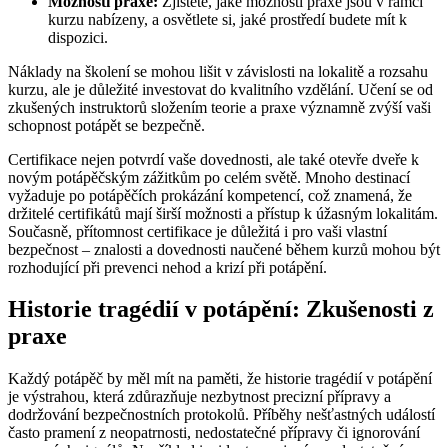
Možnosti praxe:
Zjistěte, jaké možnosti praxe jsou v rámci
kurzu nabízeny, a osvětlete si, jaké prostředí budete mít k
dispozici.
Náklady na školení se mohou lišit v závislosti na lokalitě a rozsahu
kurzu, ale je důležité investovat do kvalitního vzdělání. Učení se od
zkušených instruktorů složením teorie a praxe významně zvýší vaši
schopnost potápět se bezpečně.
Certifikace nejen potvrdí vaše dovednosti, ale také otevře dveře k
novým potápěčským zážitkům po celém světě. Mnoho destinací
vyžaduje po potápěčích prokázání kompetencí, což znamená, že
držitelé certifikátů mají širší možnosti a přístup k úžasným lokalitám.
Současně, přítomnost certifikace je důležitá i pro vaši vlastní
bezpečnost – znalosti a dovednosti naučené během kurzů mohou být
rozhodující při prevenci nehod a krizí při potápění.
Historie tragédií v potápění: Zkušenosti z
praxe
Každý potápěč by měl mít na paměti, že historie tragédií v potápění
je výstrahou, která zdůrazňuje nezbytnost precizní přípravy a
dodržování bezpečnostních protokolů. Příběhy nešťastných událostí
často pramení z neopatrnosti, nedostatečné přípravy či ignorování