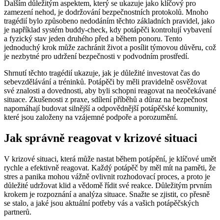
Dalším důležitým aspektem, který se ukazuje jako klíčový pro
zamezení nehod, je dodržování bezpečnostních protokolů. Mnoho
tragédií bylo způsobeno nedodáním těchto základních pravidel, jako
je například systém buddy-check, kdy potápěči kontrolují vybavení
a fyzický stav jeden druhého před a během ponoru. Tento
jednoduchý krok může zachránit život a posílit týmovou důvěru, což
je nezbytné pro udržení bezpečnosti v podvodním prostředí.
Shrnutí těchto tragédií ukazuje, jak je důležité investovat čas do
sebevzdělávání a tréninků. Potápěči by měli pravidelně osvěžovat
své znalosti a dovednosti, aby byli schopni reagovat na neočekávané
situace. Zkušenosti z praxe, sdílení příběhů a důraz na bezpečnost
napomáhají budovat silnější a odpovědnější potápěčské komunity,
které jsou založeny na vzájemné podpoře a porozumění.
Jak správně reagovat v krizové situaci
V krizové situaci, která může nastat během potápění, je klíčové umět
rychle a efektivně reagovat. Každý potápěč by měl mít na paměti, že
stres a panika mohou vážně ovlivnit rozhodovací proces, a proto je
důležité udržovat klid a vědomě řídit své reakce. Důležitým prvním
krokem je rozpoznání a analýza situace. Snažte se zjistit, co přesně
se stalo, a jaké jsou aktuální potřeby vás a vašich potápěčských
partnerů.