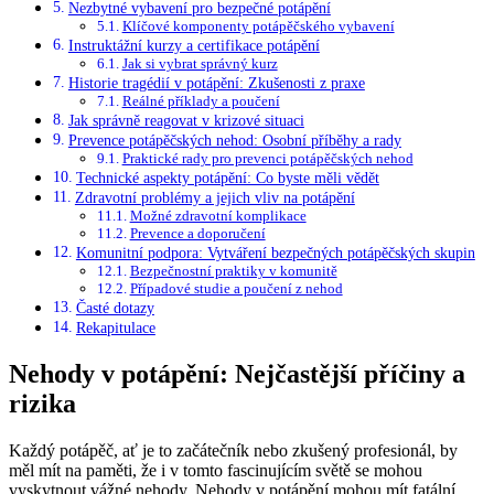
Nezbytné vybavení pro bezpečné potápění
Klíčové komponenty potápěčského vybavení
Instruktážní kurzy a certifikace potápění
Jak si vybrat správný kurz
Historie tragédií v potápění: Zkušenosti z praxe
Reálné příklady a poučení
Jak správně reagovat v krizové situaci
Prevence potápěčských nehod: Osobní příběhy a rady
Praktické rady pro prevenci potápěčských nehod
Technické aspekty potápění: Co byste měli vědět
Zdravotní problémy a jejich vliv na potápění
Možné zdravotní komplikace
Prevence a doporučení
Komunitní podpora: Vytváření bezpečných potápěčských skupin
Bezpečnostní praktiky v komunitě
Případové studie a poučení z nehod
Časté dotazy
Rekapitulace
Nehody v potápění: Nejčastější příčiny a
rizika
Každý potápěč, ať je to začátečník nebo zkušený profesionál, by
měl mít na paměti, že i v tomto fascinujícím světě se mohou
vyskytnout vážné nehody. Nehody v potápění mohou mít fatální