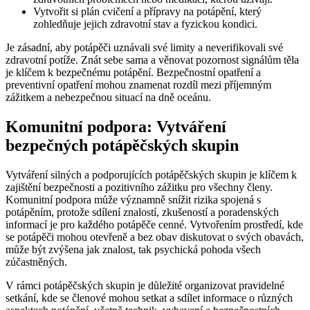
Vytvořit si plán cvičení a přípravy na potápění, který
zohledňuje jejich zdravotní stav a fyzickou kondici.
Je zásadní, aby potápěči uznávali své limity a neverifikovali své
zdravotní potíže. Znát sebe sama a věnovat pozornost signálům těla
je klíčem k bezpečnému potápění. Bezpečnostní opatření a
preventivní opatření mohou znamenat rozdíl mezi příjemným
zážitkem a nebezpečnou situací na dně oceánu.
Komunitní podpora: Vytváření
bezpečných potápěčských skupin
Vytváření silných a podporujících potápěčských skupin je klíčem k
zajištění bezpečnosti a pozitivního zážitku pro všechny členy.
Komunitní podpora může významně snížit rizika spojená s
potápěním, protože sdílení znalostí, zkušeností a poradenských
informací je pro každého potápěče cenné. Vytvořením prostředí, kde
se potápěči mohou otevřeně a bez obav diskutovat o svých obavách,
může být zvýšena jak znalost, tak psychická pohoda všech
zúčastněných.
V rámci potápěčských skupin je důležité organizovat pravidelné
setkání, kde se členové mohou setkat a sdílet informace o různých