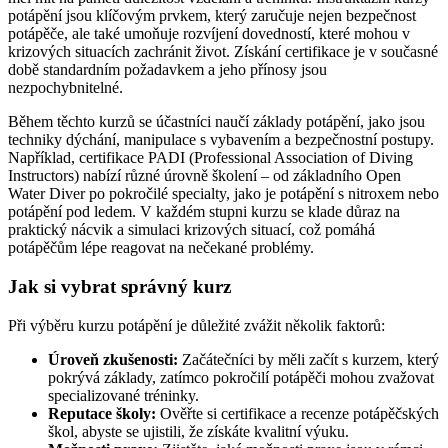
potápění jsou klíčovým prvkem, který zaručuje nejen bezpečnost
potápěče, ale také umoňuje rozvíjení dovedností, které mohou v
krizových situacích zachránit život. Získání certifikace je v současné
době standardním požadavkem a jeho přínosy jsou
nezpochybnitelné.
Během těchto kurzů se účastníci naučí základy potápění, jako jsou
techniky dýchání, manipulace s vybavením a bezpečnostní postupy.
Například, certifikace PADI (Professional Association of Diving
Instructors) nabízí různé úrovně školení – od základního Open
Water Diver po pokročilé specialty, jako je potápění s nitroxem nebo
potápění pod ledem. V každém stupni kurzu se klade důraz na
praktický nácvik a simulaci krizových situací, což pomáhá
potápěčům lépe reagovat na nečekané problémy.
Jak si vybrat správný kurz
Při výběru kurzu potápění je důležité zvážit několik faktorů:
Úroveň zkušenosti:
Začátečníci by měli začít s kurzem, který
pokrývá základy, zatímco pokročilí potápěči mohou zvažovat
specializované tréninky.
Reputace školy:
Ověřte si certifikace a recenze potápěčských
škol, abyste se ujistili, že získáte kvalitní výuku.