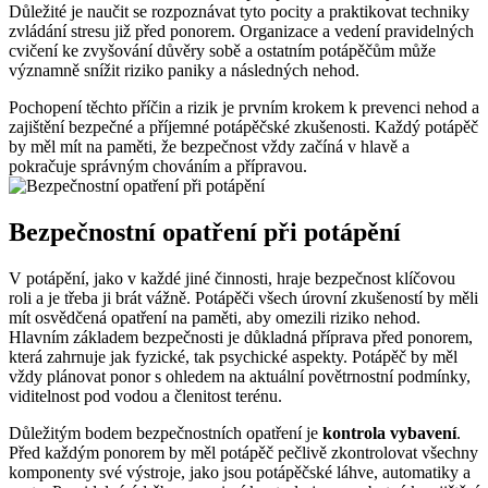
Důležité je naučit se rozpoznávat tyto pocity a praktikovat techniky
zvládání stresu již před ponorem. Organizace a vedení pravidelných
cvičení ke zvyšování důvěry sobě a ostatním potápěčům může
významně snížit riziko paniky a následných nehod.
Pochopení těchto příčin a rizik je prvním krokem k prevenci nehod a
zajištění bezpečné a příjemné potápěčské zkušenosti. Každý potápěč
by měl mít na paměti, že bezpečnost vždy začíná v hlavě a
pokračuje správným chováním a přípravou.
Bezpečnostní opatření při potápění
V potápění, jako v každé jiné činnosti, hraje bezpečnost klíčovou
roli a je třeba ji brát vážně. Potápěči všech úrovní zkušeností by měli
mít osvědčená opatření na paměti, aby omezili riziko nehod.
Hlavním základem bezpečnosti je důkladná příprava před ponorem,
která zahrnuje jak fyzické, tak psychické aspekty. Potápěč by měl
vždy plánovat ponor s ohledem na aktuální povětrnostní podmínky,
viditelnost pod vodou a členitost terénu.
Důležitým bodem bezpečnostních opatření je
kontrola vybavení
.
Před každým ponorem by měl potápěč pečlivě zkontrolovat všechny
komponenty své výstroje, jako jsou potápěčské láhve, automatiky a