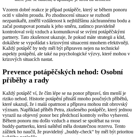
Vzorem dobré reakce je případ potápěče, který se během ponoru
ocitl v silném proudu. Po zhodnocení situace se rozhodl
nezpanikařit, změřil vzdálenost k nejbližšímu záchrannému bodu a
začal postupovat pomalu k jeho směru, zatímco pravidelně
kontroloval svůj vzduch a komunikoval se svými potápěčskými
partnery. Tato zkušenost ukazuje, že pokud máte strategii a klid,
dokážete se vypořádat s krizovými situacemi mnohem efektivněji.
Každý potápěč by tedy měl být připraven nejen na technické
aspekty potápění, ale také na psychologické výzvy, které mohou v
krizových situacích nastat.
Prevence potápěčských nehod: Osobní
příběhy a rady
Každý potápěč ví, že čím lépe se na ponor připraví, tím menší je
riziko nehod. Historie potápění přináší mnoho poučných příběhů,
které ukazují, že i malá opatrnost a příprava mohou mít obrovský
význam. Například příběh Petra, zkušeného potápěče, který jednou
vyrazil na objevný ponor bez předchozí kontroly svého vybavení.
Během ponoru mu došlo vzduch a musel se spoléhat na svou
buddy-partnerku, která naštěstí měla dostatečnou rezervu. Tento
zážitek ho naučil, že pravidelný „buddy-check“ by měl být prioritou