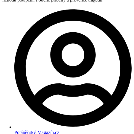
Potápěčský-Magazín.cz