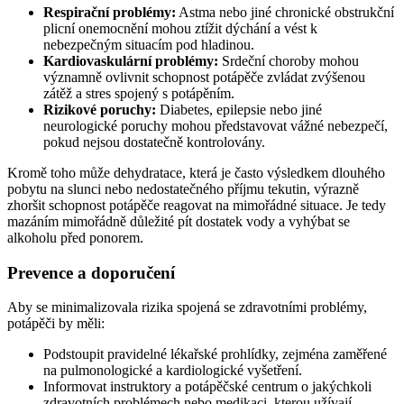
Respirační problémy:
Astma nebo jiné chronické obstrukční
plicní onemocnění mohou ztížit dýchání a vést k
nebezpečným situacím pod hladinou.
Kardiovaskulární problémy:
Srdeční choroby mohou
významně ovlivnit schopnost potápěče zvládat zvýšenou
zátěž a stres spojený s potápěním.
Rizikové poruchy:
Diabetes, epilepsie nebo jiné
neurologické poruchy mohou představovat vážné nebezpečí,
pokud nejsou dostatečně kontrolovány.
Kromě toho může dehydratace, která je často výsledkem dlouhého
pobytu na slunci nebo nedostatečného příjmu tekutin, výrazně
zhoršit schopnost potápěče reagovat na mimořádné situace. Je tedy
mazáním mimořádně důležité pít dostatek vody a vyhýbat se
alkoholu před ponorem.
Prevence a doporučení
Aby se minimalizovala rizika spojená se zdravotními problémy,
potápěči by měli:
Podstoupit pravidelné lékařské prohlídky, zejména zaměřené
na pulmonologické a kardiologické vyšetření.
Informovat instruktory a potápěčské centrum o jakýchkoli
zdravotních problémech nebo medikaci, kterou užívají.