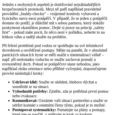
Jedním z nezbytných aspektů je dodržování nejzákladnějších
bezpečnostních protokolů. Mezi ně patří například pravidelné
provádění „buddy-checku“ – vzájemné kontroly vybavení a
fyzického stavu mezi potápěči. V případě, že se jeden z potápěčů
dostane do potíží, je důležité mít s sebou partnera, který dokáže
poskytnout okamžitou pomoc. Dejte si pozor na princip „safety
first“ – pokud máte pocit, že něco není v pořádku, neberte to na
lehkou váhu a raději ukažte na problém.
Při řešení problémů pod vodou se spoléhajte na své tréninkové
dovednosti a osvědčené postupy. Mějte na paměti, že v absolutně
panických situacích byste se měli snažit o minimalizaci vášně –
např. při nedostatku vzduchu se snažte zachovat pomalý a
rovnoměrný dech. Pokud se potápěčovi stane nehodou, jako
například ztráta orientace nebo přílišné vyčerpání, doporučujeme
provést následující kroky:
Udržovat klid:
Snažte se uklidnit, hluboce dýchat a
soustředit se na situaci.
Vyhodnotit potřeby:
Zjistěte, zda je potřebná první pomoc
nebo evakuace.
Komunikovat:
Oznámte vaši situaci partnerům a snažte se
udržet kontakt s ostatními členy týmu, pokud je to možné.
Postupovat systematicky:
Pamatujte na plány a postupy,
které jste se naučili, a aplikujte je krok za krokem.