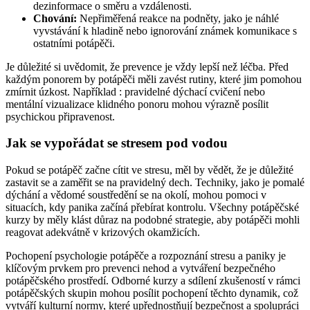
dezinformace o směru a vzdálenosti.
Chování:
Nepřiměřená reakce na podněty, jako je náhlé
vyvstávání k hladině nebo ignorování známek komunikace s
ostatními potápěči.
Je důležité si uvědomit, že prevence je vždy lepší než léčba. Před
každým ponorem by potápěči měli zavést rutiny, které jim pomohou
zmírnit úzkost. Například : pravidelné dýchací cvičení nebo
mentální vizualizace klidného ponoru mohou výrazně posílit
psychickou připravenost.
Jak se vypořádat se stresem pod vodou
Pokud se potápěč začne cítit ve stresu, měl by vědět, že je důležité
zastavit se a zaměřit se na pravidelný dech. Techniky, jako je pomalé
dýchání a vědomé soustředění se na okolí, mohou pomoci v
situacích, kdy panika začíná přebírat kontrolu. Všechny potápěčské
kurzy by měly klást důraz na podobné strategie, aby potápěči mohli
reagovat adekvátně v krizových okamžicích.
Pochopení psychologie potápěče a rozpoznání stresu a paniky je
klíčovým prvkem pro prevenci nehod a vytváření bezpečného
potápěčského prostředí. Odborné kurzy a sdílení zkušeností v rámci
potápěčských skupin mohou posílit pochopení těchto dynamik, což
vytváří kulturní normy, které upřednostňují bezpečnost a spolupráci