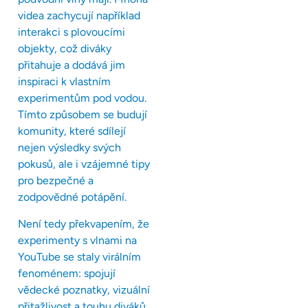
videa zachycují například
interakci s plovoucími
objekty, což diváky
přitahuje a dodává jim
inspiraci k vlastním
experimentům pod vodou.
Tímto způsobem se budují
komunity, které sdílejí
nejen výsledky svých
pokusů, ale i vzájemné tipy
pro bezpečné a
zodpovědné potápění.
Není tedy překvapením, že
experimenty s vlnami na
YouTube se staly virálním
fenoménem: spojují
vědecké poznatky, vizuální
přitažlivost a touhu diváků