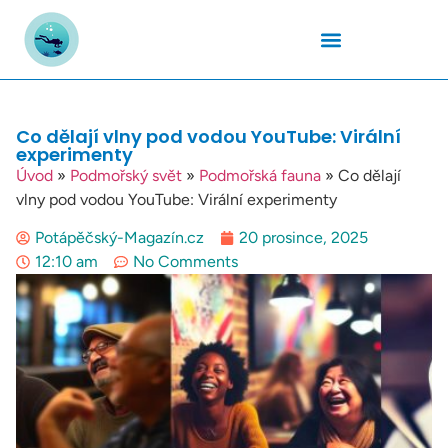
Podmořský Svět
Potápěčské Kurzy
Potápěčské Lokality
Potápěčské Techniky
Potapěčské Vybavení
Teplota Vody
Co dělají vlny pod vodou YouTube: Virální
experimenty
Úvod
»
Podmořský svět
»
Podmořská fauna
»
Co dělají
vlny pod vodou YouTube: Virální experimenty
Potápěčský-Magazín.cz
20 prosince, 2025
12:10 am
No Comments