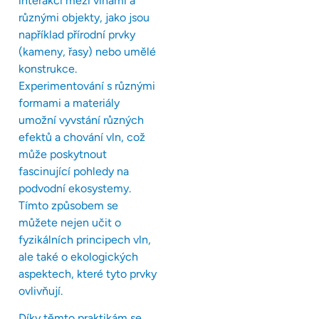
interakci mezi vlnami a
různými objekty, jako jsou
například přírodní prvky
(kameny, řasy) nebo umělé
konstrukce.
Experimentování s různými
formami a materiály
umožní vyvstání různých
efektů a chování vln, což
může poskytnout
fascinující pohledy na
podvodní ekosystemy.
Tímto způsobem se
můžete nejen učit o
fyzikálních principech vln,
ale také o ekologických
aspektech, které tyto prvky
ovlivňují.
Díky těmto praktikám se