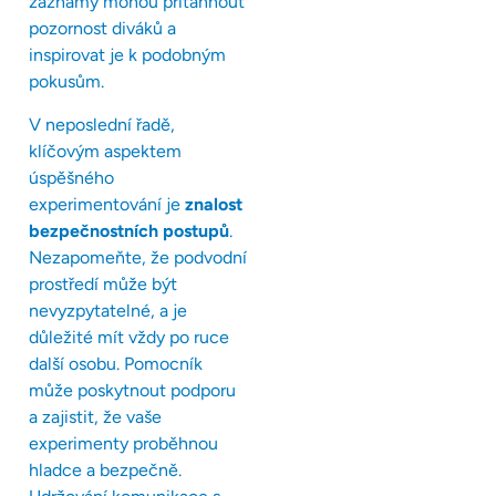
záznamy mohou přitáhnout
pozornost diváků a
inspirovat je k podobným
pokusům.
V neposlední řadě,
klíčovým aspektem
úspěšného
experimentování je
znalost
bezpečnostních postupů
.
Nezapomeňte, že podvodní
prostředí může být
nevyzpytatelné, a je
důležité mít vždy po ruce
další osobu. Pomocník
může poskytnout podporu
a zajistit, že vaše
experimenty proběhnou
hladce a bezpečně.