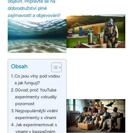
objevit. Připravte se na
dobrodružství plné
zajímavostí a objevování!
Obsah
Co jsou vlny pod vodou
a jak fungují?
Důvod, proč YouTube
experimenty vzbudily
pozornost
Nejpopulárnější virální
experimenty s vlnami
Jak experimentovat s
vlnami v bezpečném