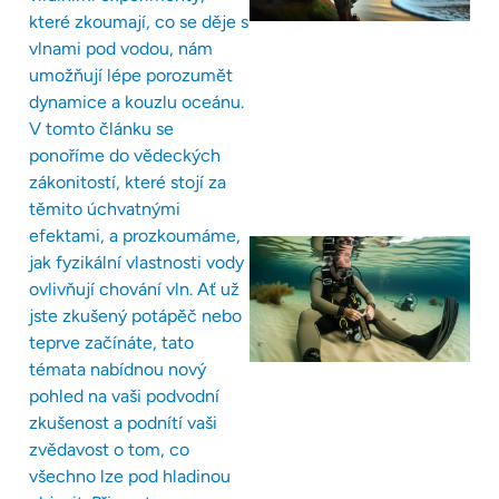
které zkoumají, co se děje s
vlnami pod vodou, nám
umožňují lépe porozumět
dynamice a kouzlu oceánu.
V tomto článku se
ponoříme do vědeckých
zákonitostí, které stojí za
těmito úchvatnými
efektami, a prozkoumáme,
jak fyzikální vlastnosti vody
ovlivňují chování vln. Ať už
jste zkušený potápěč nebo
teprve začínáte, tato
témata nabídnou nový
pohled na vaši podvodní
zkušenost a podnítí vaši
zvědavost o tom, co
všechno lze pod hladinou