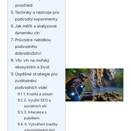
prostředí
Techniky a nástroje pro
podvodní experimenty
Jak měřit a analyzovat
dynamiku vln
Průvodce nabídkou
podvodního
dobrodružství
Vliv vln na mořský
ekosystém a život
Úspěšné strategie pro
zviditelnění
podvodních videí
1. Kvalita a obsah
2. Využití SEO a
sociálních sítí
3. Interakce s
publikem
4. Vytváření značky
a konzistentní styl