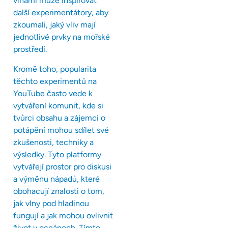
vlnami může inspirovat
další experimentátory, aby
zkoumali, jaký vliv mají
jednotlivé prvky na mořské
prostředí.
Kromě toho, popularita
těchto experimentů na
YouTube často vede k
vytváření komunit, kde si
tvůrci obsahu a zájemci o
potápění mohou sdílet své
zkušenosti, techniky a
výsledky. Tyto platformy
vytvářejí prostor pro diskusi
a výměnu nápadů, které
obohacují znalosti o tom,
jak vlny pod hladinou
fungují a jak mohou ovlivnit
život v oceánech. Tímto