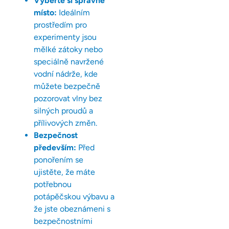
Vyberte si správné
místo:
Ideálním
prostředím pro
experimenty jsou
mělké zátoky nebo
speciálně navržené
vodní nádrže, kde
můžete bezpečně
pozorovat vlny bez
silných proudů a
přílivových změn.
Bezpečnost
především:
Před
ponořením se
ujistěte, že máte
potřebnou
potápěčskou výbavu a
že jste obeznámeni s
bezpečnostními