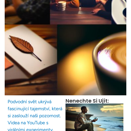
Nenechte Si Ujít:
Podvodní svět ukrývá
fascinující tajemství, která
si zaslouží naši pozornost.
Videa na YouTube s
virálními experimenty,