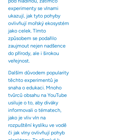
pod hladinou, zatímco
experimenty se vlnami
ukazují, jak tyto pohyby
ovlivňují mořský ekosystém
jako celek. Tímto
způsobem se podařilo
zaujmout nejen nadšence
do přírody, ale i širokou
veřejnost.
Dalším důvodem popularity
těchto experimentů je
snaha o edukaci. Mnoho
tvůrců obsahu na YouTube
usiluje o to, aby diváky
informovali o tématech,
jako je vliv vln na
rozpuštění kyslíku ve vodě
či jak vlny ovlivňují pohyb