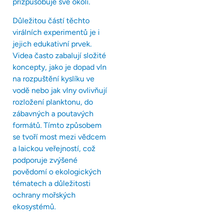
přizpůsobuje své okolí.
Důležitou částí těchto
virálních experimentů je i
jejich edukativní prvek.
Videa často zabalují složité
koncepty, jako je dopad vln
na rozpuštění kyslíku ve
vodě nebo jak vlny ovlivňují
rozložení planktonu, do
zábavných a poutavých
formátů. Tímto způsobem
se tvoří most mezi vědcem
a laickou veřejností, což
podporuje zvýšené
povědomí o ekologických
tématech a důležitosti
ochrany mořských
ekosystémů.