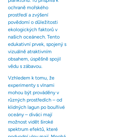
planktonu. To přispívá k
ochraně mořského
prostředí a zvýšení
povědomí o důležitosti
ekologických faktorů v
našich oceánech. Tento
edukativní prvek, spojený s
vizuálně atraktivním
obsahem, úspěšně spojil
vědu s zábavou.
Vzhledem k tomu, že
experimenty s vlnami
mohou být prováděny v
různých prostředích – od
klidných lagun po bouřlivé
oceány – diváci mají
možnost vidět široké
spektrum efektů, které
podvodní vlny mají. Mnohá