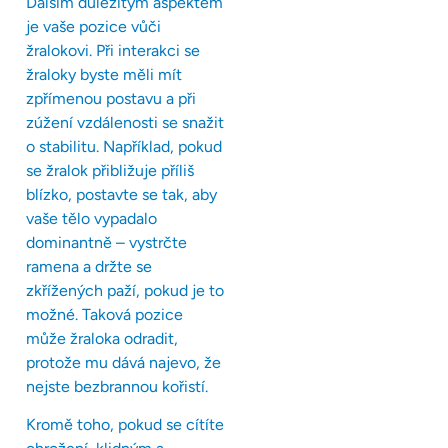
Dalším důležitým aspektem
je vaše pozice vůči
žralokovi. Při interakci se
žraloky byste měli mít
zpřímenou postavu a při
zúžení vzdálenosti se snažit
o stabilitu. Například, pokud
se žralok přibližuje příliš
blízko, postavte se tak, aby
vaše tělo vypadalo
dominantně – vystrčte
ramena a držte se
zkřížených paží, pokud je to
možné. Taková pozice
může žraloka odradit,
protože mu dává najevo, že
nejste bezbrannou kořistí.
Kromě toho, pokud se cítíte