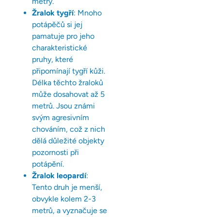
metry.
Žralok tygří
: Mnoho
potápěčů si jej
pamatuje pro jeho
charakteristické
pruhy, které
připomínají tygří kůži.
Délka těchto žraloků
může dosahovat až 5
metrů. Jsou známi
svým agresivním
chováním, což z nich
dělá důležité objekty
pozornosti při
potápění.
Žralok leopardí
:
Tento druh je menší,
obvykle kolem 2-3
metrů, a vyznačuje se