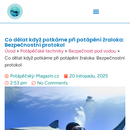
Podmořský Svět
Potápěčské Kurzy
Potápěčské Lokality
Potápěčské Techniky
Potapěčské Vybavení
Teplota Vody
Co dělat když potkáme při potápění žraloka:
Bezpečnostní protokol
Úvod
»
Potápěčské techniky
»
Bezpečnost pod vodou
»
Co dělat když potkáme při potápění žraloka: Bezpečnostní
protokol
Potápěčský-Magazín.cz
20 listopadu, 2025
2:53 pm
No Comments