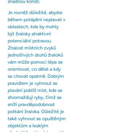
snadnou kořistí.
Je rovněž důležité, abyste
během potápění neplavali v
oblastech, kde by mohly
být žraloky atraktivní
potenciální potravou.
Znalost místních zvyků
jednotlivých druhů žraloků
vám může pomoci lépe se
orientovat, co dělat a kdy
se chovat opatrně. Dobrým
pravidlem je vyhnout se
plavání poblíž míst, kde se
shromažďují ryby, čímž se
sníží pravděpodobnost
potkání žraloka. Důležité je
také vyhnout se opuštěným
objektům a lesklým