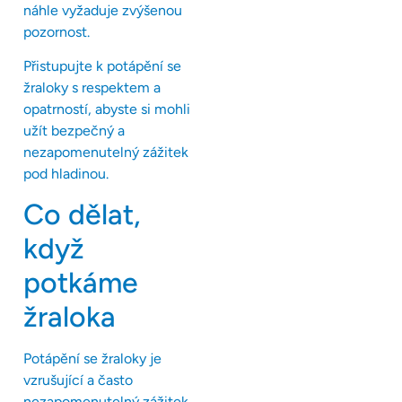
náhle vyžaduje zvýšenou
pozornost.
Přistupujte k potápění se
žraloky s respektem a
opatrností, abyste si mohli
užít bezpečný a
nezapomenutelný zážitek
pod hladinou.
Co dělat,
když
potkáme
žraloka
Potápění se žraloky je
vzrušující a často
nezapomenutelný zážitek,