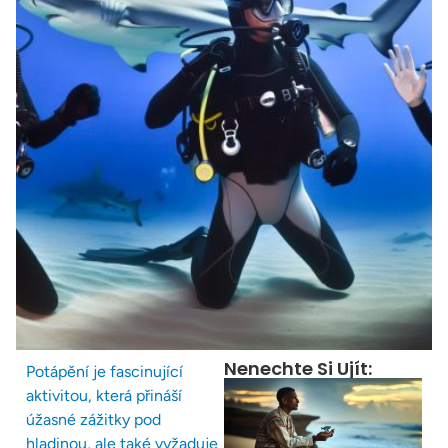
Nenechte Si Ujít:
Potápění je fascinující
aktivitou, která přináší
úžasné zážitky pod
hladinou, ale také vyžaduje