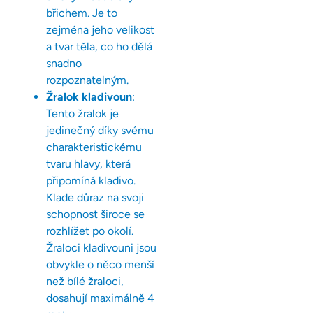
břichem. Je to
zejména jeho velikost
a tvar těla, co ho dělá
snadno
rozpoznatelným.
Žralok kladivoun
:
Tento žralok je
jedinečný díky svému
charakteristickému
tvaru hlavy, která
připomíná kladivo.
Klade důraz na svoji
schopnost široce se
rozhlížet po okolí.
Žraloci kladivouni jsou
obvykle o něco menší
než bílé žraloci,
dosahují maximálně 4