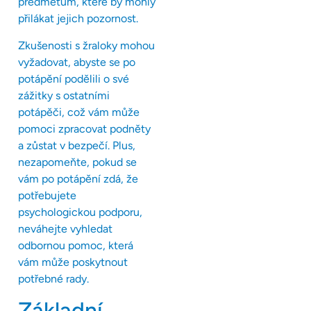
předmětům, které by mohly
přilákat jejich pozornost.
Zkušenosti s žraloky mohou
vyžadovat, abyste se po
potápění podělili o své
zážitky s ostatními
potápěči, což vám může
pomoci zpracovat podněty
a zůstat v bezpečí. Plus,
nezapomeňte, pokud se
vám po potápění zdá, že
potřebujete
psychologickou podporu,
neváhejte vyhledat
odbornou pomoc, která
vám může poskytnout
potřebné rady.
Základní