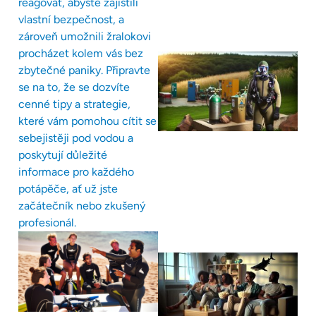
reagovat, abyste zajistili
vlastní bezpečnost, a
zároveň umožnili žralokovi
procházet kolem vás bez
zbytečné paniky. Připravte
se na to, že se dozvíte
cenné tipy a strategie,
které vám pomohou cítit se
sebejistěji pod vodou a
poskytují důležité
informace pro každého
potápěče, ať už jste
začátečník nebo zkušený
profesionál.