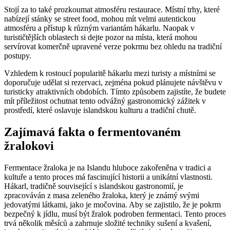
Stojí za to také prozkoumat atmosféru restaurace. Místní trhy, které
nabízejí stánky se street food, mohou mít velmi autentickou
atmosféru a přístup k různým variantám hákarlu. Naopak v
turističtějších oblastech si dejte pozor na místa, která mohou
servírovat komerčně upravené verze pokrmu bez ohledu na tradiční
postupy.
Vzhledem k rostoucí popularitě hákarlu mezi turisty a místními se
doporučuje udělat si rezervaci, zejména pokud plánujete návštěvu v
turisticky atraktivních obdobích. Tímto způsobem zajistíte, že budete
mít příležitost ochutnat tento odvážný gastronomický zážitek v
prostředí, které oslavuje islandskou kulturu a tradiční chutě.
Zajímavá fakta o fermentovaném
žralokovi
Fermentace žraloka je na Islandu hluboce zakořeněna v tradici a
kultuře a tento proces má fascinující historii a unikátní vlastnosti.
Hákarl, tradičně související s islandskou gastronomií, je
zpracováván z masa zeleného žraloka, který je známý svými
jedovatými látkami, jako je močovina. Aby se zajistilo, že je pokrm
bezpečný k jídlu, musí být žralok podroben fermentaci. Tento proces
trvá několik měsíců a zahrnuje složité techniky sušení a kvašení,