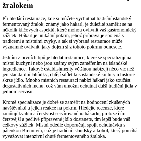
žralokem
Při hledání restaurace, kde si můžete vychutnat tradiční islandský
fermentovaný žralok, známý jako hákarl, je důležité zaměřit se na
několik klíčových aspektů, které mohou ovlivnit váš gastronomický
zážitek. Hákarl je unikátní pokrm, jehož příprava je spojená s
tradicemi a místními zvyky, a tak si vybraná restaurace může
významně ovlivnit, jaký dojem si z tohoto pokrmu odnesete.
Jedním z prvních tipů je hledat restaurace, které se specializují na
místní kuchyni nebo jsou známy svým zaměřením na islandské
ingredience. Takové establishmenty většinou nabízejí něco víc než
jen standardní lahůdky; chtějí sdílet kus islandské kultury a historie
skrze jídlo. Mnoho místních restaurací nabízí hákarl jako součást
degustativních menu, což vám umožní ochutnat další tradiční jídla v
jednom servisu.
Kromě specializace je dobré se zaměřit na hodnocení zkušených
návštěvníků a jejich reakce na pokrm. Hledejte recenze, které
zmiňují kvalitu a čerstvost servírovaného hákarlu, protože čím
čerstvější a pečlivě připravené jídlo dostanete, tím lepší bude váš
celkový zážitek. Místní odédie doporučují spojit ochutnávku s
pálenkou Brennivín, což je tradiční islandský alkohol, který pomáhá
vyvažovat intenzivní chutě fermentovaného žraloka.