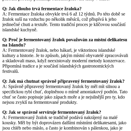
Q: Jak dlouho trvá fermentace žraloka?
A: Fermentace žraloka obvykle trvá 6 až 12 týdnů. Po této době se
žralok suší na vzduchu po několik měsíců, což přispívá k jeho
jedinečné chuti a textuře. Tento tradiční proces je klíčovou součástí
islandské kuchyně.
Q: Proč je fermentovaný žralok považován za místní delikatesu
na Islandu?
A: Fermentovaný žralok, nebo hákarl, je viktorinou islandské
kultury a historie. Je to způsob, jakým místní obyvatelé zpracovávali
a skladovali maso, když neexistovaly moderní metody konzervace.
Připomíná tradice a je součástí islandských gastronomických
festivalů.
Q: Jak má chutnat správně připravený fermentovaný žralok?
A: Správně připravený fermentovaný žralok by měl mít silnou a
specifickou rybí chuť, doplněnou o mírně amoniakový podtón. Tato
chuť se často popisuje jako zápach moře a je nejsilnější pro ty, kdo
nejsou zvyklí na fermentované produkty.
Q: Jak se správně servíruje fermentovaný žralok?
A: Fermentovaný žralok se tradičně podává nakrájený na malé
kousky. Měl by být doprovázen dalšími místními delikatesami, jako
jsou chléb nebo máslo, a často je kombinován s pálenkou, jako je