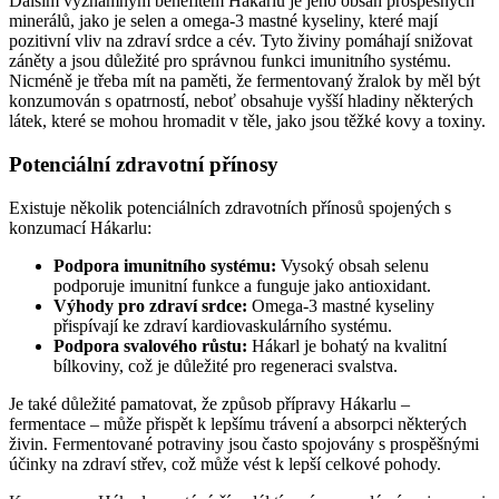
Dalším významným benefitem Hákarlu je jeho obsah prospěšných
minerálů, jako je selen a omega-3 mastné kyseliny, které mají
pozitivní vliv na zdraví srdce a cév. Tyto živiny pomáhají snižovat
záněty a jsou důležité pro správnou funkci imunitního systému.
Nicméně je třeba mít na paměti, že fermentovaný žralok by měl být
konzumován s opatrností, neboť obsahuje vyšší hladiny některých
látek, které se mohou hromadit v těle, jako jsou těžké kovy a toxiny.
Potenciální zdravotní přínosy
Existuje několik potenciálních zdravotních přínosů spojených s
konzumací Hákarlu:
Podpora imunitního systému:
Vysoký obsah selenu
podporuje imunitní funkce a funguje jako antioxidant.
Výhody pro zdraví srdce:
Omega-3 mastné kyseliny
přispívají ke zdraví kardiovaskulárního systému.
Podpora svalového růstu:
Hákarl je bohatý na kvalitní
bílkoviny, což je důležité pro regeneraci svalstva.
Je také důležité pamatovat, že způsob přípravy Hákarlu –
fermentace – může přispět k lepšímu trávení a absorpci některých
živin. Fermentované potraviny jsou často spojovány s prospěšnými
účinky na zdraví střev, což může vést k lepší celkové pohody.