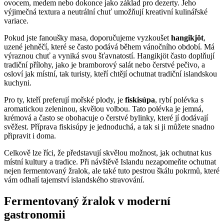
ovocem, medem nebo dokonce jako základ pro dezerty. Jeho
výjimečná textura a neutrální chuť umožňují kreativní kulinářské
variace.
Pokud jste fanoušky masa, doporučujeme vyzkoušet
hangikjöt
,
uzené jehněčí, které se často podává během vánočního období. Má
výraznou chuť a vyniká svou šťavnatostí. Hangikjöt často doplňují
tradiční přílohy, jako je bramborový salát nebo čerstvé pečivo, a
osloví jak místní, tak turisty, kteří chtějí ochutnat tradiční islandskou
kuchyni.
Pro ty, kteří preferují mořské plody, je
fiskisúpa
, rybí polévka s
aromatickou zeleninou, skvělou volbou. Tato polévka je jemná,
krémová a často se obohacuje o čerstvé bylinky, které jí dodávají
svěžest. Příprava fiskisúpy je jednoduchá, a tak si ji můžete snadno
připravit i doma.
Celkově lze říci, že představují skvělou možnost, jak ochutnat kus
místní kultury a tradice. Při návštěvě Islandu nezapomeňte ochutnat
nejen fermentovaný žralok, ale také tuto pestrou škálu pokrmů, které
vám odhalí tajemství islandského stravování.
Fermentovaný žralok v moderní
gastronomii