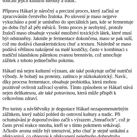
součást jejich kulturní identity a tradic.
Příprava Hákarl je náročný a precizní proces, který začíná se
zpracováním čerstvého žraloka. Po ulovení je maso nejprve
vykucháno a poté je umístěno do speciálních jam, kde se fermentuje
po dobu čtyř až pěti měsíců. Tento proces je nezbytný, protože
žraločí maso obsahuje vysoké množství toxických látek, které musí
být odstraněny. Jakmile je fermentace dokončena, maso se pak suší,
což mu dodává charakteristickou chuť a texturu. Následně se maso
podává většinou nakrájené na malé kostičky, často v kombinaci s
tradiční islandskou pálenkou zvanou brennivín, což umocňuje
zážitek z tohoto jedinečného pokrmu.
Hákarl má nejen kulturní význam, ale také poskytuje určité nutriční
výhody. Je bohatý na proteiny, zatímco je nízkokalorický. Navíc,
díky procesu fermentace, obsahuje probiotika, která mohou
pozitivně ovlivnit zažívací systém. Tímto způsobem se Hákarl stává
nejen delikatesou, ale také potravinou, která může přispět k
celkovému zdraví.
Pro turisty a návštěvníky je degustace Hákarl nezapomenutelným
zážitkem, který nabízí pohled do ostrovní kultury a tradic. Při
ochutnávání je doporučováno začít s výrazem „Smraďoch“, což je
často první reakce mnoha, kteří se s tímto pokrmem setkávají.
Ačkoliv aroma může být intenzivní, jeho chuť je stejně unikátní a
překvapivá, co objevuje k překvapení nejednoho dobrodruha.