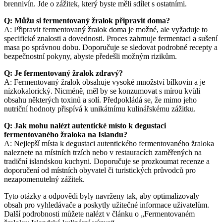
brennivín. Jde o zážitek, který byste měli sdílet s ostatními.
Q: Můžu si fermentovaný žralok připravit doma?
A: Připravit fermentovaný žralok doma je možné, ale vyžaduje to
specifické znalosti a dovednosti. Proces zahrnuje fermentaci a sušení
masa po správnou dobu. Doporučuje se sledovat podrobné recepty a
bezpečnostní pokyny, abyste předešli možným rizikům.
Q: Je fermentovaný žralok zdravý?
A: Fermentovaný žralok obsahuje vysoké množství bílkovin a je
nízkokalorický. Nicméně, měl by se konzumovat s mírou kvůli
obsahu některých toxinů a solí. Předpokládá se, že mimo jeho
nutriční hodnoty přispívá k unikátnímu kulinářskému zážitku.
Q: Jak mohu nalézt autentické místo k degustaci
fermentovaného žraloka na Islandu?
A: Nejlepší místa k degustaci autentického fermentovaného žraloka
naleznete na místních trzích nebo v restauracích zaměřených na
tradiční islandskou kuchyni. Doporučuje se prozkoumat recenze a
doporučení od místních obyvatel či turistických průvodců pro
nezapomenutelný zážitek.
Tyto otázky a odpovědi byly navrženy tak, aby optimalizovaly
obsah pro vyhledávače a poskytly užitečné informace uživatelům.
Další podrobnosti můžete nalézt v článku o „Fermentovaném