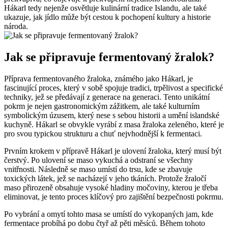
Hákarl tedy nejenže osvětluje kulinární tradice Islandu, ale také
ukazuje, jak jídlo může být cestou k pochopení kultury a historie
národa.
Jak se připravuje fermentovaný žralok?
Příprava fermentovaného žraloka, známého jako Hákarl, je
fascinující proces, který v sobě spojuje tradici, trpělivost a specifické
techniky, jež se předávají z generace na generaci. Tento unikátní
pokrm je nejen gastronomickým zážitkem, ale také kulturním
symbolickým úzusem, který nese s sebou historii a umění islandské
kuchyně. Hákarl se obvykle vyrábí z masa žraloka zeleného, které je
pro svou typickou strukturu a chuť nejvhodnější k fermentaci.
Prvním krokem v přípravě Hákarl je ulovení žraloka, který musí být
čerstvý. Po ulovení se maso vykuchá a odstraní se všechny
vnitřnosti. Následně se maso umístí do trsu, kde se zbavuje
toxických látek, jež se nacházejí v jeho tkáních. Protože žraločí
maso přirozeně obsahuje vysoké hladiny močoviny, kterou je třeba
eliminovat, je tento proces klíčový pro zajištění bezpečnosti pokrmu.
Po vybrání a omytí tohto masa se umístí do vykopaných jam, kde
fermentace probíhá po dobu čtyř až pěti měsíců. Během tohoto