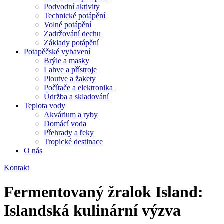
Podvodní aktivity
Technické potápění
Volné potápění
Zadržování dechu
Základy potápění
Potapěčské vybavení
Brýle a masky
Lahve a přístroje
Ploutve a žakety
Počítače a elektronika
Údržba a skladování
Teplota vody
Akvárium a ryby
Domácí voda
Přehrady a řeky
Tropické destinace
O nás
Kontakt
Fermentovaný žralok Island:
Islandská kulinární výzva