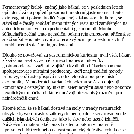
Fermentovaný žralok, známý jako hákarl, se v posledních letech
opět dostává do popředí pozornosti moderní gastronomie. Tento
extravagantní pokrm, tradičně spojený s islandskou kulturou, se
stává stále častěji součástí menu různých restaurací zaměřených na
autentickou kuchyni a experimentální gastronomii. Mnoho
šéfkuchařů začíná tento netradiční pokrm reinterpretovat, přičemž se
snaží snížit jeho intenzivní aroma a zvýraznit jeho texturu a chuť
kombinacemi s dalšími ingrediencemi.
Dlouho se považoval za gastronomickou kuriozitu, nyní však hákarl
získává na prestiži, zejména mezi foodies a milovníky
gastronomických zážitků. Zajištění kvalitního hákarlu znamená
spolupracovat s místními producenty, kteří znají tradiční metody
přípravy, což často přispívá i k udržitelnosti a podpoře místní
ekonomiky. V moderních variantách pokrmu se často objevují
kombinace s čerstvými bylinkami, зeleninovými salsa nebo dokonce
i exotickými omáčkami, které dodávají překvapivý rozměr i pro
nejnáročnější chutě.
Kromě toho, že se hákarl dostává na stoly v trendy restauracích,
obvykle bývá součástí zážitkových menu, kde je servírován vedle
dalších islandských delikates, jako je skyr nebo uzené jehněčí.
Návštěvníci mohou také narazit na tento pokrm v moderně
upravených bistrech nebo na gastronomických festivalech, kde se