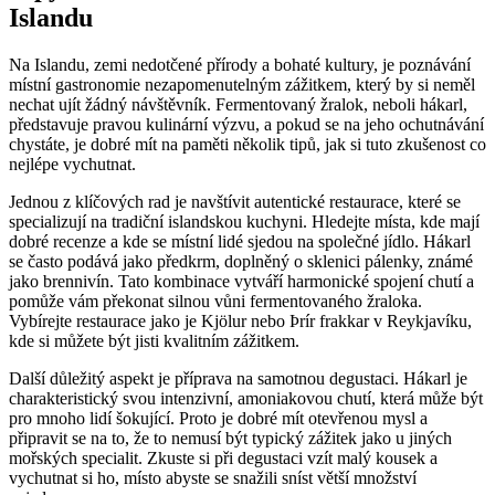
Islandu
Na Islandu, zemi nedotčené přírody a bohaté kultury, je poznávání
místní gastronomie nezapomenutelným zážitkem, který by si neměl
nechat ujít žádný návštěvník. Fermentovaný žralok, neboli hákarl,
představuje pravou kulinární výzvu, a pokud se na jeho ochutnávání
chystáte, je dobré mít na paměti několik tipů, jak si tuto zkušenost co
nejlépe vychutnat.
Jednou z klíčových rad je navštívit autentické restaurace, které se
specializují na tradiční islandskou kuchyni. Hledejte místa, kde mají
dobré recenze a kde se místní lidé sjedou na společné jídlo. Hákarl
se často podává jako předkrm, doplněný o sklenici pálenky, známé
jako brennivín. Tato kombinace vytváří harmonické spojení chutí a
pomůže vám překonat silnou vůni fermentovaného žraloka.
Vybírejte restaurace jako je Kjölur nebo Þrír frakkar v Reykjavíku,
kde si můžete být jisti kvalitním zážitkem.
Další důležitý aspekt je příprava na samotnou degustaci. Hákarl je
charakteristický svou intenzivní, amoniakovou chutí, která může být
pro mnoho lidí šokující. Proto je dobré mít otevřenou mysl a
připravit se na to, že to nemusí být typický zážitek jako u jiných
mořských specialit. Zkuste si při degustaci vzít malý kousek a
vychutnat si ho, místo abyste se snažili sníst větší množství