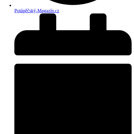
Potápěčský-Magazín.cz