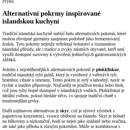
zvyků.
Alternativní pokrmy inspirované
islandskou kuchyní
Tradiční islandská kuchyně nabízí řadu alternativních pokrmů, které
mohou důvtipné gurmány zaujmout podobně jako fermentovaný
žralok. Tyto pokrmy nejenže reflektují bohatství a rozmanitost
islandské přírody, ale i tradice a zvyky místních obyvatel, kteří umí
využít dostupné suroviny k vytvoření jedinečných gastronomických
zážitků.
Jedním z nejoblíbenějších alternativních pokrmů je
plokkfiskur
,
tradiční islandský rybí guláš, který je vyrobený z vařených ryb,
brambor, cibule a smetany. Tento pokrm je sytý a lahodný, navíc se
rychle a snadno připravuje. Nejčastěji se používá treska nebo hloh,
což jsou ryby hojně dostupné v islandských vodách. Plokkfiskur je
ideální volbou, pokud hledáte něco, co spojuje tradiční chutě s
modernejšími prvky.
Další zajímavou alternativou je
skyr
, což je sýrový výrobek s
jogurtovou konzistencí, vysoce oblíbený na Islandu. Skyr je bohatý
na bílkoviny a nízkotučný, hodí se nejen jako snídaně nebo svačina,
ale také jako příloha k různým pokrmům. Může se kombinovat s