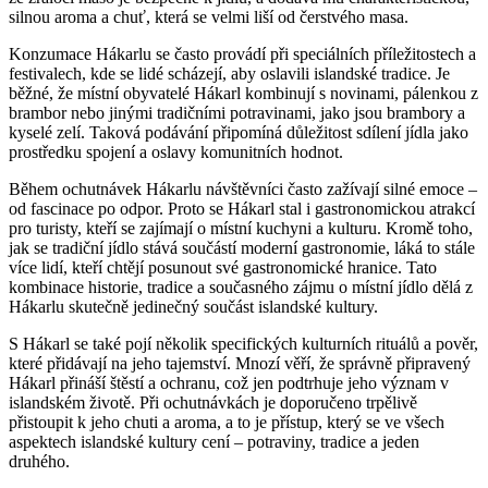
silnou aroma a chuť, která se velmi liší od čerstvého masa.
Konzumace Hákarlu se často provádí při speciálních příležitostech a
festivalech, kde se lidé scházejí, aby oslavili islandské tradice. Je
běžné, že místní obyvatelé Hákarl kombinují s novinami, pálenkou z
brambor nebo jinými tradičními potravinami, jako jsou brambory a
kyselé zelí. Taková podávání připomíná důležitost sdílení jídla jako
prostředku spojení a oslavy komunitních hodnot.
Během ochutnávek Hákarlu návštěvníci často zažívají silné emoce –
od fascinace po odpor. Proto se Hákarl stal i gastronomickou atrakcí
pro turisty, kteří se zajímají o místní kuchyni a kulturu. Kromě toho,
jak se tradiční jídlo stává součástí moderní gastronomie, láká to stále
více lidí, kteří chtějí posunout své gastronomické hranice. Tato
kombinace historie, tradice a současného zájmu o místní jídlo dělá z
Hákarlu skutečně jedinečný součást islandské kultury.
S Hákarl se také pojí několik specifických kulturních rituálů a pověr,
které přidávají na jeho tajemství. Mnozí věří, že správně připravený
Hákarl přináší štěstí a ochranu, což jen podtrhuje jeho význam v
islandském životě. Při ochutnávkách je doporučeno trpělivě
přistoupit k jeho chuti a aroma, a to je přístup, který se ve všech
aspektech islandské kultury cení – potraviny, tradice a jeden
druhého.