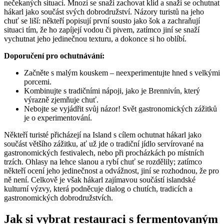
nečekaných situací. Mnozí se snaží zachovat klid a snaží se ochutnat
hákarl jako součást svých dobrodružství. Názory turistů na jeho
chuť se liší: někteří popisují první sousto jako šok a zachraňují
situaci tím, že ho zapíjejí vodou či pivem, zatímco jiní se snaží
vychutnat jeho jedinečnou texturu, a dokonce si ho oblíbí.
Doporučení pro ochutnávání:
Začněte s malým kouskem – neexperimentujte hned s velkými
porcemi.
Kombinujte s tradičními nápoji, jako je Brennivín, který
výrazně zjemňuje chuť.
Nebojte se vyjádřit svůj názor! Svět gastronomických zážitků
je o experimentování.
Někteří turisté přicházejí na Island s cílem ochutnat hákarl jako
součást většího zážitku, ať už jde o tradiční jídlo servírované na
gastronomických festivalech, nebo při procházkách po místních
trzích. Ohlasy na lehce slanou a rybí chuť se rozdělily; zatímco
někteří ocení jeho jedinečnost a odvážnost, jiní se rozhodnou, že pro
ně není. Celkově je však hákarl zajímavou součástí islandské
kulturní výzvy, která podněcuje dialog o chutích, tradicích a
gastronomických dobrodružstvích.
Jak si vybrat restauraci s fermentovaným