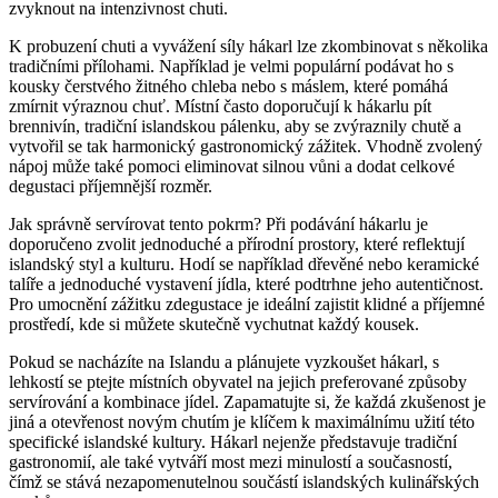
zvyknout na intenzivnost chuti.
K probuzení chuti a vyvážení síly hákarl lze zkombinovat s několika
tradičními přílohami. Například je velmi populární podávat ho s
kousky čerstvého žitného chleba nebo s máslem, které pomáhá
zmírnit výraznou chuť. Místní často doporučují k hákarlu pít
brennivín, tradiční islandskou pálenku, aby se zvýraznily chutě a
vytvořil se tak harmonický gastronomický zážitek. Vhodně zvolený
nápoj může také pomoci eliminovat silnou vůni a dodat celkové
degustaci příjemnější rozměr.
Jak správně servírovat tento pokrm? Při podávání hákarlu je
doporučeno zvolit jednoduché a přírodní prostory, které reflektují
islandský styl a kulturu. Hodí se například dřevěné nebo keramické
talíře a jednoduché vystavení jídla, které podtrhne jeho autentičnost.
Pro umocnění zážitku zdegustace je ideální zajistit klidné a příjemné
prostředí, kde si můžete skutečně vychutnat každý kousek.
Pokud se nacházíte na Islandu a plánujete vyzkoušet hákarl, s
lehkostí se ptejte místních obyvatel na jejich preferované způsoby
servírování a kombinace jídel. Zapamatujte si, že každá zkušenost je
jiná a otevřenost novým chutím je klíčem k maximálnímu užití této
specifické islandské kultury. Hákarl nejenže představuje tradiční
gastronomií, ale také vytváří most mezi minulostí a současností,
čímž se stává nezapomenutelnou součástí islandských kulinářských