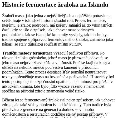
Historie fermentace žraloka na Islandu
Žraločí maso, jako jedna z nejošklivějších a nejtěžších potravin na
světě, hraje v islandské historii zásadní roli. Proces fermentace,
kterému je žralok podroben, má kořeny sahající až do vikingských
časů, kdy se išlo o způsob, jak uchovat maso v drsných
podmínkách. Jak se islandské komunity vyvíjely, tak i techniky a
tradice spojené s přípravou fermentovaného žraloka, známého jako
hákarl, se staly důležitou součástí místní kultury.
Tradiční metody fermentace
vyžadují pečlivou přípravu. Po
ulovení žraloka grónského, jehož maso je přirozeně jedovaté, se
jeho maso nejprve zbaví kůže a vnitřností. Poté se krájí na kusy a
ukládá na několik měsíců pod vrstvu kamenů v přírodních
podmínkách. Tento proces destilace šťáv pomáhá neutralizovat
toxiny a přeměňuje maso na bezpečné a poživatelné. Historicky byl
tento postup nejen bezpečnostní opatření, ale i nutnost pro přežití v
arktickém klimatu, kde bylo jídlo vysoce váženo a nemožnost
spočítat na přírodní zdroje znamenala velké riziko.
Během let se fermentovaný žralok stal nejen způsobem, jak uchovat
zdroje, ale také stál symbolem islandské identity. Tato tradice byla
předávána z generace na generaci a dodnes se v mnoha
domácnostech a restauracích dodržuje stejný postup přípravy. V