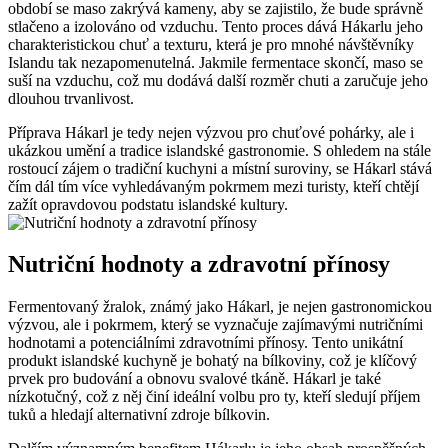
období se maso zakrývá kameny, aby se zajistilo, že bude správně
stlačeno a izolováno od vzduchu. Tento proces dává Hákarlu jeho
charakteristickou chuť a texturu, která je pro mnohé návštěvníky
Islandu tak nezapomenutelná. Jakmile fermentace skončí, maso se
suší na vzduchu, což mu dodává další rozměr chuti a zaručuje jeho
dlouhou trvanlivost.
Příprava Hákarl je tedy nejen výzvou pro chuťové pohárky, ale i
ukázkou umění a tradice islandské gastronomie. S ohledem na stále
rostoucí zájem o tradiční kuchyni a místní suroviny, se Hákarl stává
čím dál tím více vyhledávaným pokrmem mezi turisty, kteří chtějí
zažít opravdovou podstatu islandské kultury.
Nutriční hodnoty a zdravotní přínosy
Fermentovaný žralok, známý jako Hákarl, je nejen gastronomickou
výzvou, ale i pokrmem, který se vyznačuje zajímavými nutričními
hodnotami a potenciálními zdravotními přínosy. Tento unikátní
produkt islandské kuchyně je bohatý na bílkoviny, což je klíčový
prvek pro budování a obnovu svalové tkáně. Hákarl je také
nízkotučný, což z něj činí ideální volbu pro ty, kteří sledují příjem
tuků a hledají alternativní zdroje bílkovin.