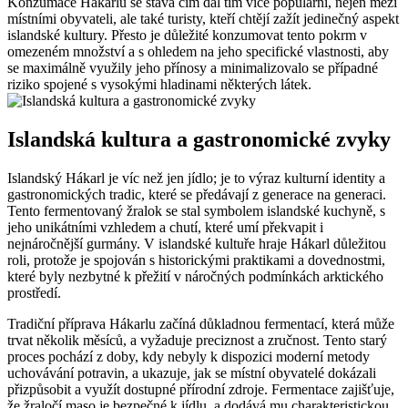
Konzumace Hákarlu se stává čím dál tím více populární, nejen mezi
místními obyvateli, ale také turisty, kteří chtějí zažít jedinečný aspekt
islandské kultury. Přesto je důležité konzumovat tento pokrm v
omezeném množství a s ohledem na jeho specifické vlastnosti, aby
se maximálně využily jeho přínosy a minimalizovalo se případné
riziko spojené s vysokými hladinami některých látek.
Islandská kultura a gastronomické zvyky
Islandský Hákarl je víc než jen jídlo; je to výraz kulturní identity a
gastronomických tradic, které se předávají z generace na generaci.
Tento fermentovaný žralok se stal symbolem islandské kuchyně, s
jeho unikátními vzhledem a chutí, které umí překvapit i
nejnáročnější gurmány. V islandské kultuře hraje Hákarl důležitou
roli, protože je spojován s historickými praktikami a dovednostmi,
které byly nezbytné k přežití v náročných podmínkách arktického
prostředí.
Tradiční příprava Hákarlu začíná důkladnou fermentací, která může
trvat několik měsíců, a vyžaduje preciznost a zručnost. Tento starý
proces pochází z doby, kdy nebyly k dispozici moderní metody
uchovávání potravin, a ukazuje, jak se místní obyvatelé dokázali
přizpůsobit a využít dostupné přírodní zdroje. Fermentace zajišťuje,
že žraločí maso je bezpečné k jídlu, a dodává mu charakteristickou,