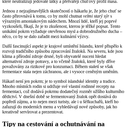
které neutralizují jedovaté látky a přetvářejí chuťový profil masa.
Jednou z nejzajímavějších skutečností o hákarlu je, že jeho chuť se
často přirovnává k tomu, co by mohl chutnat
velmi starý sýr
s
výrazným amoniakovým nádechem. Mnozí lidé, kteří jej poprvé
vyzkoušeli, říkají, že je to zkušenost, kterou je těžké popsat. Tento
unikátní pokrm vyžaduje otevřenou mysl a dobrodružného ducha –
něco, co by se dalo zařadit mezi kulinární výzvy.
Další fascinující aspekt je krajové umístění Islandu, které přispělo k
rozvoji tradičního způsobu zpracování žraloků. Na severu, kde jsou
klima a přírodní zdroje drsné, byli obyvatelé nuceni hledat
alternativní zdroje potravy, a to včetně žraloků, které byly dříve
považovány za rizikové pro konzumaci. Během staletí se však
fermentace stala nejen záchranou, ale i vysoce ceněným uměním.
Hákarl není jen pokrm; je to symbol islandské identity a tradice.
Mnoho místních rodin si udržuje své vlastní rodinné recepty na
fermentaci, což dodává pokrmu dodatečný rozměr užšího kulturního
dědictví. V dnešní době se fermentovaný žralok opět dostává do
popředí zájmu, a to nejen mezi turisty, ale i u šéfkuchařů, kteří ho
zařazují do moderních menu a vyhledávají nové způsoby, jak ho
kreativně servírovat a prezentovat.
Tipy na cestování a ochutnávání na