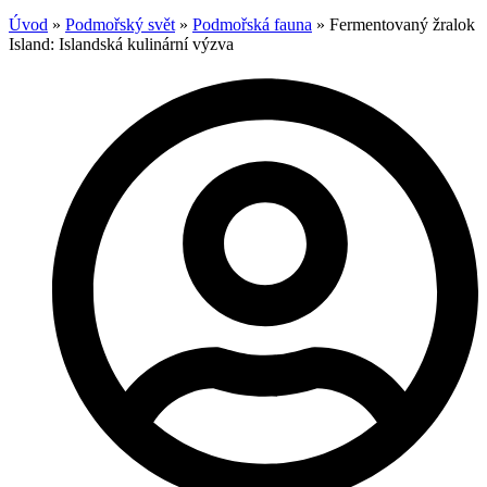
Úvod
»
Podmořský svět
»
Podmořská fauna
»
Fermentovaný žralok
Island: Islandská kulinární výzva