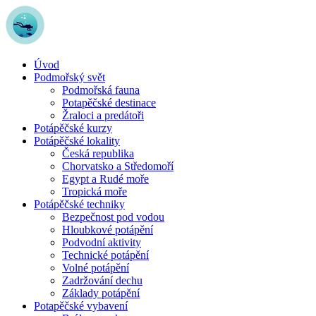
Přejít
k
obsahu
Úvod
Podmořský svět
Podmořská fauna
Potapěčské destinace
Žraloci a predátoři
Potápěčské kurzy
Potápěčské lokality
Česká republika
Chorvatsko a Středomoří
Egypt a Rudé moře
Tropická moře
Potápěčské techniky
Bezpečnost pod vodou
Hloubkové potápění
Podvodní aktivity
Technické potápění
Volné potápění
Zadržování dechu
Základy potápění
Potapěčské vybavení