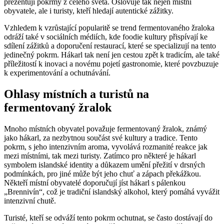
prezentují pokrmy z celého světa. Oslovuje tak nejen místní
obyvatele, ale i turisty, kteří hledají autentické zážitky.
Vzhledem k vzrůstající popularitě se trend fermentovaného žraloka
odráží také v sociálních médiích, kde foodie kultury přispívají ke
sdílení zážitků a doporučení restaurací, které se specializují na tento
jedinečný pokrm. Hákarl tak není jen cestou zpět k tradicím, ale také
příležitostí k inovaci a novému pojetí gastronomie, které povzbuzuje
k experimentování a ochutnávání.
Ohlasy místních a turistů na
fermentovaný žralok
Mnoho místních obyvatel považuje fermentovaný žralok, známý
jako hákarl, za nezbytnou součást své kultury a tradice. Tento
pokrm, s jeho intenzivním aroma, vyvolává rozmanité reakce jak
mezi místními, tak mezi turisty. Zatímco pro některé je hákarl
symbolem islandské identity a důkazem umění přežití v drsných
podmínkách, pro jiné může být jeho chuť a zápach překážkou.
Někteří místní obyvatelé doporučují jíst hákarl s pálenkou
„Brennivín“, což je tradiční islandský alkohol, který pomáhá vyvážit
intenzivní chutě.
Turisté, kteří se odváží tento pokrm ochutnat, se často dostávají do