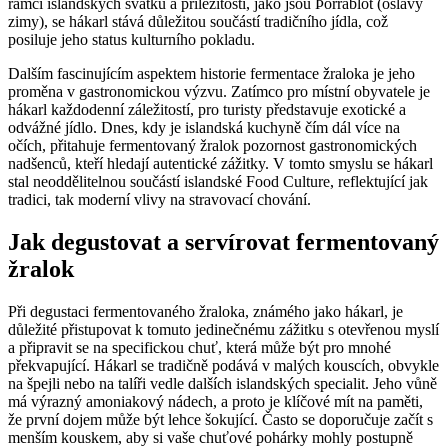
rámci islandských svátků a příležitostí, jako jsou Þorrablót (oslavy
zimy), se hákarl stává důležitou součástí tradičního jídla, což
posiluje jeho status kulturního pokladu.
Dalším fascinujícím aspektem historie fermentace žraloka je jeho
proměna v gastronomickou výzvu. Zatímco pro místní obyvatele je
hákarl každodenní záležitostí, pro turisty představuje exotické a
odvážné jídlo. Dnes, kdy je islandská kuchyně čím dál více na
očích, přitahuje fermentovaný žralok pozornost gastronomických
nadšenců, kteří hledají autentické zážitky. V tomto smyslu se hákarl
stal neoddělitelnou součástí islandské Food Culture, reflektující jak
tradici, tak moderní vlivy na stravovací chování.
Jak degustovat a servírovat fermentovaný
žralok
Při degustaci fermentovaného žraloka, známého jako hákarl, je
důležité přistupovat k tomuto jedinečnému zážitku s otevřenou myslí
a připravit se na specifickou chuť, která může být pro mnohé
překvapující. Hákarl se tradičně podává v malých kouscích, obvykle
na špejli nebo na talíři vedle dalších islandských specialit. Jeho vůně
má výrazný amoniakový nádech, a proto je klíčové mít na paměti,
že první dojem může být lehce šokující. Často se doporučuje začít s
menším kouskem, aby si vaše chuťové pohárky mohly postupně