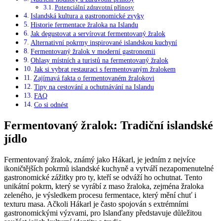
Potenciální zdravotní přínosy
Islandská kultura a gastronomické zvyky
Historie fermentace žraloka na Islandu
Jak degustovat a servírovat fermentovaný žralok
Alternativní pokrmy inspirované islandskou kuchyní
Fermentovaný žralok v moderní gastronomii
Ohlasy místních a turistů na fermentovaný žralok
Jak si vybrat restauraci s fermentovaným žralokem
Zajímavá fakta o fermentovaném žralokovi
Tipy na cestování a ochutnávání na Islandu
FAQ
Co si odnést
Fermentovaný žralok: Tradiční islandské
jídlo
Fermentovaný žralok, známý jako Hákarl, je jedním z nejvíce
ikoničtějších pokrmů islandské kuchyně a vytváří nezapomenutelné
gastronomické zážitky pro ty, kteří se odváží ho ochutnat. Tento
unikátní pokrm, který se vyrábí z maso žraloka, zejména žraloka
zeleného, je výsledkem procesu fermentace, který mění chuť i
texturu masa. Ačkoli Hákarl je často spojován s extrémními
gastronomickými výzvami, pro Islanďany představuje důležitou