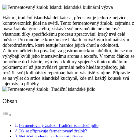
Hákarl, tradiční islandská delikatesa, představuje jedno z nejvíce
kontroverzních jídel na světě. Tento fermentovaný žralok, zejména z
masa žraloka grónského, získává své nezaměnitelné chuťové
vlastnosti díky specifickému procesu zpracování, který trvá celé
měsíce. Pro mnohé je konzumace hákarlu odvážným kulinářským
dobrodružstvím, které testuje hranice jejich chutí a odolnosti.
Zatímco někteří ho považují za gastronomickou lahůdku, jiní se mu
vyhýbají kvůli jeho intenzivnímu aroma a textuře. V tomto článku se
ponoříme do historie, výroby a kultury spojené s tímto unikátním
pokrmem; ať už jste zvědaví gurmáni nebo hledáte způsoby, jak
rozšířit svůj kulinářský repertoár, hákarl vás jistě zaujme. Připravte
se na výlet do srdce islandské kuchyně, kde má každý kousek svá
tajemství a příběhy.
Obsah
Fermentovaný žralok: Tradiční islandské jídlo
Jak se připravuje fermentovaný žralok?
Nutriční hodnoty a zdravotní přínosy