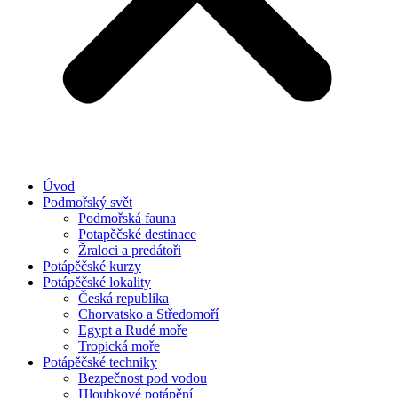
Úvod
Podmořský svět
Podmořská fauna
Potapěčské destinace
Žraloci a predátoři
Potápěčské kurzy
Potápěčské lokality
Česká republika
Chorvatsko a Středomoří
Egypt a Rudé moře
Tropická moře
Potápěčské techniky
Bezpečnost pod vodou
Hloubkové potápění