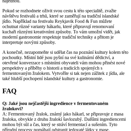
najednou.
Pokud se rozhodnete oživit svou cestu k této specialitě, zvažte
návštěvu festivalů a trhů, které se zaměřují na tradiční islandské
jídlo. Například na festivalu Reykjavik Food & Fun můžete
ochutnat různé varianty hákarlu, které připravují renomovaní
kuchaři různými kreativními způsoby. To vám umožní vidět, jak
moderní gastronomie respektuje tradiční techniky a přitom je
interpretuje novými způsoby.
A konečně, nezapomeňte si udělat čas na poznání kultury kolem této
pochoutky. Místní lidé jsou pyšní na své kulinární dědictví, a
otevřené konverzace s místními obyvateli vám mohou přinést nové
perspektivy a příběhy o historii a tradicích spojených s
fermentovaným žralokem. Vytvoříte si tak nejen zážitek z jídla, ale
také hlubší pochopení islandské kultury a gastronomie.
FAQ
Q: Jaké jsou nejčastější ingredience v fermentovaném
žralokovi?
A: Fermentovaný žralok, známý jako hákarl, se připravuje z masa
žraloka, obvykle z druhu žralokí šavlozubý. Dalšími ingrediencemi
mohou být sůl a čas, který se stráví fermentací a sušením. Tyto
přírodní procesy pomáhají odstranit jedovaté látky v mase.