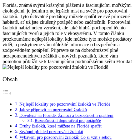
Florida, známá svými krásnými plážemi a fascinujícími mořskými
ekologiemi, je jedním z nejlepších míst na světě pro pozorování
žraloků. Tyto úchvatné predátory můžete spatřit ve své přirozené
habitatě, ať už jste zkušený potápěč nebo začátečník. Pozorování
žraloků nabízí nejen vzrušení, ale také hlubší pochopení těchto
fascinujících tvorů a jejich role v ekosystému. V tomto článku
prozkoumáme nejlepší lokality, kde můžete tyto mořské predátory
vidět, a poskytneme vám důležité informace o bezpečném a
zodpovědném potápění. Připravte se na dobrodružství plné
nezapomenutelných zážitků a nových poznatků, které vám
pomohou přiblížit se k fascinujícímu podmořskému světu Florida!
Obsah
Nejlepší lokality pro pozorování žraloků ve Floridě
Jak se připravit na pozorování žraloků
Dovolená na Floridě: Žraloci a bezpečnostní opatření
Bezpečnostní doporučení pro potápěče
Druhy žraloků, které můžete na Floridě spatřit
Sezónní přehled pozorování žraloků
Vybavení pro pozorování žraloků: Co si vzít s sebou