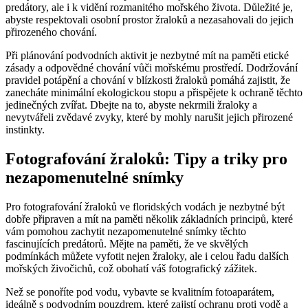
predátory, ale i k vidění rozmanitého mořského života. Důležité je,
abyste respektovali osobní prostor žraloků a nezasahovali do jejich
přirozeného chování.
Při plánování podvodních aktivit je nezbytné mít na paměti etické
zásady a odpovědné chování vůči mořskému prostředí. Dodržování
pravidel potápění a chování v blízkosti žraloků pomáhá zajistit, že
zanecháte minimální ekologickou stopu a přispějete k ochraně těchto
jedinečných zvířat. Dbejte na to, abyste nekrmili žraloky a
nevytvářeli zvědavé zvyky, které by mohly narušit jejich přirozené
instinkty.
Fotografování žraloků: Tipy a triky pro
nezapomenutelné snímky
Pro fotografování žraloků ve floridských vodách je nezbytné být
dobře připraven a mít na paměti několik základních principů, které
vám pomohou zachytit nezapomenutelné snímky těchto
fascinujících predátorů. Mějte na paměti, že ve skvělých
podmínkách můžete vyfotit nejen žraloky, ale i celou řadu dalších
mořských živočichů, což obohatí váš fotografický zážitek.
Než se ponoříte pod vodu, vybavte se kvalitním fotoaparátem,
ideálně s podvodním pouzdrem, které zajistí ochranu proti vodě a