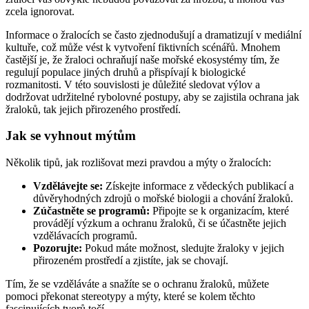
zcela ignorovat.
Informace o žralocích se často zjednodušují a dramatizují v mediální
kultuře, což může vést k vytvoření fiktivních scénářů. Mnohem
častější je, že žraloci ochraňují naše mořské ekosystémy tím, že
regulují populace jiných druhů a přispívají k biologické
rozmanitosti. V této souvislosti je důležité sledovat výlov a
dodržovat udržitelné rybolovné postupy, aby se zajistila ochrana jak
žraloků, tak jejich přirozeného prostředí.
Jak se vyhnout mýtům
Několik tipů, jak rozlišovat mezi pravdou a mýty o žralocích:
Vzdělávejte se:
Získejte informace z vědeckých publikací a
důvěryhodných zdrojů o mořské biologii a chování žraloků.
Zúčastněte se programů:
Připojte se k organizacím, které
provádějí výzkum a ochranu žraloků, či se účastněte jejich
vzdělávacích programů.
Pozorujte:
Pokud máte možnost, sledujte žraloky v jejich
přirozeném prostředí a zjistíte, jak se chovají.
Tím, že se vzděláváte a snažíte se o ochranu žraloků, můžete
pomoci překonat stereotypy a mýty, které se kolem těchto
fascinujících tvorů točí.