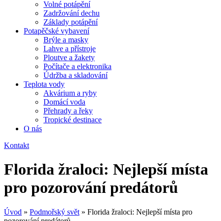
Volné potápění
Zadržování dechu
Základy potápění
Potapěčské vybavení
Brýle a masky
Lahve a přístroje
Ploutve a žakety
Počítače a elektronika
Údržba a skladování
Teplota vody
Akvárium a ryby
Domácí voda
Přehrady a řeky
Tropické destinace
O nás
Kontakt
Florida žraloci: Nejlepší místa
pro pozorování predátorů
Úvod
»
Podmořský svět
»
Florida žraloci: Nejlepší místa pro
pozorování predátorů