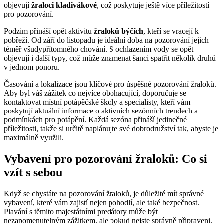
objevují
žraloci kladivákové
, což poskytuje ještě více příležitostí
pro pozorování.
Podzim přináší opět aktivitu
žraloků býčích
, kteří se vracejí k
pobřeží. Od září do listopadu je ideální doba na pozorování jejich
téměř všudypřítomného chování. S ochlazením vody se opět
objevují i další typy, což může znamenat šanci spatřit několik druhů
v jednom ponoru.
Časování a lokalizace jsou klíčové pro úspěšné pozorování žraloků.
Aby byl váš zážitek co nejvíce obohacující, doporučuje se
kontaktovat místní potápěčské školy a specialisty, kteří vám
poskytují aktuální informace o aktivních sezónních trendech a
podmínkách pro potápění. Každá sezóna přináší jedinečné
příležitosti, takže si určitě naplánujte své dobrodružství tak, abyste je
maximálně využili.
Vybavení pro pozorování žraloků: Co si
vzít s sebou
Když se chystáte na pozorování žraloků, je důležité mít správné
vybavení, které vám zajistí nejen pohodlí, ale také bezpečnost.
Plavání s těmito majestátními predátory může být
nezapomenutelným zážitkem, ale pokud nejste správně připraveni,