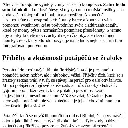
Aby vaše fotografie vynikly, zamyslete se o kompozici.
Zahrňte do
snímků okolí
– korálové útesy, školy ryb nebo mořské rostliny – to
dodá vašim fotografiím hloubku a atmosféru. A konečně,
nezapomeňte na postprodukci; úpravy barev a kontrastu vám
pomohou vystihnout krásu podvodního světa a zdůraznit detaily,
které by mohly být za normálních podmínek přehlédnuty. S těmito
tipy a triky budete moci zachytit nejen žraloky, ale i fascinující
mořský život, který Floridu povyšuje na jedno z nejlepších míst pro
fotografování pod vodou.
Příběhy a zkušenosti potápěčů se žraloky
Ponoření do modravých hlubin floridských vod je pro mnoho
potápěčů nejen hobby, ale i hlubokou vášní. Příběhy těch, kteří se s
žraloky setkali tváří v tvář, se stávají inspirací pro další odvážlivce.
Mnozí potápěči sdílejí své zkušenosti, ať už s žraloky kladiváči,
tygřími nebo lidožravými, které přitahují pozornost svou
majestátností a nesmírnou silou. Může se zdát, že žraloci jsou
terorizující predátoři, ale ve skutečnosti je jejich chování mnohem
více fascinující a složité.
Potápěči, kteří se odvážili ponořit do oblasti Bimini, často vyprávějí
o tom, jak klidná voda skrývá divokou krásu. Tyto vody nabízejí
jedinečnou příležitost pozorovat žraloky ve svém přirozeném