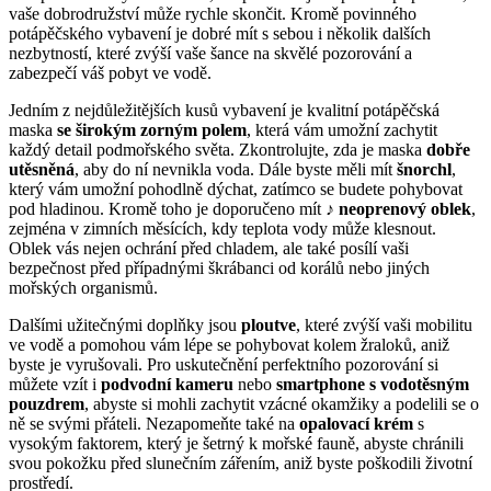
vaše dobrodružství může rychle skončit. Kromě povinného
potápěčského vybavení je dobré mít s sebou i několik dalších
nezbytností, které zvýší vaše šance na skvělé pozorování a
zabezpečí váš pobyt ve vodě.
Jedním z nejdůležitějších kusů vybavení je kvalitní potápěčská
maska
se širokým zorným polem
, která vám umožní zachytit
každý detail podmořského světa. Zkontrolujte, zda je maska
dobře
utěsněná
, aby do ní nevnikla voda. Dále byste měli mít
šnorchl
,
který vám umožní pohodlně dýchat, zatímco se budete pohybovat
pod hladinou. Kromě toho je doporučeno mít
♪ neoprenový oblek
,
zejména v zimních měsících, kdy teplota vody může klesnout.
Oblek vás nejen ochrání před chladem, ale také posílí vaši
bezpečnost před případnými škrábanci od korálů nebo jiných
mořských organismů.
Dalšími užitečnými doplňky jsou
ploutve
, které zvýší vaši mobilitu
ve vodě a pomohou vám lépe se pohybovat kolem žraloků, aniž
byste je vyrušovali. Pro uskutečnění perfektního pozorování si
můžete vzít i
podvodní kameru
nebo
smartphone s vodotěsným
pouzdrem
, abyste si mohli zachytit vzácné okamžiky a podelili se o
ně se svými přáteli. Nezapomeňte také na
opalovací krém
s
vysokým faktorem, který je šetrný k mořské fauně, abyste chránili
svou pokožku před slunečním zářením, aniž byste poškodili životní
prostředí.