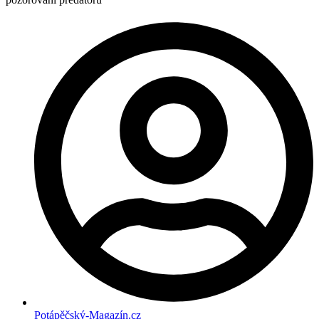
Potápěčský-Magazín.cz