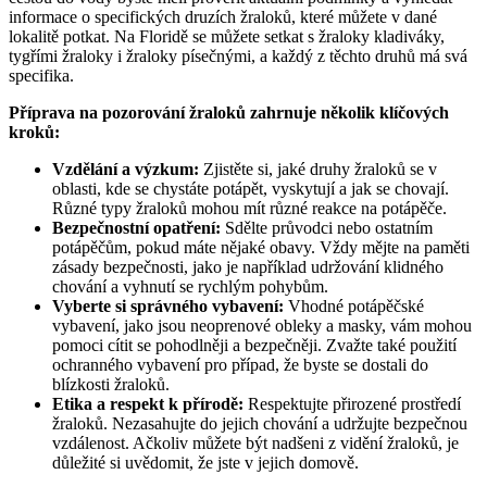
informace o specifických druzích žraloků, které můžete v dané
lokalitě potkat. Na Floridě se můžete setkat s žraloky kladiváky,
tygřími žraloky i žraloky písečnými, a každý z těchto druhů má svá
specifika.
Příprava na pozorování žraloků zahrnuje několik klíčových
kroků:
Vzdělání a výzkum:
Zjistěte si, jaké druhy žraloků se v
oblasti, kde se chystáte potápět, vyskytují a jak se chovají.
Různé typy žraloků mohou mít různé reakce na potápěče.
Bezpečnostní opatření:
Sdělte průvodci nebo ostatním
potápěčům, pokud máte nějaké obavy. Vždy mějte na paměti
zásady bezpečnosti, jako je například udržování klidného
chování a vyhnutí se rychlým pohybům.
Vyberte si správného vybavení:
Vhodné potápěčské
vybavení, jako jsou neoprenové obleky a masky, vám mohou
pomoci cítit se pohodlněji a bezpečněji. Zvažte také použití
ochranného vybavení pro případ, že byste se dostali do
blízkosti žraloků.
Etika a respekt k přírodě:
Respektujte přirozené prostředí
žraloků. Nezasahujte do jejich chování a udržujte bezpečnou
vzdálenost. Ačkoliv můžete být nadšeni z vidění žraloků, je
důležité si uvědomit, že jste v jejich domově.