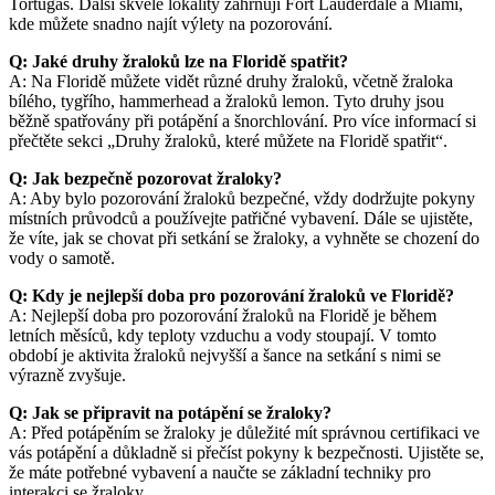
Tortugas. Další skvělé lokality zahrnují Fort Lauderdale a Miami,
kde můžete snadno najít výlety na pozorování.
Q: Jaké druhy žraloků lze na Floridě spatřit?
A: Na Floridě můžete vidět různé druhy žraloků, včetně žraloka
bílého, tygřího, hammerhead a žraloků lemon. Tyto druhy jsou
běžně spatřovány při potápění a šnorchlování. Pro více informací si
přečtěte sekci „Druhy žraloků, které můžete na Floridě spatřit“.
Q: Jak bezpečně pozorovat žraloky?
A: Aby bylo pozorování žraloků bezpečné, vždy dodržujte pokyny
místních průvodců a používejte patřičné vybavení. Dále se ujistěte,
že víte, jak se chovat při setkání se žraloky, a vyhněte se chození do
vody o samotě.
Q: Kdy je nejlepší doba pro pozorování žraloků ve Floridě?
A: Nejlepší doba pro pozorování žraloků na Floridě je během
letních měsíců, kdy teploty vzduchu a vody stoupají. V tomto
období je aktivita žraloků nejvyšší a šance na setkání s nimi se
výrazně zvyšuje.
Q: Jak se připravit na potápění se žraloky?
A: Před potápěním se žraloky je důležité mít správnou certifikaci ve
vás potápění a důkladně si přečíst pokyny k bezpečnosti. Ujistěte se,
že máte potřebné vybavení a naučte se základní techniky pro
interakci se žraloky.