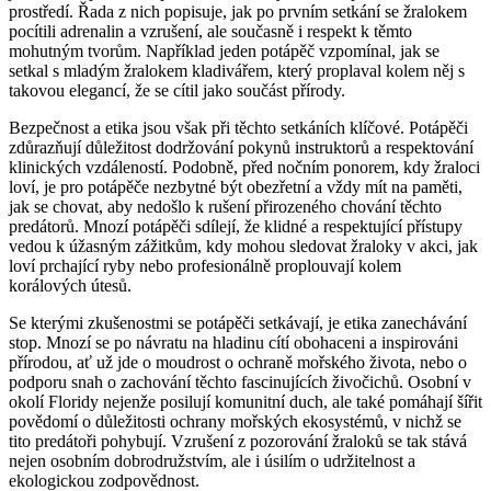
prostředí. Řada z nich popisuje, jak po prvním setkání se žralokem
pocítili adrenalin a vzrušení, ale současně i respekt k těmto
mohutným tvorům. Například jeden potápěč vzpomínal, jak se
setkal s mladým žralokem kladivářem, který proplaval kolem něj s
takovou elegancí, že se cítil jako součást přírody.
Bezpečnost a etika jsou však při těchto setkáních klíčové. Potápěči
zdůrazňují důležitost dodržování pokynů instruktorů a respektování
klinických vzdáleností. Podobně, před nočním ponorem, kdy žraloci
loví, je pro potápěče nezbytné být obezřetní a vždy mít na paměti,
jak se chovat, aby nedošlo k rušení přirozeného chování těchto
predátorů. Mnozí potápěči sdílejí, že klidné a respektující přístupy
vedou k úžasným zážitkům, kdy mohou sledovat žraloky v akci, jak
loví prchající ryby nebo profesionálně proplouvají kolem
korálových útesů.
Se kterými zkušenostmi se potápěči setkávají, je etika zanechávání
stop. Mnozí se po návratu na hladinu cítí obohaceni a inspirováni
přírodou, ať už jde o moudrost o ochraně mořského života, nebo o
podporu snah o zachování těchto fascinujících živočichů. Osobní v
okolí Floridy nejenže posilují komunitní duch, ale také pomáhají šířit
povědomí o důležitosti ochrany mořských ekosystémů, v nichž se
tito predátoři pohybují. Vzrušení z pozorování žraloků se tak stává
nejen osobním dobrodružstvím, ale i úsilím o udržitelnost a
ekologickou zodpovědnost.