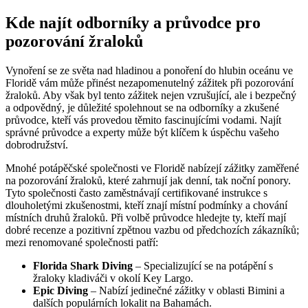
Kde najít odborníky a průvodce pro
pozorování žraloků
Vynoření se ze světa nad hladinou a ponoření do hlubin oceánu ve
Floridě vám může přinést nezapomenutelný zážitek při pozorování
žraloků. Aby však byl tento zážitek nejen vzrušující, ale i bezpečný
a odpovědný, je důležité spolehnout se na odborníky a zkušené
průvodce, kteří vás provedou těmito fascinujícími vodami. Najít
správné průvodce a experty může být klíčem k úspěchu vašeho
dobrodružství.
Mnohé potápěčské společnosti ve Floridě nabízejí zážitky zaměřené
na pozorování žraloků, které zahrnují jak denní, tak noční ponory.
Tyto společnosti často zaměstnávají certifikované instrukce s
dlouholetými zkušenostmi, kteří znají místní podmínky a chování
místních druhů žraloků. Při volbě průvodce hledejte ty, kteří mají
dobré recenze a pozitivní zpětnou vazbu od předchozích zákazníků;
mezi renomované společnosti patří:
Florida Shark Diving
– Specializující se na potápění s
žraloky kladiváči v okolí Key Largo.
Epic Diving
– Nabízí jedinečné zážitky v oblasti Bimini a
dalších populárních lokalit na Bahamách.