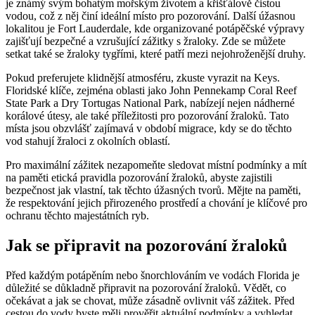
je známý svým bohatým mořským životem a křišťálově čistou
vodou, což z něj činí ideální místo pro pozorování. Další úžasnou
lokalitou je Fort Lauderdale, kde organizované potápěčské výpravy
zajišťují bezpečné a vzrušující zážitky s žraloky. Zde se můžete
setkat také se žraloky tygřími, které patří mezi nejohroženější druhy.
Pokud preferujete klidnější atmosféru, zkuste vyrazit na Keys.
Floridské klíče, zejména oblasti jako John Pennekamp Coral Reef
State Park a Dry Tortugas National Park, nabízejí nejen nádherné
korálové útesy, ale také příležitosti pro pozorování žraloků. Tato
místa jsou obzvlášť zajímavá v období migrace, kdy se do těchto
vod stahují žraloci z okolních oblastí.
Pro maximální zážitek nezapomeňte sledovat místní podmínky a mít
na paměti etická pravidla pozorování žraloků, abyste zajistili
bezpečnost jak vlastní, tak těchto úžasných tvorů. Mějte na paměti,
že respektování jejich přirozeného prostředí a chování je klíčové pro
ochranu těchto majestátních ryb.
Jak se připravit na pozorování žraloků
Před každým potápěním nebo šnorchlováním ve vodách Florida je
důležité se důkladně připravit na pozorování žraloků. Vědět, co
očekávat a jak se chovat, může zásadně ovlivnit váš zážitek. Před
cestou do vody byste měli prověřit aktuální podmínky a vyhledat