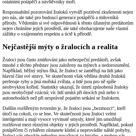
ostatními potápěči a návštěvníky moří.
Responsabilní pozorování žraloků vytváří pozitivní zkušenosti nejen
pro nás, ale také pro budoucí generace potápěčů a milovníků
přírody. Vědomím si své odpovědnosti k těmto úžasným predátorům
nejen chráníme jejich prostředí, ale také obohacujeme naše vlastní
zážitky o vzájemném respektu a úctě k přírodě.
Nejčastější mýty o žralocích a realita
Žraloci jsou často zmiňováni jako nebezpeční predátoři, avšak
mnohé z těchto představ jsou založeny na mýtech a nedorozumění.
Například, běžný mýtus říká, že žraloci se zaměřují na lidi jako
hlavní část své stravy. Ve skutečnosti však většina druhů žraloků
preferuje ryby a jiná mořská zvířata, a lidé jsou pro ně spíše
neobvyklou kořistí. Statistiky ukazují, že úmrtí způsobená žraloky
jsou neobyčejně vzácná; víc lidí umírá při útocích psů nebo v
autonehodách než při nesprávně pojatém setkání se žralokem.
Dalším rozšířeným tvrzením je, že žraloci jsou „bezmozci“, kteří
útočí na cokoli, co se hne. Ve skutečnosti jsou žraloci velmi
inteligentní a mají vysoce vyvinuté smysly, které jim umožňují
rozlišovat mezi různými objekty v jejich prostředí. Například, pokud
potápěčem či rybářem zůstanete klidní a neprovádíte náhlé pohyby,
žraloci vás obvykle nebudou považovat za hrozbu, a mohou vás