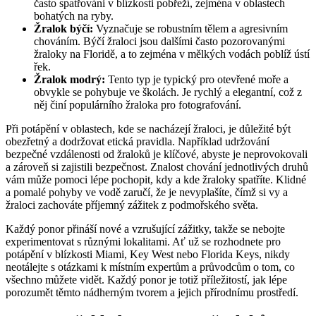
často spatřováni v blízkosti pobřeží, zejména v oblastech
bohatých na ryby.
Žralok býčí:
Vyznačuje se robustním tělem a agresivním
chováním. Býčí žraloci jsou dalšími často pozorovanými
žraloky na Floridě, a to zejména v mělkých vodách poblíž ústí
řek.
Žralok modrý:
Tento typ je typický pro otevřené moře a
obvykle se pohybuje ve školách. Je rychlý a elegantní, což z
něj činí populárního žraloka pro fotografování.
Při potápění v oblastech, kde se nacházejí žraloci, je důležité být
obezřetný a dodržovat etická pravidla. Například udržování
bezpečné vzdálenosti od žraloků je klíčové, abyste je neprovokovali
a zároveň si zajistili bezpečnost. Znalost chování jednotlivých druhů
vám může pomoci lépe pochopit, kdy a kde žraloky spatříte. Klidné
a pomalé pohyby ve vodě zaručí, že je nevyplašíte, čímž si vy a
žraloci zachováte příjemný zážitek z podmořského světa.
Každý ponor přináší nové a vzrušující zážitky, takže se nebojte
experimentovat s různými lokalitami. Ať už se rozhodnete pro
potápění v blízkosti Miami, Key West nebo Florida Keys, nikdy
neotálejte s otázkami k místním expertům a průvodcům o tom, co
všechno můžete vidět. Každý ponor je totiž příležitostí, jak lépe
porozumět těmto nádherným tvorem a jejich přírodnímu prostředí.