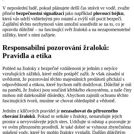
V neposlední řadě, pokud plánujete delší čas strávit ve vodě, zvažte
přinést
bezpečnostní signalizaci
jako například
plovoucí bójku
,
která vás udrží viditelnými pro ostatní a zvýší váš pocit bezpečí.
Zajištění těchto nezbytností vám umožní soustředit se na to, co je
opravdu důležité – na fascinující svět žraloků a na nezapomenutelné
zážitky, které s nimi zažijete.
Responsabilní pozorování žraloků:
Pravidla a etika
Pohled na žraloky z bezpečné vzdálenosti je jedním z nejvíce
vzrušujících zážitků, které může potápěč zažít. Je však zásadní si
uvědomit, že pozorování těchto majestátních predátorů přichází s
odpovědností a etikou, které bychom měli dodržovat. Důležité je mít
na paměti, že žraloci jsou součástí křehkého ekosystému, a naše činy
mohou mít dalekosáhlé důsledky. Abychom zajistili ochranu těchto
fascinujících tvorů, musíme se chovat ohleduplně a vědomě.
Jedním z klíčových pravidel je
nezasahovat do přirozeného
chování žraloků
. Pokud se setkáte s žraloky, nenarušujte jejich
prostor a nevyvolávejte jejich stres. Udržujte si odstup a pozorujte je
ve svém přirozeném prostředí. Je také dobré se vyhnout zbytečnému
splašení vody, které by mohlo žraloky vyplašit. Dalším důležitým