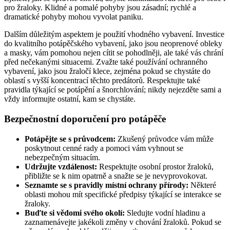
pro žraloky. Klidné a pomalé pohyby jsou zásadní; rychlé a
dramatické pohyby mohou vyvolat paniku.
Dalším důležitým aspektem je použití vhodného vybavení. Investice
do kvalitního potápěčského vybavení, jako jsou neoprenové obleky
a masky, vám pomohou nejen cítit se pohodlněji, ale také vás chrání
před nečekanými situacemi. Zvažte také používání ochranného
vybavení, jako jsou žraločí klece, zejména pokud se chystáte do
oblastí s vyšší koncentrací těchto predátorů. Respektujte také
pravidla týkající se potápění a šnorchlování; nikdy nejezděte sami a
vždy informujte ostatní, kam se chystáte.
Bezpečnostní doporučení pro potápěče
Potápějte se s průvodcem:
Zkušený průvodce vám může
poskytnout cenné rady a pomoci vám vyhnout se
nebezpečným situacím.
Udržujte vzdálenost:
Respektujte osobní prostor žraloků,
přibližte se k nim opatrně a snažte se je nevyprovokovat.
Seznamte se s pravidly místní ochrany přírody:
Některé
oblasti mohou mít specifické předpisy týkající se interakce se
žraloky.
Buďte si vědomi svého okolí:
Sledujte vodní hladinu a
zaznamenávejte jakékoli změny v chování žraloků. Pokud se