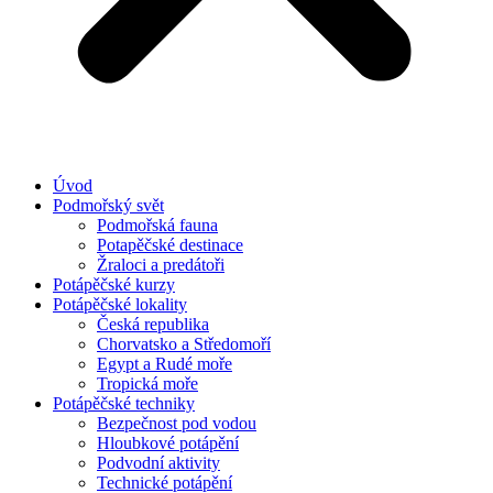
Úvod
Podmořský svět
Podmořská fauna
Potapěčské destinace
Žraloci a predátoři
Potápěčské kurzy
Potápěčské lokality
Česká republika
Chorvatsko a Středomoří
Egypt a Rudé moře
Tropická moře
Potápěčské techniky
Bezpečnost pod vodou
Hloubkové potápění
Podvodní aktivity
Technické potápění