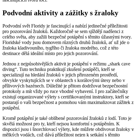
Podvodní aktivity a zážitky s žraloky
Podvodní svět Floridy je fascinující a nabízí jedinečné příležitosti
pro pozorování žraloků. Každoročně se sem sjíždějí nadšenci z
celého světa, aby zažili bezpečné potápění s těmito úžasnými tvory.
Floridské vody jsou domovem různých druhů žraloků, ať už jde o
žraloka kladivouního, tygřího či žraloka modrého, což z této
destinace dělá ideální místo pro jejich pozorování.
Jednou z nejpůsobivějších aktivit je potápění v režimu „shark cave
diving“. Tuto techniku praktikují zkušení potápěči, kteří se
specializují na hledání žraloků v jejich přirozeném prostředí,
obvykle vyskytujících se v oblastech s korálovými útesy nebo v
přílivových bazénech. Důležité je přitom dodržovat bezpečnostní
protokoly a mít vždy po ruce vhodné vybavení. I pro začátečníky
existují organizované výlety s certifikovanými instruktory, kteří se
postarají o vaši bezpečnost a pomohou vám maximalizovat zážitek z
potápění.
Kromě potápění je také oblíbené pozorování žraloků z lodí. Toto je
skvělá možnost pro ty, kteří nejsou komfortní s potápěním. K
dispozici jsou i šnorchlovací výlety, kde můžete obdivovat žraloky v
mělkých vodách, což dává příležitost nejen k setkání s těmito