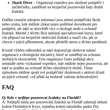
Shark Diver
– Organizují expedice pro zkušené potápěče i
začátečníky, zaměřené na bezpečné pozorování řady druhů
žraloků.
Dalším cenným zdrojem informací jsou místní potápěčské školy
nebo centra, kde můžete získat nejen potřebné dovednosti pro
potápění, ale také se dozvědět více o ekologii moře a ochraně
žraloků. Mnohé z těchto škol nabízejí specializované kurzy, které
vás připraví na bezpečné sledování žraloků a naučí vás, jak se
chovat v jejich přítomnosti, abyste předešli stresu u těchto predátorů.
Kromě výběru odborníků se také doporučuje sledovat místní
organizace a ekologické iniciativy, které se zaměřují na ochranu
mořských ekosystémů. Tyto organizace často pořádají akce,
semináře nebo výzkumné expedice, kde můžete nejen pozorovat, ale
také se podílet na ochraně těchto ohrožených druhů. Tímto
způsobem můžete spojit své potápěčské zkušenosti s aktivní účastí
na jejich ochraně, což přidá na hodnotě vašemu dobrodružství.
FAQ
Q: Kde v nejlépe pozorovat žraloky na Floridě?
A: Nejlepší místa pro pozorování žraloků na Floridě zahrnují oblasti
kolem Floridských Keys, zejména kolem národního parku Dry