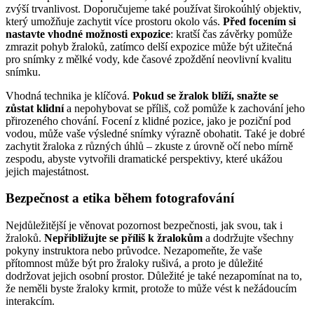
zvýší trvanlivost. Doporučujeme také používat širokoúhlý objektiv,
který umožňuje zachytit více prostoru okolo vás.
Před focením si
nastavte vhodné možnosti expozice
: kratší čas závěrky pomůže
zmrazit pohyb žraloků, zatímco delší expozice může být užitečná
pro snímky z mělké vody, kde časové zpoždění neovlivní kvalitu
snímku.
Vhodná technika je klíčová.
Pokud se žralok blíží, snažte se
zůstat klidní
a nepohybovat se příliš, což pomůže k zachování jeho
přirozeného chování. Focení z klidné pozice, jako je poziční pod
vodou, může vaše výsledné snímky výrazně obohatit. Také je dobré
zachytit žraloka z různých úhlů – zkuste z úrovně očí nebo mírně
zespodu, abyste vytvořili dramatické perspektivy, které ukážou
jejich majestátnost.
Bezpečnost a etika během fotografování
Nejdůležitější je věnovat pozornost bezpečnosti, jak svou, tak i
žraloků.
Nepřibližujte se příliš k žralokům
a dodržujte všechny
pokyny instruktora nebo průvodce. Nezapomeňte, že vaše
přítomnost může být pro žraloky rušivá, a proto je důležité
dodržovat jejich osobní prostor. Důležité je také nezapomínat na to,
že neměli byste žraloky krmit, protože to může vést k nežádoucím
interakcím.