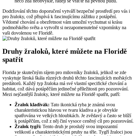
něco zdá neobvyklé, raději se vraťte na pevnou půdu.
Dodržování těchto doporučení vytváří bezpečné prostředí pro vás i
pro žraloky, což přispívá k fascinujícímu zážitku z potápění.
Vědomé chování a obezřetnost vám umožní vychutnat si krásu
podmořského světa a vytvořit si nezapomenutelné vzpomínky na
vaši dovolenou ve Floridě.
Druhy žraloků, které můžete na Floridě
spatřit
Florida je skutečným rájem pro milovníky žraloků, jelikož se zde
vyskytuje široká škála různých druhů těchto fascinujících mořských
predátorů. Každý typ žraloka má své vlastní specifické chování a
habitat, což dává potápěčům jedinečné příležitosti pro pozorování.
Mezi nejčastější žraloky, které můžete na Floridě spatřit, patří:
Žralok kladivák:
Tato ikonická ryba je známá svou
charakteristickou hlavou ve tvaru kladiva a je obvykle
spatřována ve velkých hloubkách. Je zvědavý a často se blíží
k potápěčům, což z něj činí vysoce ceněný cíl pro pozorování.
Žralok tygří:
Tento druh je proslulý svou impozantní
velikostí a charakteristickými pruhy na těle. Tygří žraloci jsou