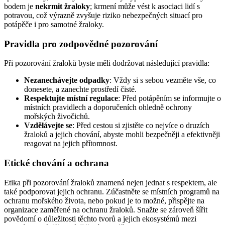
bodem je
nekrmit žraloky
; krmení může vést k asociaci lidí s
potravou, což výrazně zvyšuje riziko nebezpečných situací pro
potápěče i pro samotné žraloky.
Pravidla pro zodpovědné pozorování
Při pozorování žraloků byste měli dodržovat následující pravidla:
Nezanechávejte odpadky
: Vždy si s sebou vezměte vše, co
donesete, a zanechte prostředí čisté.
Respektujte místní regulace
: Před potápěním se informujte o
místních pravidlech a doporučeních ohledně ochrony
mořských živočichů.
Vzdělávejte se
: Před cestou si zjistěte co nejvíce o druzích
žraloků a jejich chování, abyste mohli bezpečněji a efektivněji
reagovat na jejich přítomnost.
Etické chování a ochrana
Etika při pozorování žraloků znamená nejen jednat s respektem, ale
také podporovat jejich ochranu. Zúčastněte se místních programů na
ochranu mořského života, nebo pokud je to možné, přispějte na
organizace zaměřené na ochranu žraloků. Snažte se zároveň šířit
povědomí o důležitosti těchto tvorů a jejich ekosystémů mezi