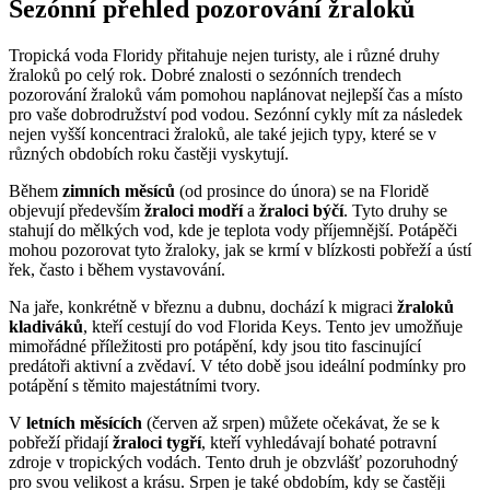
Sezónní přehled pozorování žraloků
Tropická voda Floridy přitahuje nejen turisty, ale i různé druhy
žraloků po celý rok. Dobré znalosti o sezónních trendech
pozorování žraloků vám pomohou naplánovat nejlepší čas a místo
pro vaše dobrodružství pod vodou. Sezónní cykly mít za následek
nejen vyšší koncentraci žraloků, ale také jejich typy, které se v
různých obdobích roku častěji vyskytují.
Během
zimních měsíců
(od prosince do února) se na Floridě
objevují především
žraloci modří
a
žraloci býčí
. Tyto druhy se
stahují do mělkých vod, kde je teplota vody příjemnější. Potápěči
mohou pozorovat tyto žraloky, jak se krmí v blízkosti pobřeží a ústí
řek, často i během vystavování.
Na jaře, konkrétně v březnu a dubnu, dochází k migraci
žraloků
kladiváků
, kteří cestují do vod Florida Keys. Tento jev umožňuje
mimořádné příležitosti pro potápění, kdy jsou tito fascinující
predátoři aktivní a zvědaví. V této době jsou ideální podmínky pro
potápění s těmito majestátními tvory.
V
letních měsících
(červen až srpen) můžete očekávat, že se k
pobřeží přidají
žraloci tygří
, kteří vyhledávají bohaté potravní
zdroje v tropických vodách. Tento druh je obzvlášť pozoruhodný
pro svou velikost a krásu. Srpen je také obdobím, kdy se častěji