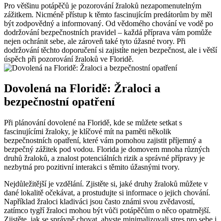
Pro většinu potápěčů je pozorování žraloků nezapomenutelným
zážitkem. Nicméně přístup k těmto fascinujícím predátorům by měl
být zodpovědný a informovaný. Od vědomého chování ve vodě po
dodržování bezpečnostních pravidel – každá příprava vám pomůže
nejen ochránit sebe, ale zároveň také tyto úžasné tvory. Při
dodržování těchto doporučení si zajistíte nejen bezpečnost, ale i větší
úspěch při pozorování žraloků ve Floridě.
Dovolená na Floridě: Žraloci a
bezpečnostní opatření
Při plánování dovolené na Floridě, kde se můžete setkat s
fascinujícími žraloky, je klíčové mít na paměti několik
bezpečnostních opatření, které vám pomohou zajistit příjemný a
bezpečný zážitek pod vodou. Florida je domovem mnoha různých
druhů žraloků, a znalost potenciálních rizik a správné přípravy je
nezbytná pro pozitivní interakci s těmito úžasnými tvory.
Nejdůležitější je vzdělání. Zjistěte si, jaké druhy žraloků můžete v
dané lokalitě očekávat, a prostudujte si informace o jejich chování.
Například žraloci kladiváci jsou často známi svou zvědavostí,
zatímco tygří žraloci mohou být vůči potápěčům o něco opatrnější.
Zjistěte, jak se správně chovat, abyste minimalizovali stres pro sebe i