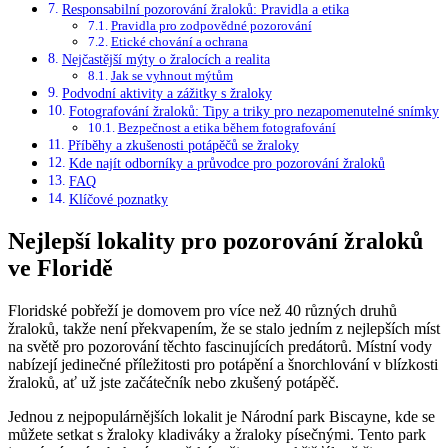
Responsabilní pozorování žraloků: Pravidla a etika
Pravidla pro zodpovědné pozorování
Etické chování a ochrana
Nejčastější mýty o žralocích a realita
Jak se vyhnout mýtům
Podvodní aktivity a zážitky s žraloky
Fotografování žraloků: Tipy a triky pro nezapomenutelné snímky
Bezpečnost a etika během fotografování
Příběhy a zkušenosti potápěčů se žraloky
Kde najít odborníky a průvodce pro pozorování žraloků
FAQ
Klíčové poznatky
Nejlepší lokality pro pozorování žraloků
ve Floridě
Floridské pobřeží je domovem pro více než 40 různých druhů
žraloků, takže není překvapením, že se stalo jedním z nejlepších míst
na světě pro pozorování těchto fascinujících predátorů. Místní vody
nabízejí jedinečné příležitosti pro potápění a šnorchlování v blízkosti
žraloků, ať už jste začátečník nebo zkušený potápěč.
Jednou z nejpopulárnějších lokalit je Národní park Biscayne, kde se
můžete setkat s žraloky kladiváky a žraloky písečnými. Tento park