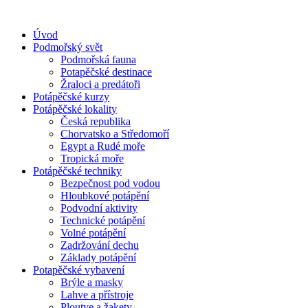
Přejít
k
Úvod
obsahu
Podmořský svět
Podmořská fauna
Potapěčské destinace
Žraloci a predátoři
Potápěčské kurzy
Potápěčské lokality
Česká republika
Chorvatsko a Středomoří
Egypt a Rudé moře
Tropická moře
Potápěčské techniky
Bezpečnost pod vodou
Hloubkové potápění
Podvodní aktivity
Technické potápění
Volné potápění
Zadržování dechu
Základy potápění
Potapěčské vybavení
Brýle a masky
Lahve a přístroje
Ploutve a žakety