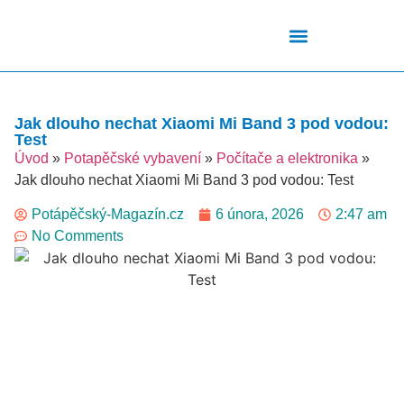
Podmořský Svět
Potápěčské Kurzy
Potápěčské Lokality
Potápěčské Techniky
Potapěčské Vybavení
Teplota Vody
Jak dlouho nechat Xiaomi Mi Band 3 pod vodou:
Test
Úvod
»
Potapěčské vybavení
»
Počítače a elektronika
»
Jak dlouho nechat Xiaomi Mi Band 3 pod vodou: Test
Potápěčský-Magazín.cz
6 února, 2026
2:47 am
No Comments