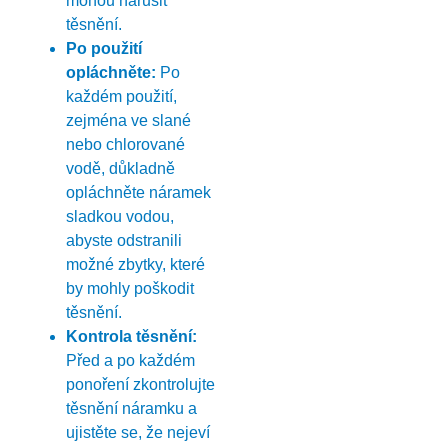
mohou narušit
těsnění.
Po použití
opláchněte:
Po
každém použití,
zejména ve slané
nebo chlorované
vodě, důkladně
opláchněte náramek
sladkou vodou,
abyste odstranili
možné zbytky, které
by mohly poškodit
těsnění.
Kontrola těsnění:
Před a po každém
ponoření zkontrolujte
těsnění náramku a
ujistěte se, že nejeví