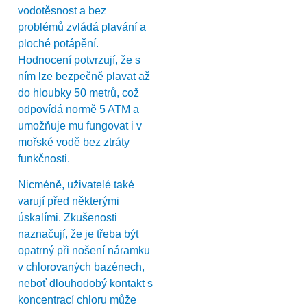
vodotěsnost a bez
problémů zvládá plavání a
ploché potápění.
Hodnocení potvrzují, že s
ním lze bezpečně plavat až
do hloubky 50 metrů, což
odpovídá normě 5 ATM a
umožňuje mu fungovat i v
mořské vodě bez ztráty
funkčnosti.
Nicméně, uživatelé také
varují před některými
úskalími. Zkušenosti
naznačují, že je třeba být
opatrný při nošení náramku
v chlorovaných bazénech,
neboť dlouhodobý kontakt s
koncentrací chloru může