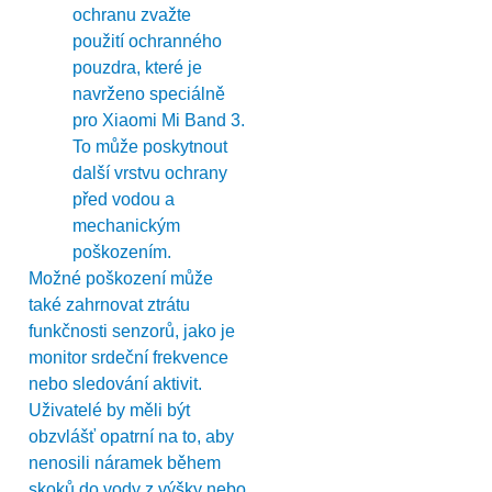
ochranu zvažte
použití ochranného
pouzdra, které je
navrženo speciálně
pro Xiaomi Mi Band 3.
To může poskytnout
další vrstvu ochrany
před vodou a
mechanickým
poškozením.
Možné poškození může
také zahrnovat ztrátu
funkčnosti senzorů, jako je
monitor srdeční frekvence
nebo sledování aktivit.
Uživatelé by měli být
obzvlášť opatrní na to, aby
nenosili náramek během
skoků do vody z výšky nebo