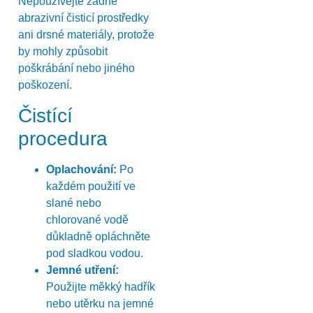
Nepoužívejte žádné
abrazivní čisticí prostředky
ani drsné materiály, protože
by mohly způsobit
poškrábání nebo jiného
poškození.
Čistící
procedura
Oplachování:
Po
každém použití ve
slané nebo
chlorované vodě
důkladně opláchněte
pod sladkou vodou.
Jemné utření:
Použijte měkký hadřík
nebo utěrku na jemné