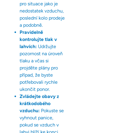
pro situace jako je
nedostatek vzduchu,
poslední kolo prodeje
a podobně.
Pravidelně
kontrolujte tlak v
lahvích:
Udržujte
pozornost na úroveň
tlaku a včas si
projděte plány pro
případ, že byste
potřebovali rychle
ukončit ponor.
Zvládejte obavy z
krátkodobého
vzduchu:
Pokuste se
vyhnout panice,
pokud se vzduch v
lahvi blíží ke konci.