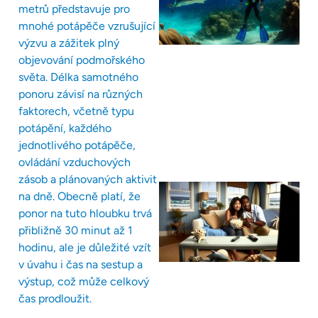
metrů představuje pro
mnohé potápěče vzrušující
výzvu a zážitek plný
objevování podmořského
světa. Délka samotného
ponoru závisí na různých
faktorech, včetně typu
potápění, každého
jednotlivého potápěče,
ovládání vzduchových
zásob a plánovaných aktivit
na dně. Obecně platí, že
ponor na tuto hloubku trvá
přibližně 30 minut až 1
hodinu, ale je důležité vzít
v úvahu i čas na sestup a
výstup, což může celkový
čas prodloužit.