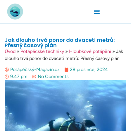
Podmořský Svět
Potápěčské Kurzy
Potápěčské Lokality
Potápěčské Techniky
Potapěčské Vybavení
Teplota Vody
Jak dlouho trvá ponor do dvaceti metrů:
Přesný časový plán
Úvod
»
Potápěčské techniky
»
Hloubkové potápění
»
Jak
dlouho trvá ponor do dvaceti metrů: Přesný časový plán
Potápěčský-Magazín.cz
28 prosince, 2024
9:47 pm
No Comments