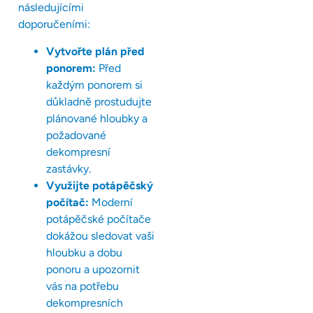
následujícími
doporučeními:
Vytvořte plán před
ponorem:
Před
každým ponorem si
důkladně prostudujte
plánované hloubky a
požadované
dekompresní
zastávky.
Využijte potápěčský
počítač:
Moderní
potápěčské počítače
dokážou sledovat vaši
hloubku a dobu
ponoru a upozornit
vás na potřebu
dekompresních