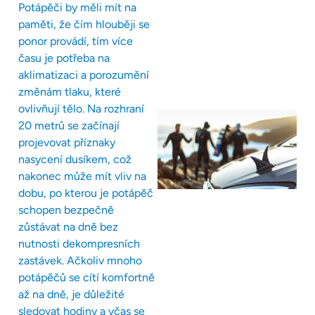
Potápěči by měli mít na
paměti, že čím hlouběji se
ponor provádí, tím více
času je potřeba na
aklimatizaci a porozumění
změnám tlaku, které
ovlivňují tělo. Na rozhraní
20 metrů se začínají
projevovat příznaky
nasycení dusíkem, což
nakonec může mít vliv na
dobu, po kterou je potápěč
schopen bezpečně
zůstávat na dně bez
nutnosti dekompresních
zastávek. Ačkoliv mnoho
potápěčů se cítí komfortně
až na dně, je důležité
sledovat hodiny a včas se