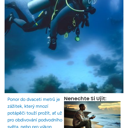
Nenechte Si Ujít:
Ponor do dvaceti metrů je
zážitek, který mnozí
potápěči touží prožít, ať už
pro obdivování podvodního
světa, nebo pro výkon