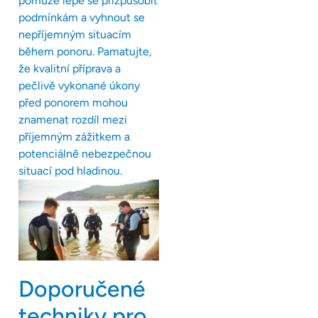
pomůže lépe se přizpůsobit
podmínkám a vyhnout se
nepříjemným situacím
během ponoru. Pamatujte,
že kvalitní příprava a
pečlivě vykonané úkony
před ponorem mohou
znamenat rozdíl mezi
příjemným zážitkem a
potenciálně nebezpečnou
situací pod hladinou.
Doporučené
techniky pro