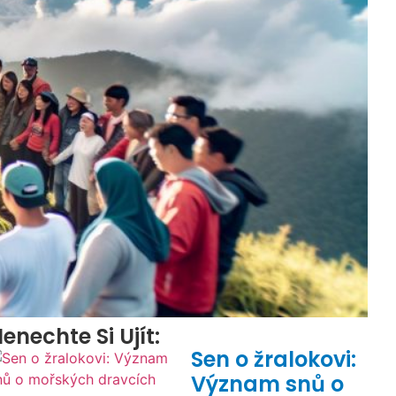
enechte Si Ujít:
Sen o žralokovi:
Význam snů o