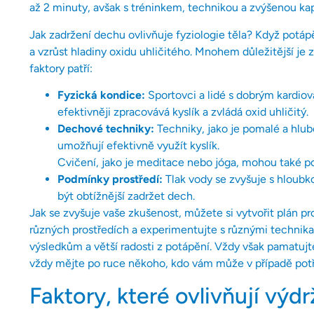
až 2 minuty, avšak s tréninkem, technikou a zvýšenou ka
Jak zadržení dechu ovlivňuje fyziologie těla? Když potáp
a vzrůst hladiny oxidu uhličitého. Mnohem důležitější je z
faktory patří:
Fyzická kondice:
Sportovci a lidé s dobrým kardiov
efektivněji zpracovává kyslík a zvládá oxid uhličitý.
Dechové techniky:
Techniky, jako je pomalé a hlub
umožňují efektivně využít kyslík.
Cvičení, jako je meditace nebo jóga, mohou také p
Podmínky prostředí:
Tlak vody se zvyšuje s hloubk
být obtížnější zadržet dech.
Jak se zvyšuje vaše zkušenost, můžete si vytvořit plán pr
různých prostředích a experimentujte s různými technika
výsledkům a větší radosti z potápění. Vždy však pamatuj
vždy mějte po ruce někoho, kdo vám může v případě pot
Faktory, které ovlivňují vý