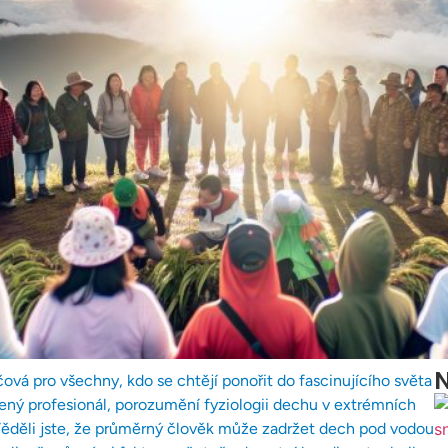
N
ová pro všechny, kdo se chtějí ponořit do fascinujícího světa
šený profesionál, porozumění fyziologii dechu v extrémních
Věděli jste, že průměrný člověk může zadržet dech pod vodou