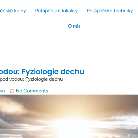
ěčské kurzy
Potápěčské lokality
Potápěčské techniky
O nás
odou: Fyziologie dechu
 pod vodou: Fyziologie dechu
pm
No Comments