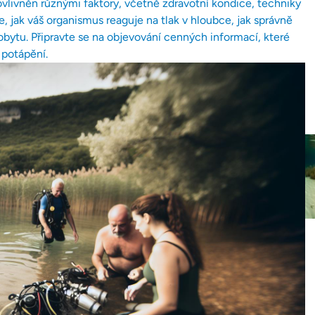
livněn různými faktory, včetně zdravotní kondice, techniky
 jak váš organismus reaguje na tlak v hloubce, jak správně
bytu. Připravte se na objevování cenných informací, které
potápění.