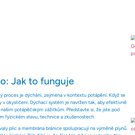
lo: Jak to funguje
itý proces je dýchání, zejména v kontextu potápění. Když se
 v okysličení. Dýchací systém je navržen tak, aby efektivně
 k našim potápěčským zážitkům. Představte si, že jste pod
em fyzickém stavu, technice a zkušenostech.
svaly plic a membrána bránice spolupracují na výměně plynů.