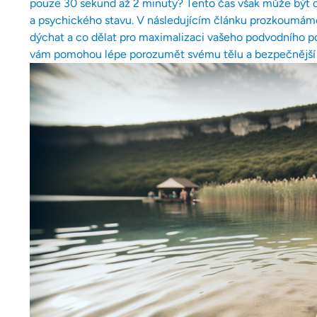
pouze 30 sekund až 2 minuty? Tento čas však může být ov
a psychického stavu. V následujícím článku prozkoumáme,
dýchat a co dělat pro maximalizaci vašeho podvodního po
vám pomohou lépe porozumět svému tělu a bezpečnější 