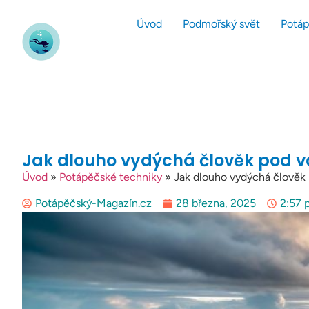
Úvod
Podmořský svět
Potáp
Jak dlouho vydýchá člověk pod v
Úvod
»
Potápěčské techniky
»
Jak dlouho vydýchá člověk
Potápěčský-Magazín.cz
28 března, 2025
2:57 