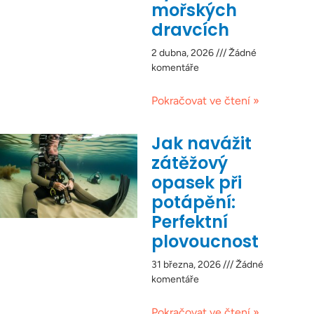
mořských
dravcích
2 dubna, 2026
Žádné
komentáře
Pokračovat ve čtení »
Jak navážit
zátěžový
opasek při
potápění:
Perfektní
plovoucnost
31 března, 2026
Žádné
komentáře
Pokračovat ve čtení »