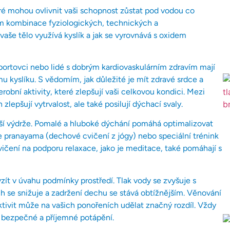
eré mohou ovlivnit vaši schopnost zůstat pod vodou co
em kombinace fyziologických, technických a
vaše tělo využívá kyslík a jak se vyrovnává s oxidem
portovci nebo lidé s dobrým kardiovaskulárním zdravím mají
mu kyslíku. S vědomím, jak důležité je mít zdravé srdce a
obní aktivity, které zlepšují vaši celkovou kondici. Mezi
zlepšují vytrvalost, ale také posilují dýchací svaly.
vaší výdrže. Pomalé a hluboké dýchání pomáhá optimalizovat
 je pranayama (dechové cvičení z jógy) nebo speciální trénink
ičení na podporu relaxace, jako je meditace, také pomáhají s
ít v úvahu podmínky prostředí. Tlak vody se zvyšuje s
h se snižuje a zadržení dechu se stává obtížnějším. Věnování
tivit může na vašich ponořeních udělat značný rozdíl. Vždy
ro bezpečné a příjemné potápění.