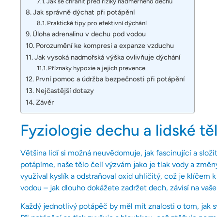
Jak se chránit před riziky nadměrného dechu
Jak správně dýchat při potápění
Praktické tipy pro efektivní dýchání
Úloha adrenalinu v dechu pod vodou
Porozumění ke kompresi a expanze vzduchu
Jak vysoká nadmořská výška ovlivňuje dýchání
Příznaky hypoxie a jejich prevence
První pomoc a údržba bezpečnosti při potápění
Nejčastější dotazy
Závěr
Fyziologie dechu a lidské tě
Většina lidí si možná neuvědomuje, jak fascinující a slož
potápíme, naše tělo čelí výzvám jako je tlak vody a změny
využíval kyslík a odstraňoval oxid uhličitý, což je klíčem
vodou – jak dlouho dokážete zadržet dech, závisí na vaš
Každý jednotlivý potápěč by měl mít znalosti o tom, jak 