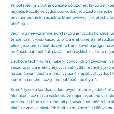
Při potápění je životně důležité porozumět faktorům, kt
nejdéle. Rozdíly ve výdrži pod vodou jsou často výsledk
environmentálních aspektů, které ovlivňují, jak efektivně 
uhličitým.
Jedním z nejvýznamnějších faktorů je fyzická kondice. S
tendenci mít vyšší kapacitu plic a efektivnější metabolis
plíce, je dobré zařadit do svého tréninkového programu aer
možnosti patří běhání, plavání nebo cyklistika, které nejen 
Dechové techniky hrají také klíčovou roli při zvyšování 
kapacitu plic a efektivněji využívat kyslík. Techniky jako
na zadržování dechu mohou výrazně zlepšit vaši výdrž. Cv
kontrolou dechu, což je pro potápěče nezbytné.
Kromě fyzické kondice a dechových technik je důležité vz
hloubkou, což má za následek, že objem vzduchu v plicíc
pozornosti těmto faktorům při plánování potápěčských ak
platí, že znalost vlastních limitů a možností je klíčová p