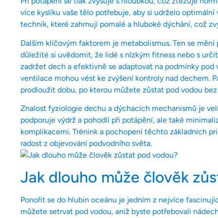
Při potápění se tlak zvyšuje s hloubkou, což ztěžuje normá
více kyslíku vaše tělo potřebuje, aby si udrželo optimáln
technik, které zahrnují pomalé a hluboké dýchání, což zvy
Dalším klíčovým faktorem je metabolismus. Ten se mění p
důležité si uvědomit, že lidé s nízkým fitness nebo s u
zadržet dech a efektivně se adaptovat na podmínky pod vo
ventilace mohou vést ke zvýšení kontroly nad dechem. 
prodloužit dobu, po kterou můžete zůstat pod vodou bez
Znalost fyziologie dechu a dýchacích mechanismů je vel
podporuje výdrž a pohodlí při potápění, ale také minimali
komplikacemi. Trénink a pochopení těchto základních pr
radost z objevování podvodního světa.
Jak dlouho může člověk zů
Ponořit se do hlubin oceánu je jedním z nejvíce fascinují
můžete setrvat pod vodou, aniž byste potřebovali nádec