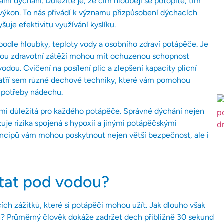
lní dýchání. Důležité je, že čím hlouběji se potopíte, tím
í výkon. To nás přivádí k významu přizpůsobení dýchacích
šuje efektivitu využívání kyslíku.
odle hloubky, teploty vody a osobního zdraví potápěče. Je
rčitou zdravotní zátěží mohou mít ochuzenou schopnost
dou. Cvičení na posílení plic a zlepšení kapacity plicní
Patří sem různé dechové techniky, které vám pomohou
 potřeby nádechu.
mi důležitá pro každého potápěče. Správné dýchání nejen
zuje rizika spojená s hypoxií a jinými potápěčskými
incipů vám mohou poskytnout nejen větší bezpečnost, ale i
stat pod vodou?
cích zážitků, které si potápěči mohou užít. Jak dlouho však
h? Průměrný člověk dokáže zadržet dech přibližně 30 sekund