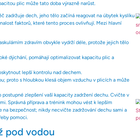
pacitou plic může tato doba výrazně narůst.
ěč zadržuje dech, jeho tělo začíná reagovat na úbytek kyslíku
nalost faktorů, které tento proces ovlivňují. Mezi hlavní
askulárním zdravím obvykle vydrží déle, protože jejich tělo
oké dýchání, pomáhají optimalizovat kapacitu plic a
oskytnout lepší kontrolu nad dechem.
ou; proto s hloubkou klesá objem vzduchu v plicích a může
o postupné zlepšení vaší kapacity zadržení dechu. Cvičte v
mi. Správná příprava a trénink mohou vést k lepším
te na bezpečnost; nikdy necvičte zadržování dechu sami a
řeby pomoci.
drž pod vodou