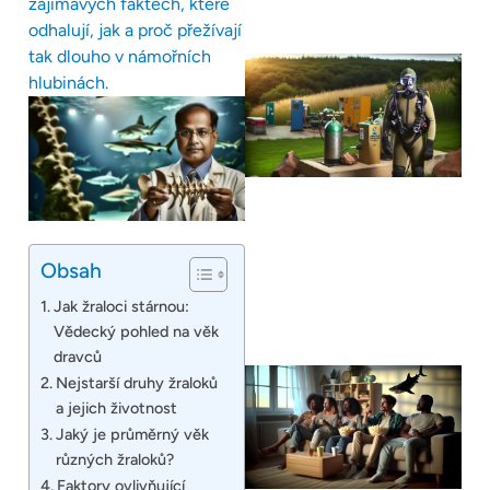
zajímavých faktech, které
odhalují, jak a proč přežívají
tak dlouho v námořních
hlubinách.
Obsah
Jak žraloci stárnou:
Vědecký pohled na věk
dravců
Nejstarší druhy žraloků
a jejich životnost
Jaký je průměrný věk
různých žraloků?
Faktory ovlivňující