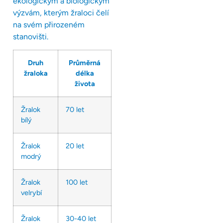
ekologickým a biologickým
výzvám, kterým žraloci čelí
na svém přirozeném
stanovišti.
Druh
Průměrná
žraloka
délka
života
Žralok
70 let
bílý
Žralok
20 let
modrý
Žralok
100 let
velrybí
Žralok
30-40 let