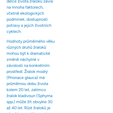
délce života žraloků závisí
na mnoha faktorech,
včetně ekologických
podmínek, dostupnosti
potravy a jejich životních
cyklech.
Hodnoty průměrného věku
různých druhů žraloků
mohou být k dramatické
změně náchylné v
závislosti na konkrétním
prostředí. Žralok modrý
(Prionace glauca) má
průměrnou dobu života
kolem 20 let, zatímco
žralok kladivoun (Sphyrna
spp.) může žít obvykle 30
až 40 let. Růst žraloků je