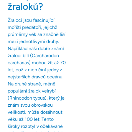
žraloků?
Žraloci jsou fascinující
mořští predátoři, jejichž
průměrný věk se značně liší
mezi jednotlivými druhy.
Například naši dobře známí
žraloci bílí (Carcharodon
carcharias) mohou žít až 70
let, což z nich činí jedny z
nejstarších dravců oceánu.
Na druhé straně, méně
populární žralok velrybí
(Rhincodon typus), který je
znám svou obrovskou
velikostí, může dosáhnout
věku až 100 let. Tento
široký rozptyl v očekávané