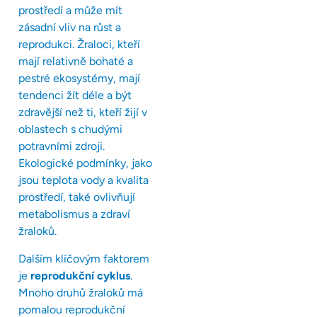
prostředí a může mít
zásadní vliv na růst a
reprodukci. Žraloci, kteří
mají relativně bohaté a
pestré ekosystémy, mají
tendenci žít déle a být
zdravější než ti, kteří žijí v
oblastech s chudými
potravními zdroji.
Ekologické podmínky, jako
jsou teplota vody a kvalita
prostředí, také ovlivňují
metabolismus a zdraví
žraloků.
Dalším klíčovým faktorem
je
reprodukční cyklus
.
Mnoho druhů žraloků má
pomalou reprodukční