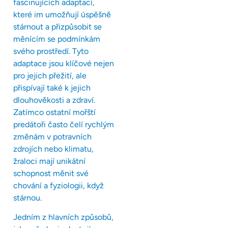
fascinujících adaptací,
které im umožňují úspěšně
stárnout a přizpůsobit se
měnícím se podmínkám
svého prostředí. Tyto
adaptace jsou klíčové nejen
pro jejich přežití, ale
přispívají také k jejich
dlouhověkosti a zdraví.
Zatímco ostatní mořští
predátoři často čelí rychlým
změnám v potravních
zdrojích nebo klimatu,
žraloci mají unikátní
schopnost měnit své
chování a fyziologii, když
stárnou.
Jedním z hlavních způsobů,