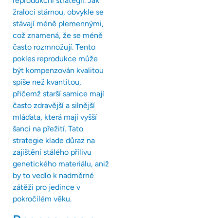
reprodukční strategii. Jak
žraloci stárnou, obvykle se
stávají méně plemennými,
což znamená, že se méně
často rozmnožují. Tento
pokles reprodukce může
být kompenzován kvalitou
spíše než kvantitou,
přičemž starší samice mají
často zdravější a silnější
mláďata, která mají vyšší
šanci na přežití. Tato
strategie klade důraz na
zajištění stálého přílivu
genetického materiálu, aniž
by to vedlo k nadměrné
zátěži pro jedince v
pokročilém věku.