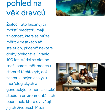
pohled na
věk dravců
Žraloci, tito fascinující
mořští predátoři, mají
životnost, která se může
měřit v desítkách až
staletích, přičemž některé
druhy překonávají hranici
100 let. Vědci se dlouho
snaží porozumět procesu
stárnutí těchto ryb, což
zahrnuje nejen analýzu
morfologických a
genetických změn, ale také
studium environmentálních
podmínek, které ovlivňují
jejich životnost. Mezi