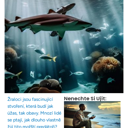
Nenechte Si Ujít:
Žraloci jsou fascinující
stvoření, která budí jak
úžas, tak obavy. Mnozí lidé
se ptají, jak dlouho vlastně
žijí tito mořští predátoři?