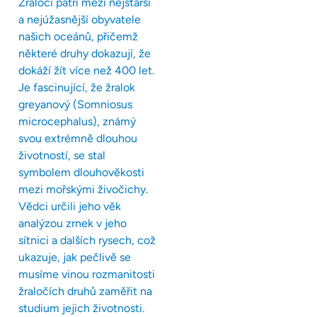
Žraloci patří mezi nejstarší
a nejúžasnější obyvatele
našich oceánů, přičemž
některé druhy dokazují, že
dokáží žít více než 400 let.
Je fascinující, že žralok
greyanový (Somniosus
microcephalus), známý
svou extrémně dlouhou
životností, se stal
symbolem dlouhověkosti
mezi mořskými živočichy.
Vědci určili jeho věk
analýzou zrnek v jeho
sítnici a dalších rysech, což
ukazuje, jak pečlivě se
musíme vinou rozmanitosti
žraločích druhů zaměřit na
studium jejich životnosti.