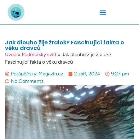
Podmořský Svět
Potápěčské Kurzy
Potápěčské Lokality
Potápěčské Techniky
Potapěčské Vybavení
Teplota Vody
Jak dlouho žije žralok? Fascinující fakta o
věku dravců
Úvod
»
Podmořský svět
»
Jak dlouho žije žralok?
Fascinující fakta o věku dravců
Potápěčský-Magazín.cz
2 září, 2024
9:27 pm
No Comments