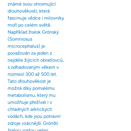
známé svou ohromující
dlouhověkostí, která
fascinuje vědce i milovníky
moří po celém světě.
Například žralok Grónský
(Somniosus
microcephalus) je
považován za jeden z
nejdéle žijících obratlovců,
s odhadovaným věkem v
rozmezí 300 až 500 let.
Tato dlouhověkost je
možná díky pomalému
metabolismu, který mu
umožňuje přežívat i v
chladných arktických
vodách, kde jsou potravní
zdroje vzácnější. Grónští
žraloci rostou velmi