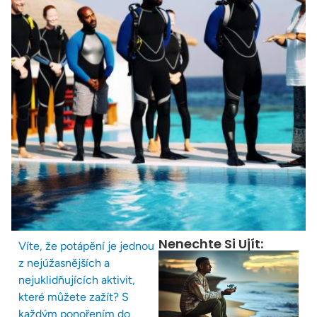
Nenechte Si Ujít:
Víte, že potápění je jednou
z nejúžasnějších a
nejuklidňujících aktivit,
které můžete zažít? S
každým ponořením do