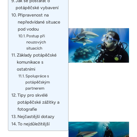
Jak se postarat o
potápěčské vybavení
Připravenost na
nepředvídané situace
pod vodou
Postup při
nouzových
situacích
Základy potápěčské
komunikace s
ostatními
Spolupráce s
potápěčským
partnerem
Tipy pro skvélé
potápěčské zážitky a
fotografie
Nejčastější dotazy
To nejdůležitější