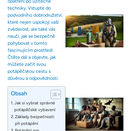
opatření po užitečné
techniky. Vstupte do
podvodního dobrodružství,
které nejen uspokojí vaši
zvědavost, ale také vás
naučí, jak se bezpečně
pohybovat v tomto
fascinujícím prostředí.
Čtěte dál a objevte, jak
můžete začít svou
potápěčskou cestu s
důvěrou a odpovědností.
Obsah
Jak si vybrat správné
potápěčské vybavení
Základy bezpečnosti
při potápění
Potápění pro