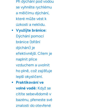
Při dýchání pod vodou
se vyhněte rychlému
a mělčímu dýchání,
které může vést k
úzkosti a neklidu.
Využijte bránice:
Dýchání pomocí
bránice (břišní
dýchání) je
efektivnější. Cílem je
naplnit plíce
vzduchem a uvolnit
ho plně, což zajišťuje
lepší okysličení.
Praktikování ve
volné vodě:
Když se
cítíte sebevědomě v
bazénu, přeneste své
znalosti do otevřené