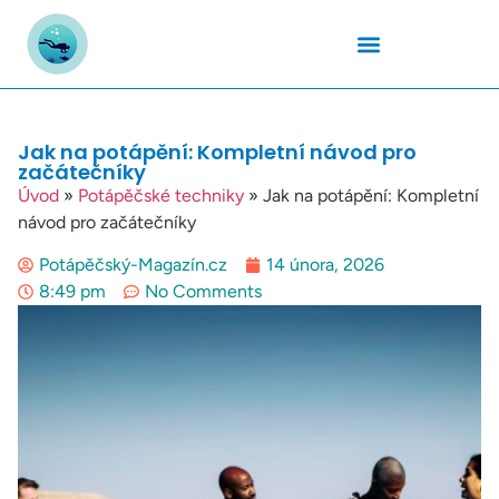
Podmořský Svět
Potápěčské Kurzy
Potápěčské Lokality
Potápěčské Techniky
Potapěčské Vybavení
Teplota Vody
Jak na potápění: Kompletní návod pro
začátečníky
Úvod
»
Potápěčské techniky
»
Jak na potápění: Kompletní
návod pro začátečníky
Potápěčský-Magazín.cz
14 února, 2026
8:49 pm
No Comments