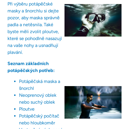
Při výběru potápěčské
masky a šnorchlu si dejte
pozor, aby maska správně
padla a netěsnila. Také
byste měli zvolit ploutve,
které se pohodlně nasazují
na vaše nohy a usnadňují
plavání.
Seznam základních
potápěčských potřeb:
Potápěčská maska a
šnorchl
Neoprenový oblek
nebo suchý oblek
Ploutve
Potápěčský počítač
nebo hloubkoměr