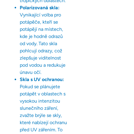
tropických oblastech.
Polarizovaná skla:
Vynikající volba pro
potápěče, kteří se
potápějí na místech,
kde je hodně odrazů
od vody. Tato skla
pohlcují odrazy, což
zlepšuje viditelnost
pod vodou a redukuje
únavu očí.
Skla s UV ochranou:
Pokud se plánujete
potápět v oblastech s
vysokou intenzitou
slunečního záření,
zvažte brýle se skly,
které nabízejí ochranu
před UV zářením. To