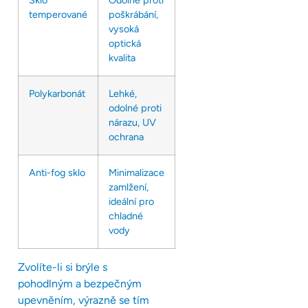
Sklo
Odolné proti
temperované
poškrábání,
vysoká
optická
kvalita
Polykarbonát
Lehké,
odolné proti
nárazu, UV
ochrana
Anti-fog sklo
Minimalizace
zamlžení,
ideální pro
chladné
vody
Zvolíte-li si brýle s
pohodlným a bezpečným
upevněním, výrazně se tím