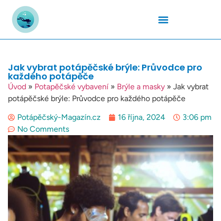
Podmořský Svět
Potápěčské Kurzy
Potápěčské Lokality
Potápěčské Techniky
Potapěčské Vybavení
Teplota Vody
Jak vybrat potápěčské brýle: Průvodce pro
každého potápěče
Úvod
»
Potapěčské vybavení
»
Brýle a masky
»
Jak vybrat
potápěčské brýle: Průvodce pro každého potápěče
Potápěčský-Magazín.cz
16 října, 2024
3:06 pm
No Comments