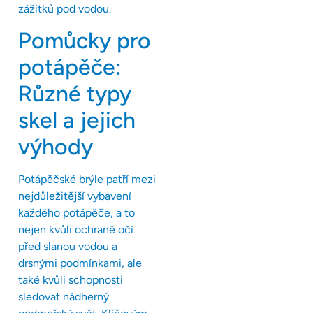
zážitků pod vodou.
Pomůcky pro
potápěče:
Různé typy
skel a jejich
výhody
Potápěčské brýle patří mezi
nejdůležitější vybavení
každého potápěče, a to
nejen kvůli ochraně očí
před slanou vodou a
drsnými podmínkami, ale
také kvůli schopnosti
sledovat nádherný