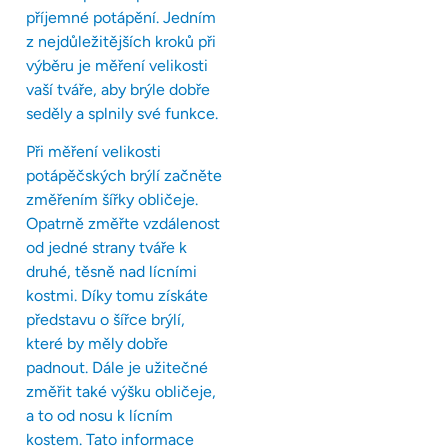
příjemné potápění. Jedním
z nejdůležitějších kroků při
výběru je měření velikosti
vaší tváře, aby brýle dobře
seděly a splnily své funkce.
Při měření velikosti
potápěčských brýlí začněte
změřením šířky obličeje.
Opatrně změřte vzdálenost
od jedné strany tváře k
druhé, těsně nad lícními
kostmi. Díky tomu získáte
představu o šířce brýlí,
které by měly dobře
padnout. Dále je užitečné
změřit také výšku obličeje,
a to od nosu k lícním
kostem. Tato informace