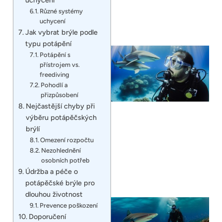
Různé systémy
uchycení
Jak vybrat brýle podle
typu potápění
Potápění s
přístrojem vs.
freediving
Pohodlí a
přizpůsobení
Nejčastější chyby při
výběru potápěčských
brýlí
Omezení rozpočtu
Nezohlednění
osobních potřeb
Údržba a péče o
potápěčské brýle pro
dlouhou životnost
Prevence poškození
Doporučení