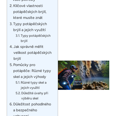
Klíčové vlastnosti
potápěčských brýlí,
které musíte znát
Typy potápěčských
brýlí a jejich využití
Typy potápěčských
brýlí
Jak správně měřit
velikost potápěčských
brýlí
Pomůcky pro
potápěče: Různé typy
skel a jejich výhody
Různé typy skel a
jejich využití
Důležité úvahy při
výběru skel
Důležitost pohodlného
a bezpečného
uchycení