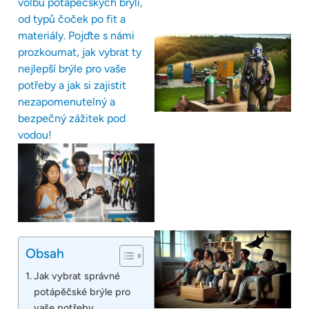
volbu potápěčských brýlí,
od typů čoček po fit a
materiály. Pojďte s námi
prozkoumat, jak vybrat ty
nejlepší brýle pro vaše
potřeby a jak si zajistit
nezapomenutelný a
bezpečný zážitek pod
vodou!
Obsah
Jak vybrat správné
potápěčské brýle pro
vaše potřeby