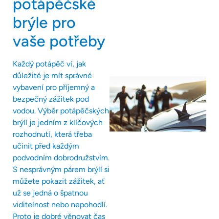
potápěčské
brýle pro
vaše potřeby
Každý potápěč ví, jak
důležité je mít správné
vybavení pro příjemný a
bezpečný zážitek pod
vodou. Výběr potápěčských
brýlí je jedním z klíčových
rozhodnutí, která třeba
učinit před každým
podvodním dobrodružstvím.
S nesprávným párem brýlí si
můžete pokazit zážitek, ať
už se jedná o špatnou
viditelnost nebo nepohodlí.
Proto je dobré věnovat čas