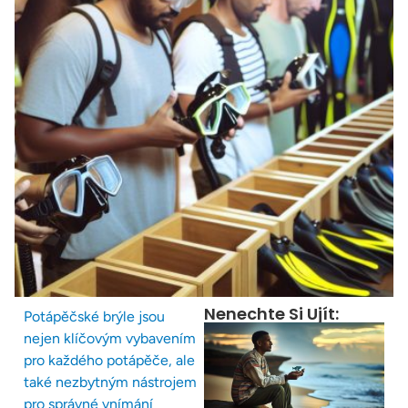
Nenechte Si Ujít:
Potápěčské brýle jsou
nejen klíčovým vybavením
pro každého potápěče, ale
také nezbytným nástrojem
pro správné vnímání