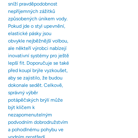
sníží pravděpodobnost
nepříjemných zážitků
způsobených únikem vody.
Pokud jde o styl upevnění,
elastické pásky jsou
obvykle nejběžnější volbou,
ale někteří výrobci nabízejí
inovativní systémy pro ještě
lepší fit. Doporučuje se také
před koupí brýle vyzkoušet,
aby se zajistilo, že budou
dokonale sedět. Celkově,
správný výběr
potápěčských brýlí může
být klíčem k
nezapomenutelným
podvodním dobrodružstvím
a pohodlnému pohybu ve
vodním prostředí.