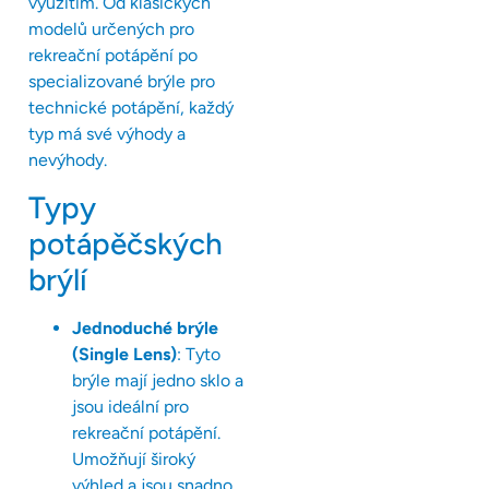
využitím. Od klasických
modelů určených pro
rekreační potápění po
specializované brýle pro
technické potápění, každý
typ má své výhody a
nevýhody.
Typy
potápěčských
brýlí
Jednoduché brýle
(Single Lens)
: Tyto
brýle mají jedno sklo a
jsou ideální pro
rekreační potápění.
Umožňují široký
výhled a jsou snadno