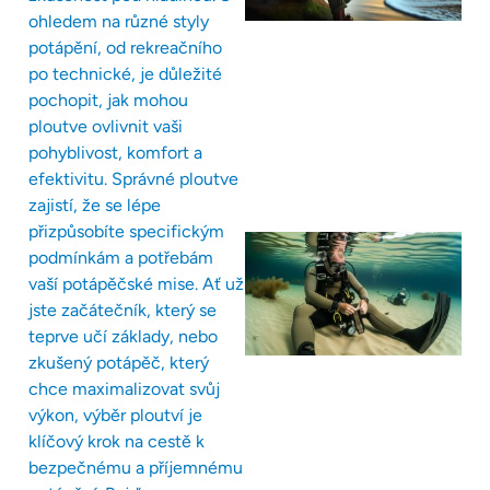
ohledem na různé styly
potápění, od rekreačního
po technické, je důležité
pochopit, jak mohou
ploutve ovlivnit vaši
pohyblivost, komfort a
efektivitu. Správné ploutve
zajistí, že se lépe
přizpůsobíte specifickým
podmínkám a potřebám
vaší potápěčské mise. Ať už
jste začátečník, který se
teprve učí základy, nebo
zkušený potápěč, který
chce maximalizovat svůj
výkon, výběr ploutví je
klíčový krok na cestě k
bezpečnému a příjemnému