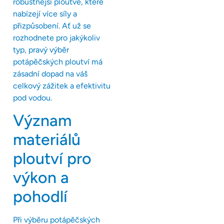
robustnější ploutve, které
nabízejí více síly a
přizpůsobení. Ať už se
rozhodnete pro jakýkoliv
typ, pravý výběr
potápěčských ploutví má
zásadní dopad na váš
celkový zážitek a efektivitu
pod vodou.
Význam
materiálů
ploutví pro
výkon a
pohodlí
Při výběru potápěčských