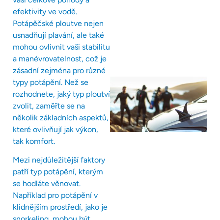
efektivity ve vodě.
Potápěčské ploutve nejen
usnadňují plavání, ale také
mohou ovlivnit vaši stabilitu
a manévrovatelnost, což je
zásadní zejména pro různé
typy potápění. Než se
rozhodnete, jaký typ ploutví
zvolit, zaměřte se na
několik základních aspektů,
které ovlivňují jak výkon,
tak komfort.
Mezi nejdůležitější faktory
patří typ potápění, kterým
se hodláte věnovat.
Například pro potápění v
klidnějším prostředí, jako je
snorkeling, mohou být