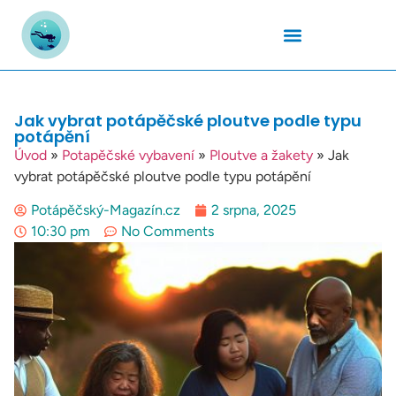
Podmořský Svět
Potápěčské Kurzy
Potápěčské Lokality
Potápěčské Techniky
Potapěčské Vybavení
Teplota Vody
Jak vybrat potápěčské ploutve podle typu
potápění
Úvod
»
Potapěčské vybavení
»
Ploutve a žakety
»
Jak
vybrat potápěčské ploutve podle typu potápění
Potápěčský-Magazín.cz
2 srpna, 2025
10:30 pm
No Comments