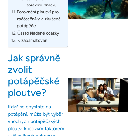
správnou značku
Porovnání ploutví pro
začátečníky a zkušené
potápěče
Často kladené otázky
K zapamatování
Jak správně
zvolit
potápěčské
ploutve?
Když se chystáte na
potápění, může být výběr
vhodných potápěčských
ploutví klíčovým faktorem
vaší celkové pohody a