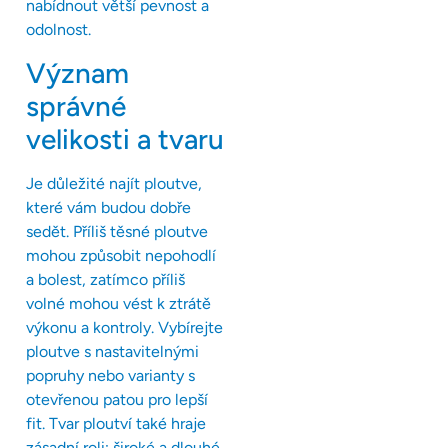
nabídnout větší pevnost a
odolnost.
Význam
správné
velikosti a tvaru
Je důležité najít ploutve,
které vám budou dobře
sedět. Příliš těsné ploutve
mohou způsobit nepohodlí
a bolest, zatímco příliš
volné mohou vést k ztrátě
výkonu a kontroly. Vybírejte
ploutve s nastavitelnými
popruhy nebo varianty s
otevřenou patou pro lepší
fit. Tvar ploutví také hraje
zásadní roli; široké a dlouhé