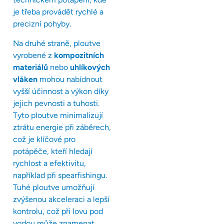
je třeba provádět rychlé a
precizní pohyby.
Na druhé straně, ploutve
vyrobené z
kompozitních
materiálů
nebo
uhlíkových
vláken
mohou nabídnout
vyšší účinnost a výkon díky
jejich pevnosti a tuhosti.
Tyto ploutve minimalizují
ztrátu energie při záběrech,
což je klíčové pro
potápěče, kteří hledají
rychlost a efektivitu,
například při spearfishingu.
Tuhé ploutve umožňují
zvýšenou akceleraci a lepší
kontrolu, což při lovu pod
vodou může znamenat