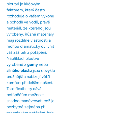
ploutví je klíčovým
faktorem, který často
rozhoduje o vašem výkonu
a pohodlí ve vodě, právě
materiál, ze kterého jsou
vyrobeny. Různé materiály
mají rozdílné vlastnosti a
mohou dramaticky ovlivnit
váš zážitek z potápění.
Například, ploutve
vyrobené z
gumy
nebo
silného plastu
jsou obvykle
pružnější a nabízejí větší
komfort při delším nošení.
Tato flexibility dává
potápěčům možnost
snadno manévrovat, což je
nezbytné zejména při
technickém potápění, kde