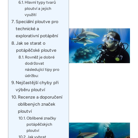
Hlavní typy tvarů
ploutví a jejich
využití
Speciální ploutve pro
technické a
explorativní potápění
Jak se starat o
potápěčské ploutve
Rovněž je dobré
dodržovat
následující tipy pro
údržbu:
Nejčastější chyby při
výběru ploutví
Recenze a doporučení
oblíbených značek
ploutví
Oblíbené značky
potápěčských
ploutví
Jak vybrat