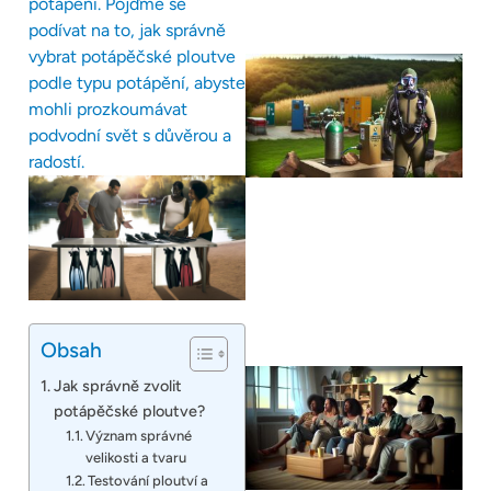
potápění. Pojďme se
podívat na to, jak správně
vybrat potápěčské ploutve
podle typu potápění, abyste
mohli prozkoumávat
podvodní svět s důvěrou a
radostí.
Obsah
Jak správně zvolit
potápěčské ploutve?
Význam správné
velikosti a tvaru
Testování ploutví a