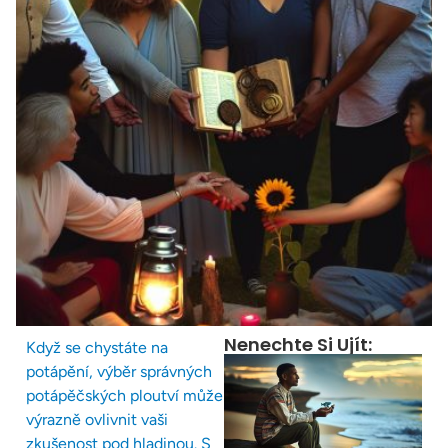
Nenechte Si Ujít:
Když se chystáte na
potápění, výběr správných
potápěčských ploutví může
výrazně ovlivnit vaši
zkušenost pod hladinou. S