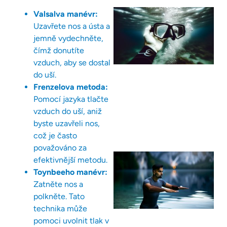
Valsalva manévr:
Uzavřete nos a ústa a
jemně vydechněte,
čímž donutíte
vzduch, aby se dostal
do uší.
Frenzelova metoda:
Pomocí jazyka tlačte
vzduch do uší, aniž
byste uzavřeli nos,
což je často
považováno za
efektivnější metodu.
Toynbeeho manévr:
Zatněte nos a
polkněte. Tato
technika může
pomoci uvolnit tlak v