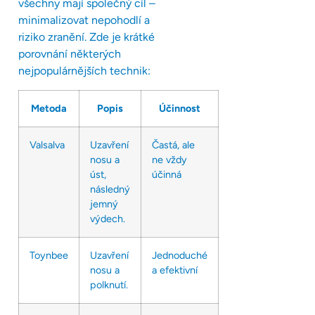
všechny mají společný cíl –
minimalizovat nepohodlí a
riziko zranění. Zde je krátké
porovnání některých
nejpopulárnějších technik:
Metoda
Popis
Účinnost
Valsalva
Uzavření
Častá, ale
nosu a
ne vždy
úst,
účinná
následný
jemný
výdech.
Toynbee
Uzavření
Jednoduché
nosu a
a efektivní
polknutí.