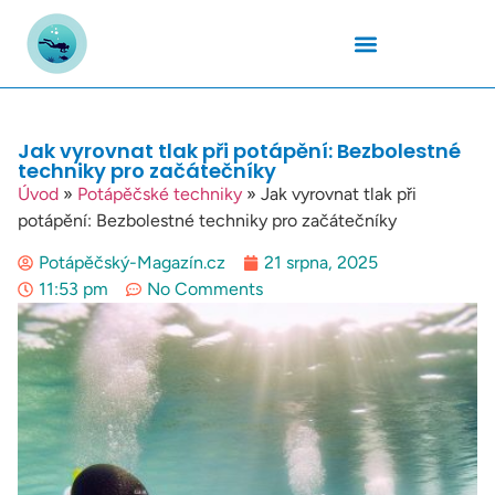
Podmořský Svět
Potápěčské Kurzy
Potápěčské Lokality
Potápěčské Techniky
Potapěčské Vybavení
Teplota Vody
Jak vyrovnat tlak při potápění: Bezbolestné
techniky pro začátečníky
Úvod
»
Potápěčské techniky
»
Jak vyrovnat tlak při
potápění: Bezbolestné techniky pro začátečníky
Potápěčský-Magazín.cz
21 srpna, 2025
11:53 pm
No Comments