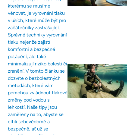
kterému se musíme
věnovat, je vyrovnání tlaku
v uších, které může být pro
začátečníky zastrašující.
Správné techniky vyrovnání
tlaku nejenže zajistí
komfortní a bezpečné
potápění, ale také
minimalizují riziko bolesti či
zranění. V tomto článku se
dozvíte o bezbolestných
metodách, které vám
pomohou zvládnout tlakové
změny pod vodou s
lehkostí. Naše tipy jsou
zaměřeny na to, abyste se
cítili sebevědomě a
bezpečně, ať už se