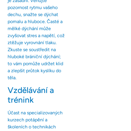
je zásadní. Věnujte
pozornost rytmu vašeho
dechu, snažte se dýchat
pomalu a hluboce. Časté a
mělké dýchání může
zvyšovat stres a napětí, což
ztěžuje vyrovnání tlaku.
Zkuste se soustředit na
hluboké brániční dýchání;
to vám pomůže udržet klid
a zlepšit průtok kyslíku do
těla.
Vzdělávání a
trénink
Účast na specializovaných
kurzech potápění a
školeních o technikách