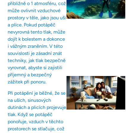
přibližně o 1 atmosféru, což
může ovlivnit vzduchové
prostory v těle, jako jsou uši
a plíce. Pokud potápěč
nevyrovná tento tlak, může
dojít k bolestem a dokonce
i vážným zraněním. V této
souvislosti je zásadní znát
techniky, jak tlak bezpečně
vyrovnat, abyste si zajistili
příjemný a bezpečný
zážitek při ponoru.
Při potápění je běžné, že se
na uších, sinusových
dutinách a plicích projevuje
tlak. Když se potápěč
ponořuje, vzduch v těchto
prostorech se stlačuje, což