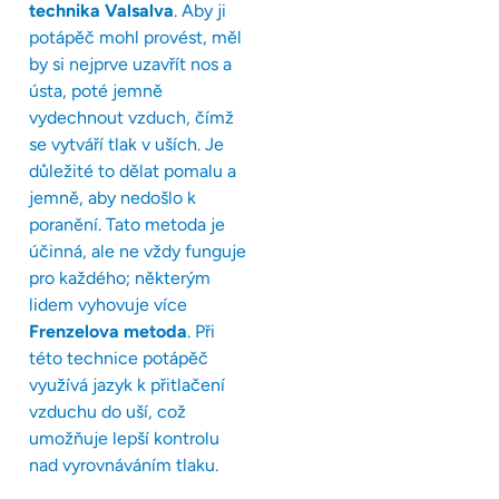
technika Valsalva
. Aby ji
potápěč mohl provést, měl
by si nejprve uzavřít nos a
ústa, poté jemně
vydechnout vzduch, čímž
se vytváří tlak v uších. Je
důležité to dělat pomalu a
jemně, aby nedošlo k
poranění. Tato metoda je
účinná, ale ne vždy funguje
pro každého; některým
lidem vyhovuje více
Frenzelova metoda
. Při
této technice potápěč
využívá jazyk k přitlačení
vzduchu do uší, což
umožňuje lepší kontrolu
nad vyrovnáváním tlaku.