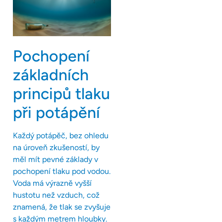
Pochopení
základních
principů tlaku
při potápění
Každý potápěč, bez ohledu
na úroveň zkušeností, by
měl mít pevné základy v
pochopení tlaku pod vodou.
Voda má výrazně vyšší
hustotu než vzduch, což
znamená, že tlak se zvyšuje
s každým metrem hloubky.