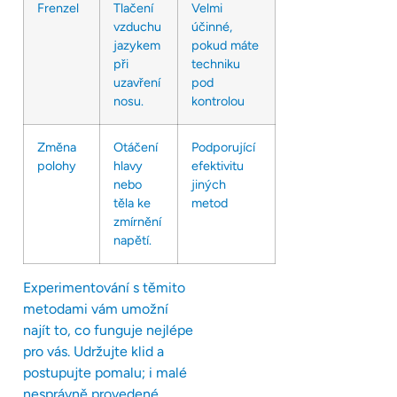
Frenzel
Tlačení
Velmi
vzduchu
účinné,
jazykem
pokud máte
při
techniku
uzavření
pod
nosu.
kontrolou
Změna
Otáčení
Podporující
polohy
hlavy
efektivitu
nebo
jiných
těla ke
metod
zmírnění
napětí.
Experimentování s těmito
metodami vám umožní
najít to, co funguje nejlépe
pro vás. Udržujte klid a
postupujte pomalu; i malé
nesprávně provedené