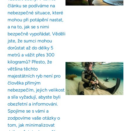
článku se podíváme na
nebezpečné situace, které
mohou při potápění nastat,
a na to, jak se s nimi
bezpečně vypořádat. Věděli
jste, že sumci mohou
dorůstat až do délky 5
metrů a vážit přes 300
kilogramů? Přesto, že
většina těchto
majestátních ryb není pro
člověka přímým
nebezpečím, jejich velikost
a síla vyžadují, abyste byli
obezřetní a informováni.
Spojíme se s vámi a
zodpovíme vaše otázky o
tom, jak minimalizovat