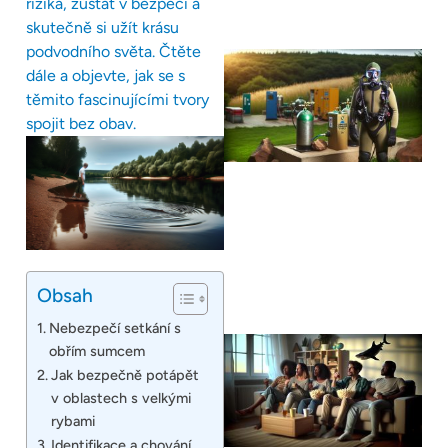
rizika, zůstat v bezpečí a
skutečně si užít krásu
podvodního světa. Čtěte
dále a objevte, jak se s
těmito fascinujícími tvory
spojit bez obav.
Obsah
Nebezpečí setkání s
obřím sumcem
Jak bezpečně potápět
v oblastech s velkými
rybami
Identifikace a chování