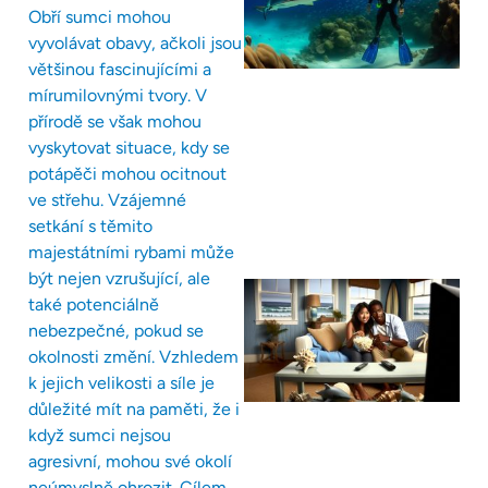
Obří sumci mohou
vyvolávat obavy, ačkoli jsou
většinou fascinujícími a
mírumilovnými tvory. V
přírodě se však mohou
vyskytovat situace, kdy se
potápěči mohou ocitnout
ve střehu. Vzájemné
setkání s těmito
majestátními rybami může
být nejen vzrušující, ale
také potenciálně
nebezpečné, pokud se
okolnosti změní. Vzhledem
k jejich velikosti a síle je
důležité mít na paměti, že i
když sumci nejsou
agresivní, mohou své okolí
neúmyslně ohrozit. Cílem