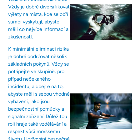
Vždy je dobré diversifikovat
výlety na místa, kde se obří
sumci vyskytují, abyste
měli co nejvíce informací a
zkušeností.
K minimální eliminaci rizika
je dobré dodržovat několik
základních pokynů. Vždy se
potápějte ve skupině, pro
případ nečekaného
incidentu, a dbejte na to,
abyste měli s sebou vhodné
vybavení, jako jsou
bezpečnostní pomůcky a
signální zařízení. Důležitou
roli hraje také vzdělávání a
respekt vůči mořskému
životu. Udržování bezpečné