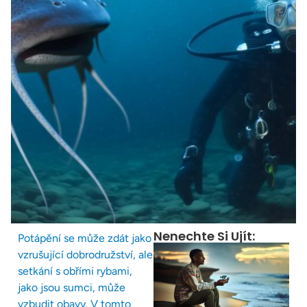
Nenechte Si Ujít:
Potápění se může zdát jako
vzrušující dobrodružství, ale
setkání s obřími rybami,
jako jsou sumci, může
vzbudit obavy. V tomto