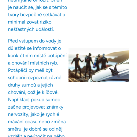
je naučit se, jak se s těmito
tvory bezpečně setkávat a
minimalizovat riziko
nešťastných událostí.
Před vstupem do vody je
důležité se informovat o
konkrétním místě potápění
a chování místních ryb.
Potápěči by měli být
schopni rozpoznat různé
druhy sumců a jejich
chování, což je klíčové.
Například, pokud sumec
začne projevovat známky
nervozity, jako je rychlé
mávání ocasu nebo změna
směru, je dobré se od něj
vzdálit a neútočit na něho.