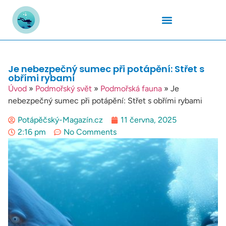
Podmořský Svět
Potápěčské Kurzy
Potápěčské Lokality
Potápěčské Techniky
Potapěčské Vybavení
Teplota Vody
Je nebezpečný sumec při potápění: Střet s
obřími rybami
Úvod
»
Podmořský svět
»
Podmořská fauna
»
Je
nebezpečný sumec při potápění: Střet s obřími rybami
Potápěčský-Magazín.cz
11 června, 2025
2:16 pm
No Comments