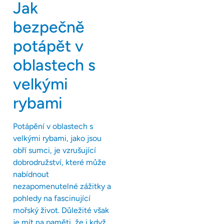
Jak
bezpečně
potápět v
oblastech s
velkými
rybami
Potápění v oblastech s
velkými rybami, jako jsou
obří sumci, je vzrušující
dobrodružství, které může
nabídnout
nezapomenutelné zážitky a
pohledy na fascinující
mořský život. Důležité však
je mít na paměti, že i když