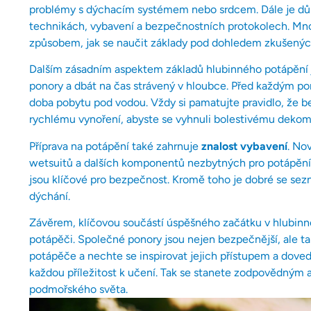
problémy s dýchacím systémem nebo srdcem. Dále je důlež
technikách, vybavení a bezpečnostních protokolech. Mnoho
způsobem, jak se naučit základy pod dohledem zkušených
Dalším zásadním aspektem základů hlubinného potápění
ponory a dbát na čas strávený v hloubce. Před každým pono
doba pobytu pod vodou. Vždy si pamatujte pravidlo, že b
rychlému vynoření, abyste se vyhnuli bolestivému dek
Příprava na potápění také zahrnuje
znalost vybavení
. No
wetsuitů a dalších komponentů nezbytných pro potápění 
jsou klíčové pro bezpečnost. Kromě toho je dobré se sez
dýchání.
Závěrem, klíčovou součástí úspěšného začátku v hlubin
potápěči. Společné ponory jsou nejen bezpečnější, ale tak
potápěče a nechte se inspirovat jejich přístupem a dov
každou příležitost k učení. Tak se stanete zodpovědným 
podmořského světa.