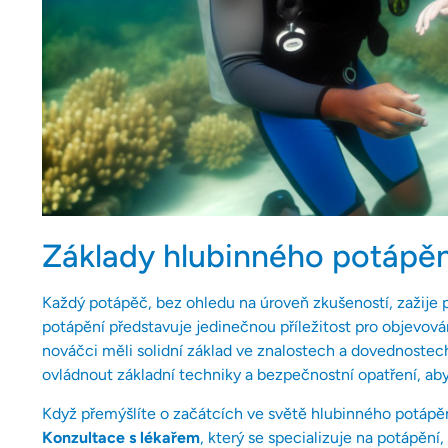
Základy hlubinného potápěn
Každý potápěč, bez ohledu na úroveň zkušeností, zažije p
potápění představuje jedinečnou příležitost pro objevová
nováčci měli solidní základ ve znalostech a dovednostech,
ovládnout základní techniky a bezpečnostní opatření, aby 
Když přemýšlíte o začátcích ve světě hlubinného potápění
Konzultace s lékařem
, který se specializuje na potápění,