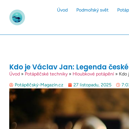
Úvod
Podmořský svět
Potáp
Kdo je Václav Jan: Legenda česk
Úvod
»
Potápěčské techniky
»
Hloubkové potápění
»
Kdo 
Potápěčský-Magazín.cz
27 listopadu, 2025
7:0