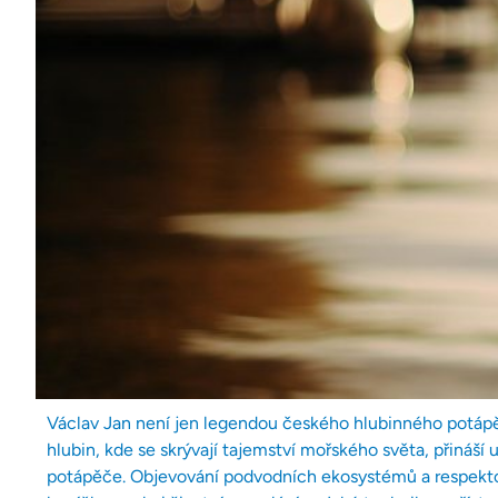
Václav Jan není jen legendou českého hlubinného potápě
hlubin, kde se skrývají tajemství mořského světa, přináší 
potápěče. Objevování podvodních ekosystémů a respektov