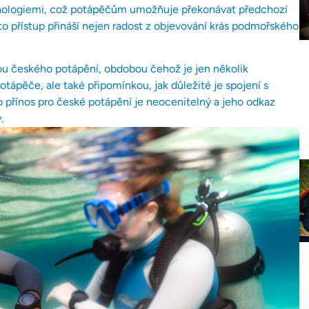
hnologiemi, což potápěčům umožňuje překonávat předchozí
o přístup přináší nejen radost z objevování krás podmořského
u českého potápění, obdobou čehož je jen několik
potápěče, ale také připomínkou, jak důležité je spojení s
 přínos pro české potápění je neocenitelný a jeho odkaz
.