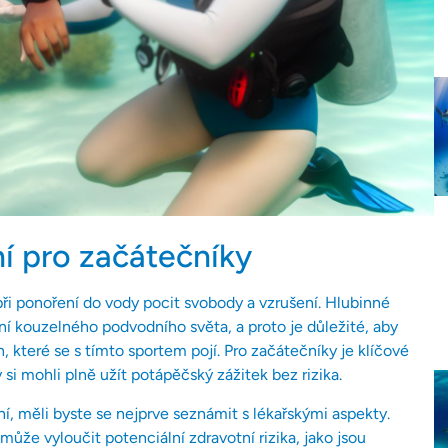
í pro začátečníky
ři ponoření do vody pocit svobody a vzrušení. Hlubinné
ní kouzelného podvodního světa, a proto je důležité, aby
 které se s tímto sportem pojí. Pro začátečníky je klíčové
si mohli plně užít potápěčský zážitek bez rizika.
, měli byste se nejprve seznámit s lékařskými aspekty.
 může vyloučit potenciální zdravotní rizika, jako jsou