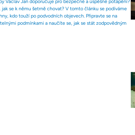
tupy Václav Jan doporučuje pro bezpečné a úspěšné potápění?
 jak se k němu šetrně chovat? V tomto článku se podíváme
echny, kdo touží po podvodních objevech. Připravte se na
utelnými podmínkami a naučíte se, jak se stát zodpovědným