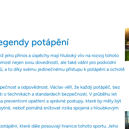
legendy potápění
ž jeho přínos a úspěchy mají hluboký vliv na rozvoj tohoto
ornost nejen svou dovedností, ale také vášní pro podvodní
čů, a to díky svému jedinečnému přístupu k potápění a ochotě
zpečnost a odpovědnost. Václav věří, že každý potápěč, bez
ti o technikách a standardech bezpečnosti. V průběhu let
a preventivní opatření a správné postupy, které by měly být
bytné, neboť pomáhá snižovat rizika spojená s hloubkovým
otápění, které dále posouvají hranice tohoto sportu. Jeho