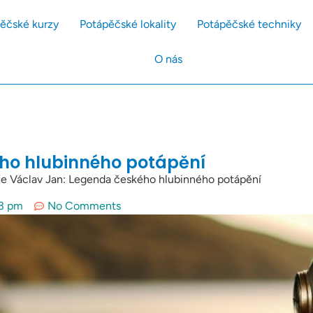
ěčské kurzy
Potápěčské lokality
Potápěčské techniky
O nás
ého hlubinného potápění
je Václav Jan: Legenda českého hlubinného potápění
3 pm
No Comments