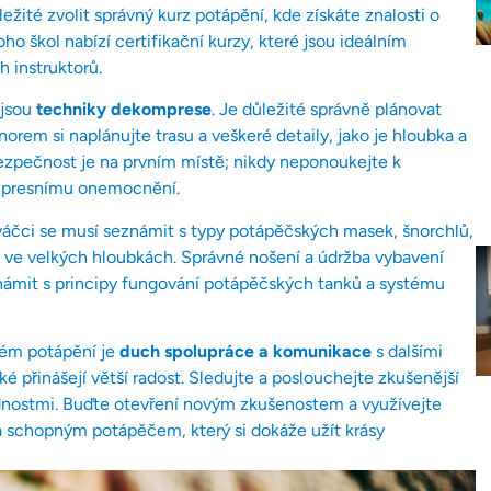
ité zvolit správný kurz potápění, kde získáte znalosti o
 škol nabízí certifikační kurzy, které jsou ideálním
 instruktorů.
 jsou
techniky dekomprese
. Je důležité správně plánovat
rem si naplánujte trasu a veškeré detaily, jako je hloubka a
ezpečnost je na prvním místě; nikdy neponoukejte k
ompresnímu onemocnění.
váčci se musí seznámit s typy potápěčských masek, šnorchlů,
ve velkých hloubkách. Správné nošení a údržba vybavení
námit s principy fungování potápěčských tanků a systému
ném potápění je
duch spolupráce a komunikace
s dalšími
é přinášejí větší radost. Sledujte a poslouchejte zkušenější
ednostmi. Buďte otevření novým zkušenostem a využívejte
a schopným potápěčem, který si dokáže užít krásy