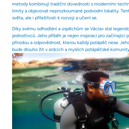
metody kombinují tradiční dovednosti s moderními tec
limity a objevovat neprozkoumané podvodní lokality. Tent
světa, ale i příležitosti k rozvoji a učení se.
Díky svému odhodlání a úspěchům se Václav stal legendo
jednotlivců. Jeho příběh je nejen inspirací pro začínající 
přírodou a odpovědnost, kterou každý potápěč nese. Jeho
bude dlouho žít v srdcích a myslích potápěčské komunity