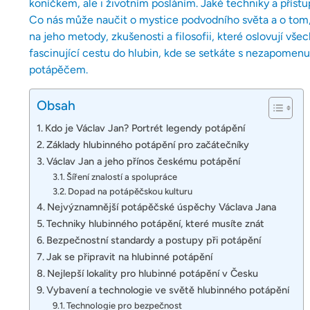
koníčkem, ale i životním posláním. Jaké techniky a přís
Co nás může naučit o mystice podvodního světa a o tom,
na jeho metody, zkušenosti a filosofii, které oslovují vš
fascinující cestu do hlubin, kde se setkáte s nezapomen
potápěčem.
Obsah
Kdo je Václav Jan? Portrét legendy potápění
Základy hlubinného potápění pro začátečníky
Václav Jan a jeho přínos českému potápění
Šíření znalostí a spolupráce
Dopad na potápěčskou kulturu
Nejvýznamnější potápěčské úspěchy Václava Jana
Techniky hlubinného potápění, které musíte znát
Bezpečnostní standardy a postupy při potápění
Jak se připravit na hlubinné potápění
Nejlepší lokality pro hlubinné potápění v Česku
Vybavení a technologie ve světě hlubinného potápění
Technologie pro bezpečnost