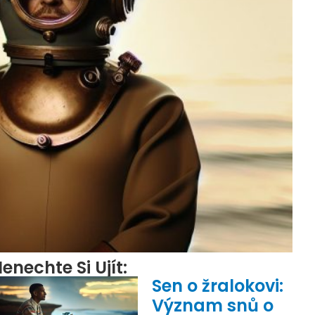
enechte Si Ujít:
Sen o žralokovi:
Význam snů o