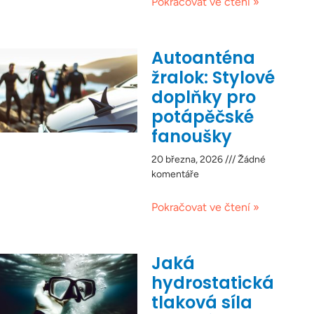
Pokračovat ve čtení »
Autoanténa
žralok: Stylové
doplňky pro
potápěčské
fanoušky
20 března, 2026
Žádné
komentáře
Pokračovat ve čtení »
Jaká
hydrostatická
tlaková síla