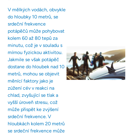
V mělkých vodách, obvykle
do hloubky 10 metrů, se
srdeční frekvence
potápěčů může pohybovat
kolem 60 až 80 tepů za
minutu, což je v souladu s
mírnou fyzickou aktivitou.
Jakmile se však potápěč
dostane do hloubek nad 10
metrů, mohou se objevit
měnící faktory jako je
zúžení cév v reakci na
chlad, zvyšující se tlak a
vyšší úroveň stresu, což
může přispět ke zvýšení
srdeční frekvence. V
hloubkách kolem 20 metrů
se srdeční frekvence může