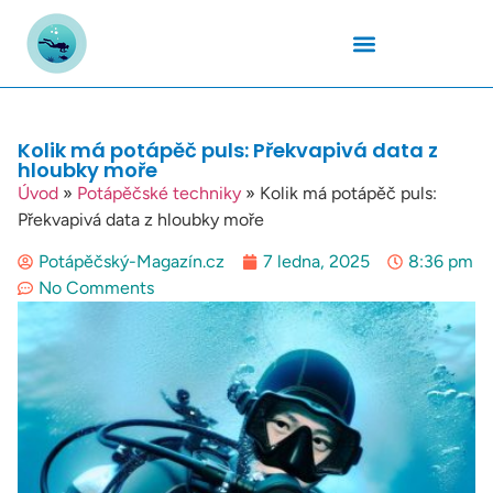
Podmořský Svět
Potápěčské Kurzy
Potápěčské Lokality
Potápěčské Techniky
Potapěčské Vybavení
Teplota Vody
Kolik má potápěč puls: Překvapivá data z
hloubky moře
Úvod
»
Potápěčské techniky
»
Kolik má potápěč puls:
Překvapivá data z hloubky moře
Potápěčský-Magazín.cz
7 ledna, 2025
8:36 pm
No Comments