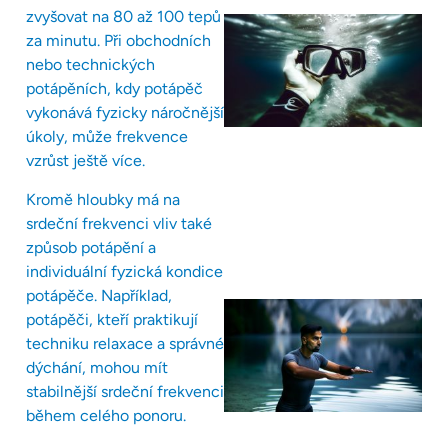
zvyšovat na 80 až 100 tepů
za minutu. Při obchodních
nebo technických
potápěních, kdy potápěč
vykonává fyzicky náročnější
úkoly, může frekvence
vzrůst ještě více.
Kromě hloubky má na
srdeční frekvenci vliv také
způsob potápění a
individuální fyzická kondice
potápěče. Například,
potápěči, kteří praktikují
techniku relaxace a správné
dýchání, mohou mít
stabilnější srdeční frekvenci
během celého ponoru.