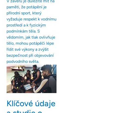
V závěru je důležité mít na
paměti, že potápění je
přírodní sport, který
vyžaduje respekt k vodnímu
prostředí a k fyzickým
podmínkám těla. S
vědomím, jak tlak ovlivňuje
tělo, mohou potápěči lépe
řídit své výkony a zvýšit
bezpečnost při objevování
podvodního světa.
Klíčové údaje
a studie o