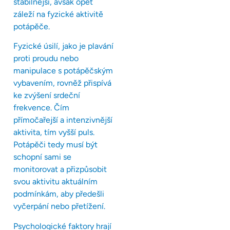
stabilnější, avšak opět
záleží na fyzické aktivitě
potápěče.
Fyzické úsilí, jako je plavání
proti proudu nebo
manipulace s potápěčským
vybavením, rovněž přispívá
ke zvýšení srdeční
frekvence. Čím
přímočařejší a intenzivnější
aktivita, tím vyšší puls.
Potápěči tedy musí být
schopní sami se
monitorovat a přizpůsobit
svou aktivitu aktuálním
podmínkám, aby předešli
vyčerpání nebo přetížení.
Psychologické faktory hrají