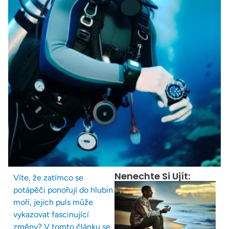
Nenechte Si Ujít:
Víte, že zatímco se
potápěči ponořují do hlubin
moří, jejich puls může
vykazovat fascinující
změny? V tomto článku se