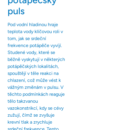
potápěčský
puls
Pod vodní hladinou hraje
teplota vody klíčovou roli v
tom, jak se srdeční
frekvence potápěče vyvíjí.
Studené vody, které se
běžně vyskytují v některých
potápěčských lokalitách,
spouštějí v těle reakci na
chlazení, což může vést k
vážným změnám v pulsu. V
těchto podmínkách reaguje
tělo takzvanou
vazokonstrikcí, kdy se cévy
zužují, čímž se zvyšuje
krevní tlak a zrychluje
srdeční frekvence. Tento