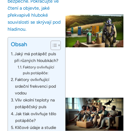
bezpečné. Pokračujte ve
čtení a objevte, jaké
překvapivě hluboké
souvislosti se skrývají pod
hladinou.
Obsah
Jaký má potápěč puls
při různých hloubkách?
Faktory ovlivňující
puls potápěče:
Faktory ovlivňující
srdeční frekvenci pod
vodou
Vliv okolní teploty na
potápěčský puls
Jak tlak ovlivňuje tělo
potápěče?
Klíčové údaje a studie