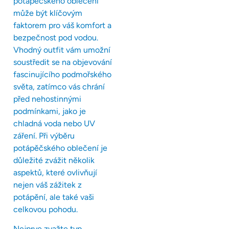
potápěčského oblečení
může být klíčovým
faktorem pro váš komfort a
bezpečnost pod vodou.
Vhodný outfit vám umožní
soustředit se na objevování
fascinujícího podmořského
světa, zatímco vás chrání
před nehostinnými
podmínkami, jako je
chladná voda nebo UV
záření. Při výběru
potápěčského oblečení je
důležité zvážit několik
aspektů, které ovlivňují
nejen váš zážitek z
potápění, ale také vaši
celkovou pohodu.
Nejprve zvažte typ