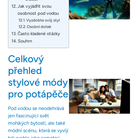
Jak vyjádřit svou
osobnost pod vodou
Vyzdobte svůj styl
Osobní dotek
Často kladené otázky
Souhrn
Celkový
přehled
stylové módy
pro potápěče
Pod vodou se neodehrává
jen fascinující svět
mořských bytostí, ale také
módní scénu, která se vyvíjí
tak rychle jako samotný