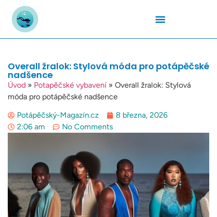
Podmořský Svět
Potápěčské Kurzy
Potápěčské Lokality
Potápěčské Techniky
Potapěčské Vybavení
Teplota Vody
Overall žralok: Stylová móda pro potápěčské
nadšence
Úvod
»
Potapěčské vybavení
»
Overall žralok: Stylová
móda pro potápěčské nadšence
Potápěčský-Magazín.cz
8 března, 2026
2:06 am
No Comments