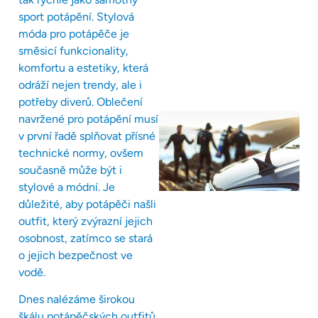
sport potápění. Stylová
móda pro potápěče je
směsicí funkcionality,
komfortu a estetiky, která
odráží nejen trendy, ale i
potřeby diverů. Oblečení
navržené pro potápění musí
v první řadě splňovat přísné
technické normy, ovšem
současně může být i
stylové a módní. Je
důležité, aby potápěči našli
outfit, který zvýrazní jejich
osobnost, zatímco se stará
o jejich bezpečnost ve
vodě.
Dnes nalézáme širokou
škálu potápěčských outfitů