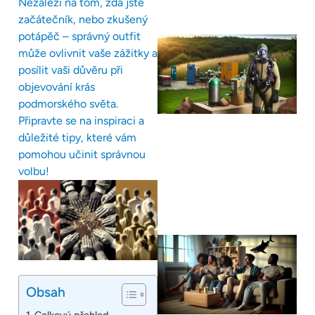
Nezáleží na tom, zda jste
začátečník, nebo zkušený
potápěč – správný outfit
může ovlivnit vaše zážitky a
posílit vaši důvěru při
objevování krás
podmorského světa.
Připravte se na inspiraci a
důležité tipy, které vám
pomohou učinit správnou
volbu!
Obsah
Celkový přehled