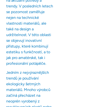
na aktuální potřeby a
trendy. V posledních letech
se pozornost zaměřuje
nejen na technické
vlastnosti materiálů, ale
také na design a
udržitelnost. V této oblasti
se objevují inovativní
přístupy, které kombinují
estetiku s funkčností, a to
jak pro amatérské, tak i
profesionální potápěče.
Jedním z nejvýraznějších
trendů je používání
ekologicky šetrných
materiálů. Mnoho výrobců
začíná přecházet na
neoprén vyrobený z
recyklovaných plastů nebo