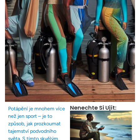
Nenechte Si Ujít:
Potápění je mnohem více
než jen sport – je to
způsob, jak prozkoumat
tajemství podvodního
světa. S tímto skvělým