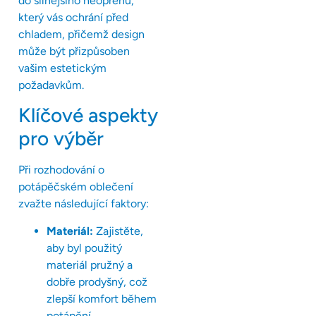
do silnějšího neoprénu,
který vás ochrání před
chladem, přičemž design
může být přizpůsoben
vašim estetickým
požadavkům.
Klíčové aspekty
pro výběr
Při rozhodování o
potápěčském oblečení
zvažte následující faktory:
Materiál:
Zajistěte,
aby byl použitý
materiál pružný a
dobře prodyšný, což
zlepší komfort během
potápění.