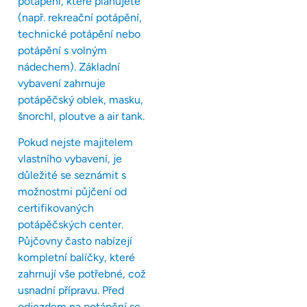
potápění, které plánujete
(např. rekreační potápění,
technické potápění nebo
potápění s volným
nádechem). Základní
vybavení zahrnuje
potápěčský oblek, masku,
šnorchl, ploutve a air tank.
Pokud nejste majitelem
vlastního vybavení, je
důležité se seznámit s
možnostmi půjčení od
certifikovaných
potápěčských center.
Půjčovny často nabízejí
kompletní balíčky, které
zahrnují vše potřebné, což
usnadní přípravu. Před
odjezdem na potápění se