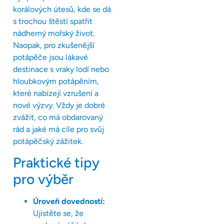
korálových útesů, kde se dá
s trochou štěstí spatřit
nádherný mořský život.
Naopak, pro zkušenější
potápěče jsou lákavé
destinace s vraky lodí nebo
hloubkovým potápěním,
které nabízejí vzrušení a
nové výzvy. Vždy je dobré
zvážit, co má obdarovaný
rád a jaké má cíle pro svůj
potápěčský zážitek.
Praktické tipy
pro výběr
Úroveň dovedností:
Ujistěte se, že