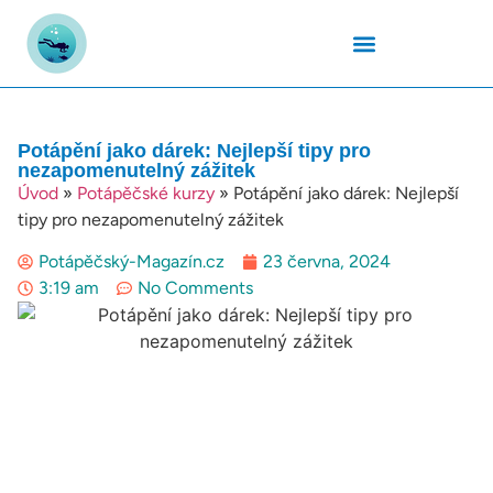
Podmořský Svět
Potápěčské Kurzy
Potápěčské Lokality
Potápěčské Techniky
Potapěčské Vybavení
Teplota Vody
Potápění jako dárek: Nejlepší tipy pro
nezapomenutelný zážitek
Úvod
»
Potápěčské kurzy
»
Potápění jako dárek: Nejlepší
tipy pro nezapomenutelný zážitek
Potápěčský-Magazín.cz
23 června, 2024
3:19 am
No Comments