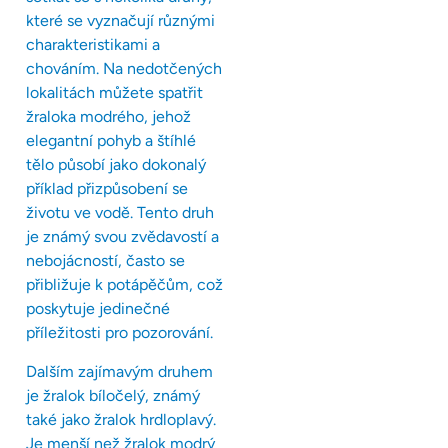
které se vyznačují různými
charakteristikami a
chováním. Na nedotčených
lokalitách můžete spatřit
žraloka modrého, jehož
elegantní pohyb a štíhlé
tělo působí jako dokonalý
příklad přizpůsobení se
životu ve vodě. Tento druh
je známý svou zvědavostí a
nebojácností, často se
přibližuje k potápěčům, což
poskytuje jedinečné
příležitosti pro pozorování.
Dalším zajímavým druhem
je žralok bíločelý, známý
také jako žralok hrdloplavý.
Je menší než žralok modrý