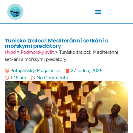
Podmořský Svět
Potápěčské Kurzy
Potápěčské Lokality
Potápěčské Techniky
Potapěčské Vybavení
Teplota Vody
Tunisko žraloci: Mediteránní setkání s
mořskými predátory
Úvod
»
Podmořský svět
»
Tunisko žraloci: Mediteránní
setkání s mořskými predátory
Potápěčský-Magazín.cz
27 ledna, 2025
1:16 am
No Comments