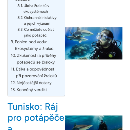
Úloha žraloků v
ekosystémech
Ochranné iniciativy
a jejich význam
Co můžete udělat
jako potápěč
Pohled pod vodu:
Ekosystémy a žraloci
Zkušenosti a příběhy
potápěčů se žraloky
Etika a odpovědnost
při pozorování žraloků
Nejčastější dotazy
Konečný verdikt
Tunisko: Ráj
pro potápěče
a