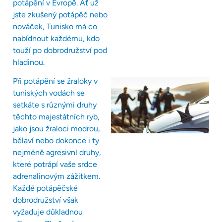
potápění v Evropě. Ať už
jste zkušený potápěč nebo
nováček, Tunisko má co
nabídnout každému, kdo
touží po dobrodružství pod
hladinou.
Při potápění se žraloky v
tuniských vodách se
setkáte s různými druhy
těchto majestátních ryb,
jako jsou žraloci modrou,
bělaví nebo dokonce i ty
nejméně agresivní druhy,
které potrápí vaše srdce
adrenalinovým zážitkem.
Každé potápěčské
dobrodružství však
vyžaduje důkladnou