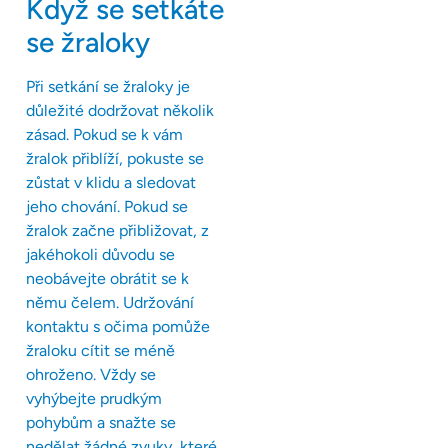
Když se setkáte
se žraloky
Při setkání se žraloky je
důležité dodržovat několik
zásad. Pokud se k vám
žralok přiblíží, pokuste se
zůstat v klidu a sledovat
jeho chování. Pokud se
žralok začne přibližovat, z
jakéhokoli důvodu se
neobávejte obrátit se k
němu čelem. Udržování
kontaktu s očima pomůže
žraloku cítit se méně
ohroženo. Vždy se
vyhýbejte prudkým
pohybům a snažte se
nedělat žádné zvuky, které