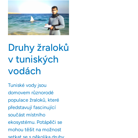
Druhy žraloků
v tuniských
vodách
Tuniské vody jsou
domovem různorodé
populace žraloků, které
představují fascinující
součást místního
ekosystému. Potápěči se
mohou těšit na možnost
setkat se s několika druhy,