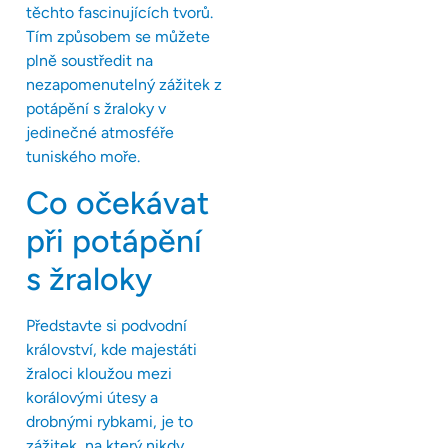
těchto fascinujících tvorů.
Tím způsobem se můžete
plně soustředit na
nezapomenutelný zážitek z
potápění s žraloky v
jedinečné atmosféře
tuniského moře.
Co očekávat
při potápění
s žraloky
Představte si podvodní
království, kde majestáti
žraloci kloužou mezi
korálovými útesy a
drobnými rybkami, je to
zážitek, na který nikdy