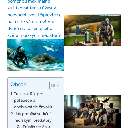
pomohou maximálně
zužitkovat tento úžasný
podvodní svět. Připravte se
na to, že vám otevřeme
dveře do fascinujícího
světa mořských predátorů!
Obsah
Tunisko: Ráj pro
potápěče a
obdivovatele žraloků
Jak probíhá setkání s
mořskými predátory
Průběh setkání s