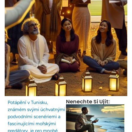
Nenechte Si Ujít:
Potápění v Tunisku,
známém svými úchvatnými
podvodními scenériemi a
fascinujícími mořskými
predátory, je pro mnohé