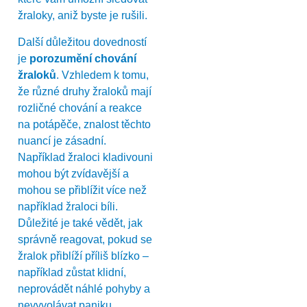
žraloky, aniž byste je rušili.
Další důležitou dovedností
je
porozumění chování
žraloků
. Vzhledem k tomu,
že různé druhy žraloků mají
rozličné chování a reakce
na potápěče, znalost těchto
nuancí je zásadní.
Například žraloci kladivouni
mohou být zvídavější a
mohou se přiblížit více než
například žraloci bíli.
Důležité je také vědět, jak
správně reagovat, pokud se
žralok přiblíží příliš blízko –
například zůstat klidní,
neprovádět náhlé pohyby a
nevyvolávat paniku.