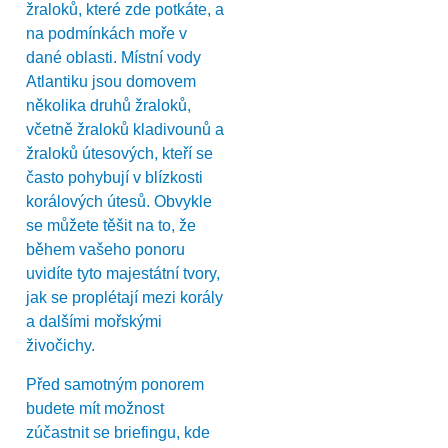
žraloků, které zde potkáte, a
na podmínkách moře v
dané oblasti. Místní vody
Atlantiku jsou domovem
několika druhů žraloků,
včetně žraloků kladivounů a
žraloků útesových, kteří se
často pohybují v blízkosti
korálových útesů. Obvykle
se můžete těšit na to, že
během vašeho ponoru
uvidíte tyto majestátní tvory,
jak se proplétají mezi korály
a dalšími mořskými
živočichy.
Před samotným ponorem
budete mít možnost
zúčastnit se briefingu, kde