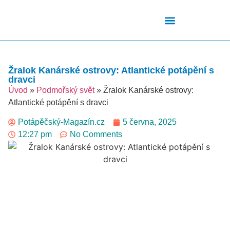
Podmořský Svět
Potápěčské Kurzy
Potápěčské Lokality
Potápěčské Techniky
Potapěčské Vybavení
Teplota Vody
Žralok Kanárské ostrovy: Atlantické potápění s
dravci
Úvod
»
Podmořský svět
»
Žralok Kanárské ostrovy:
Atlantické potápění s dravci
Potápěčský-Magazín.cz
5 června, 2025
12:27 pm
No Comments