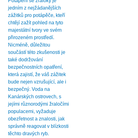
Potápění se žraloky je
jedním z nejžádanějších
zážitků pro potápěče, kteří
chtějí zažít pohled na tyto
majestátní tvory ve svém
přirozeném prostředí.
Nicméně, důležitou
součástí této zkušenosti je
také dodržování
bezpečnostních opatření,
která zajistí, že váš zážitek
bude nejen vzrušující, ale i
bezpečný. Voda na
Kanárských ostrovech, s
jejími různorodými žraločími
populacemi, vyžaduje
obezřetnost a znalosti, jak
správně reagovat v blízkosti
těchto dravých ryb.