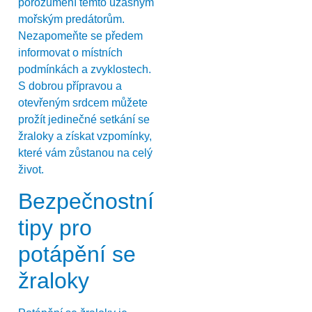
porozumění těmto úžasným
mořským predátorům.
Nezapomeňte se předem
informovat o místních
podmínkách a zvyklostech.
S dobrou přípravou a
otevřeným srdcem můžete
prožít jedinečné setkání se
žraloky a získat vzpomínky,
které vám zůstanou na celý
život.
Bezpečnostní
tipy pro
potápění se
žraloky