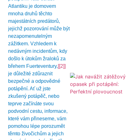
Atlantiku je domovem
mnoha druhů těchto
majestátních predátorů,
jejichž pozorování může být
nezapomenutelným
zážitkem. Vzhledem k
nedávným incidentům, kdy
došlo k útokům žraloků za
břehem Fuerteventury,
[[2]]
je důležité zdůraznit
bezpečné a odpovědné
potápění. Ať už jste
zkušený potápěč, nebo
teprve začínáte svou
podvodní cestu, informace,
které vám přineseme, vám
pomohou lépe porozumět
těmto živočichům a jejich