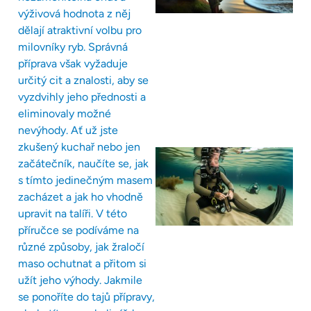
výživová hodnota z něj
dělají atraktivní volbu pro
milovníky ryb. Správná
příprava však vyžaduje
určitý cit a znalosti, aby se
vyzdvihly jeho přednosti a
eliminovaly možné
nevýhody. Ať už jste
zkušený kuchař nebo jen
začátečník, naučíte se, jak
s tímto jedinečným masem
zacházet a jak ho vhodně
upravit na talíři. V této
příručce se podíváme na
různé způsoby, jak žraločí
maso ochutnat a přitom si
užít jeho výhody. Jakmile
se ponoříte do tajů přípravy,