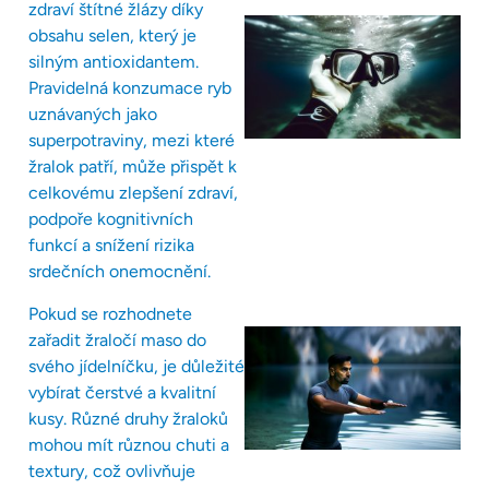
zdraví štítné žlázy díky
obsahu selen, který je
silným antioxidantem.
Pravidelná konzumace ryb
uznávaných jako
superpotraviny, mezi které
žralok patří, může přispět k
celkovému zlepšení zdraví,
podpoře kognitivních
funkcí a snížení rizika
srdečních onemocnění.
Pokud se rozhodnete
zařadit žraločí maso do
svého jídelníčku, je důležité
vybírat čerstvé a kvalitní
kusy. Různé druhy žraloků
mohou mít různou chuti a
textury, což ovlivňuje