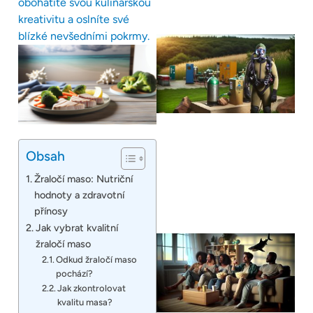
obohatíte svou kulinářskou
kreativitu a oslníte své
blízké nevšedními pokrmy.
Obsah
Žraločí maso: Nutriční
hodnoty a zdravotní
přínosy
Jak vybrat kvalitní
žraločí maso
Odkud žraločí maso
pochází?
Jak zkontrolovat
kvalitu masa?