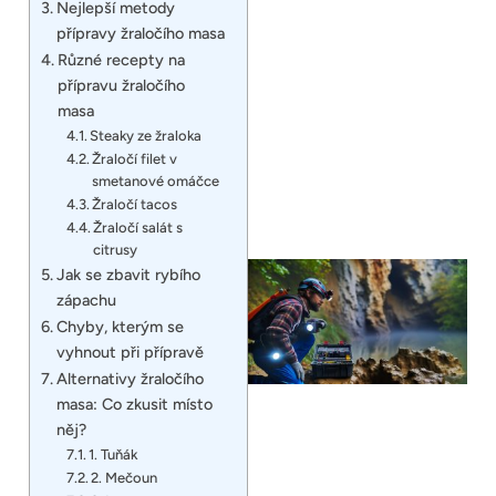
Nejlepší metody
přípravy žraločího masa
Různé recepty na
přípravu žraločího
masa
Steaky ze žraloka
Žraločí filet v
smetanové omáčce
Žraločí tacos
Žraločí salát s
citrusy
Jak se zbavit rybího
zápachu
Chyby, kterým se
vyhnout při přípravě
Alternativy žraločího
masa: Co zkusit místo
něj?
1. Tuňák
2. Mečoun