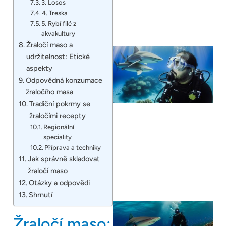
3. Losos
4. Treska
5. Rybí filé z
akvakultury
Žraločí maso a
udržitelnost: Etické
aspekty
Odpovědná konzumace
žraločího masa
Tradiční pokrmy se
žraločími recepty
Regionální
speciality
Příprava a techniky
Jak správně skladovat
žraločí maso
Otázky a odpovědi
Shrnutí
Žraločí maso: