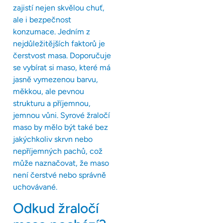
zajistí nejen skvělou chuť,
ale i bezpečnost
konzumace. Jedním z
nejdůležitějších faktorů je
čerstvost masa. Doporučuje
se vybírat si maso, které má
jasně vymezenou barvu,
měkkou, ale pevnou
strukturu a příjemnou,
jemnou vůni. Syrové žraločí
maso by mělo být také bez
jakýchkoliv skrvn nebo
nepříjemných pachů, což
může naznačovat, že maso
není čerstvé nebo správně
uchovávané.
Odkud žraločí