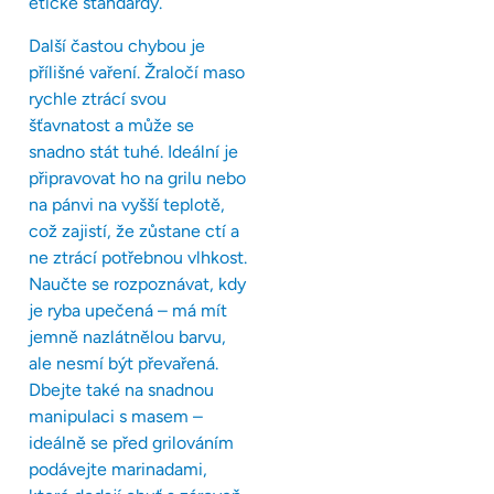
etické standardy.
Další častou chybou je
přílišné vaření. Žraločí maso
rychle ztrácí svou
šťavnatost a může se
snadno stát tuhé. Ideální je
připravovat ho na grilu nebo
na pánvi na vyšší teplotě,
což zajistí, že zůstane ctí a
ne ztrácí potřebnou vlhkost.
Naučte se rozpoznávat, kdy
je ryba upečená – má mít
jemně nazlátnělou barvu,
ale nesmí být převařená.
Dbejte také na snadnou
manipulaci s masem –
ideálně se před grilováním
podávejte marinadami,