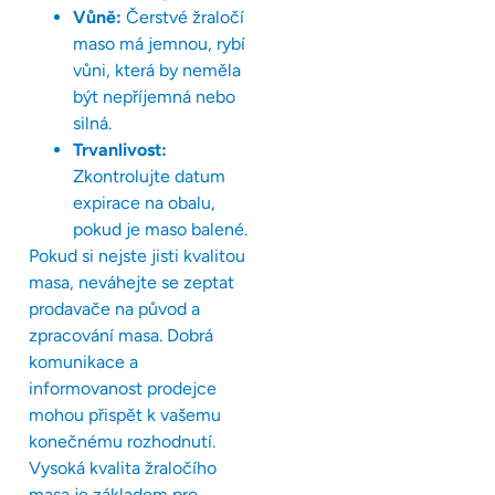
Vůně:
Čerstvé žraločí
maso má jemnou, rybí
vůni, která by neměla
být nepříjemná nebo
silná.
Trvanlivost:
Zkontrolujte datum
expirace na obalu,
pokud je maso balené.
Pokud si nejste jisti kvalitou
masa, neváhejte se zeptat
prodavače na původ a
zpracování masa. Dobrá
komunikace a
informovanost prodejce
mohou přispět k vašemu
konečnému rozhodnutí.
Vysoká kvalita žraločího
masa je základem pro