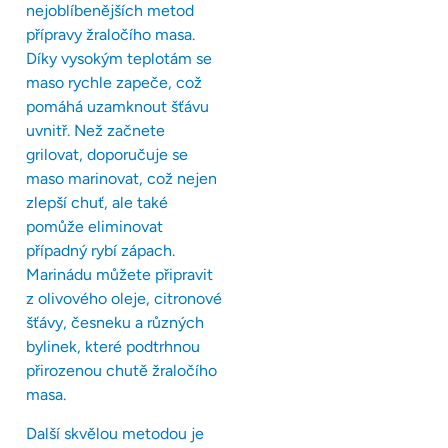
nejoblíbenějších metod
přípravy žraločího masa.
Díky vysokým teplotám se
maso rychle zapeče, což
pomáhá uzamknout šťávu
uvnitř. Než začnete
grilovat, doporučuje se
maso marinovat, což nejen
zlepší chuť, ale také
pomůže eliminovat
případný rybí zápach.
Marinádu můžete připravit
z olivového oleje, citronové
šťávy, česneku a různých
bylinek, které podtrhnou
přirozenou chutě žraločího
masa.
Další skvělou metodou je