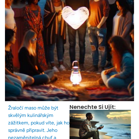
Nenechte Si Ujít:
Žraločí maso může být
skvělým kulinářským
zážitkem, pokud víte, jak ho
správně připravit. Jeho
nezaměnitelná chuť a