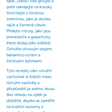
salát. Žraločí filet grilujte a
poté nakrájejte na kousky.
Smíchejte s čerstvou
zeleninou, jako je okurka,
rajče a červená cibule.
Přidejte citrusy, jako jsou
pomeranče a grapefruity,
které dodají jídlu svěžest.
Ochuťte olivovým olejem,
balsamico octem a
čerstvými bylinkami.
Tyto recepty vám umožní
vychutnat si žraločí maso
různými způsoby a
přizpůsobit je svému vkusu.
Bez ohledu na výběr je
důležité, abyste se zaměřili
na kvalitní suroviny a