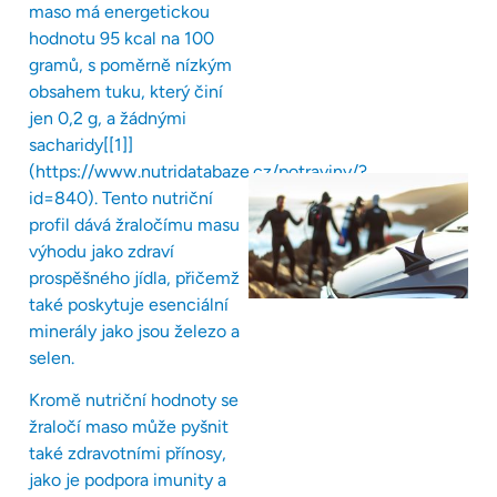
maso má energetickou
hodnotu 95 kcal na 100
gramů, s poměrně nízkým
obsahem tuku, který činí
jen 0,2 g, a žádnými
sacharidy[[1]]
(https://www.nutridatabaze.cz/potraviny/?
id=840). Tento nutriční
profil dává žraločímu masu
výhodu jako zdraví
prospěšného jídla, přičemž
také poskytuje esenciální
minerály jako jsou železo a
selen.
Kromě nutriční hodnoty se
žraločí maso může pyšnit
také zdravotními přínosy,
jako je podpora imunity a