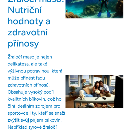
Nutriční
hodnoty a
zdravotní
přínosy
Žraločí maso je nejen
delikatesa, ale také
výživnou potravinou, která
může přinést řadu
zdravotních přínosů.
Obsahuje vysoký podíl
kvalitních bílkovin, což ho
činí ideálním zdrojem pro
sportovce i ty, kteří se snaží
zvýšit svůj příjem bílkovin.
Například syrové žraločí