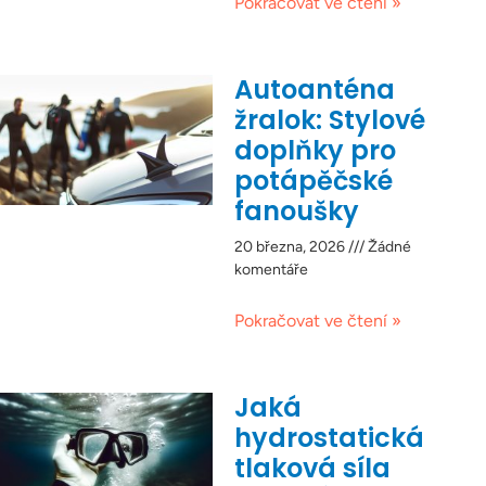
Pokračovat ve čtení »
Autoanténa
žralok: Stylové
doplňky pro
potápěčské
fanoušky
20 března, 2026
Žádné
komentáře
Pokračovat ve čtení »
Jaká
hydrostatická
tlaková síla