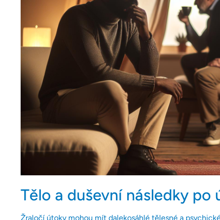
Tělo a duševní následky po 
Žraločí útoky mohou mít dalekosáhlé tělesné a psychické 