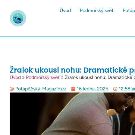
Úvod
Podmořský svět
Potáp
Žralok ukousl nohu: Dramatické p
Úvod
»
Podmořský svět
»
Žralok ukousl nohu: Dramatické 
Potápěčský-Magazín.cz
16 ledna, 2025
12:58 