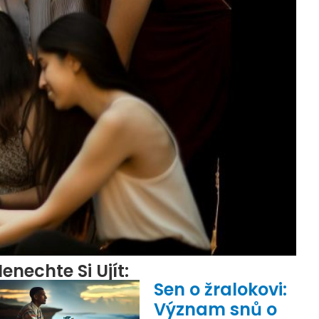
enechte Si Ujít:
Sen o žralokovi:
Význam snů o