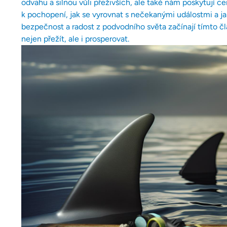
odvahu a silnou vůli přeživších, ale také nám poskytují c
k pochopení, jak se vyrovnat s nečekanými událostmi a ja
bezpečnost a radost z podvodního světa začínají tímto 
nejen přežít, ale i prosperovat.