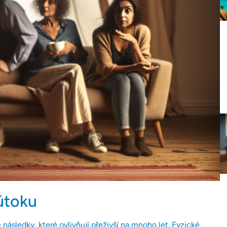
útoku
následky, které ovlivňují přeživší na mnoho let. Fyzické