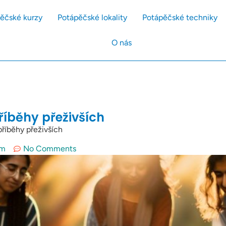
ěčské kurzy
Potápěčské lokality
Potápěčské techniky
O nás
říběhy přeživších
příběhy přeživších
am
No Comments