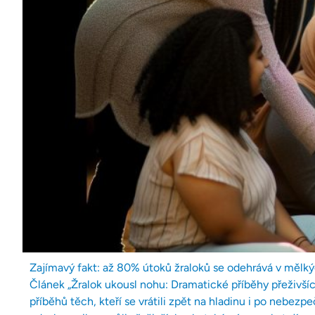
Zajímavý fakt: až 80% útoků žraloků se odehrává v mělkýc
Článek „Žralok ukousl nohu: Dramatické příběhy přeživší
příběhů těch, kteří se vrátili zpět na hladinu i po nebez