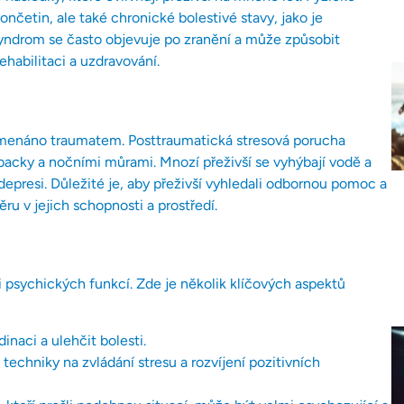
ončetin, ale také chronické bolestivé stavy, jako je
yndrom se často objevuje po zranění a může způsobit
habilitaci a uzdravování.
namenáno traumatem. Posttraumatická stresová porucha
backy a nočními můrami. Mnozí přeživší se vyhýbají vodě a
a depresi. Důležité je, aby přeživší vyhledali odbornou pomoc a
ru v jejich schopnosti a prostředí.
 psychických funkcí. Zde je několik klíčových aspektů
inaci a ulehčit bolesti.
echniky na zvládání stresu a rozvíjení pozitivních