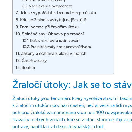
Vzdělávání a bezpečnost
Jak se vypořádat s traumatem po útoku
Kde se žraloci vyskytují nejčastěji?
První pomoc při žraločím útoku
Splněné sny: Obnova po zranění
Duševní zdraví a uzdravování
Praktické rady pro obnovení života
Zákony a ochrana žraloků v mořích
Časté dotazy
Souhrn
Žraločí útoky: Jak se to stá
Žraločí útoky jsou fenomén, který vyvolává strach i fasc
k žraločím útokům dochází častěji, než si většina lidí my
ochranu žraloků zaznamenáno více než 100 nevyprovokov
stávají v mělkých vodách, kde se žraloci shromažďují za
potravy, například v blízkosti rybářských lodí.