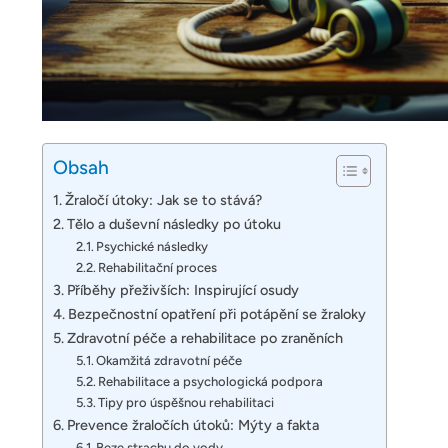
Obsah
Žraločí útoky: Jak se to stává?
Tělo a duševní následky po útoku
Psychické následky
Rehabilitační proces
Příběhy přeživších: Inspirující osudy
Bezpečnostní opatření při potápění se žraloky
Zdravotní péče a rehabilitace po zraněních
Okamžitá zdravotní péče
Rehabilitace a psychologická podpora
Tipy pro úspěšnou rehabilitaci
Prevence žraločích útoků: Mýty a fakta
Beze strachu do vody