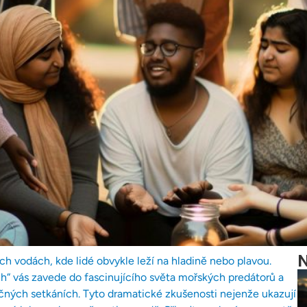
N
h vodách, kde lidé obvykle leží na hladině nebo plavou.
ch“ vás zavede do fascinujícího světa mořských predátorů a
pečných setkáních. Tyto dramatické zkušenosti nejenže ukazují