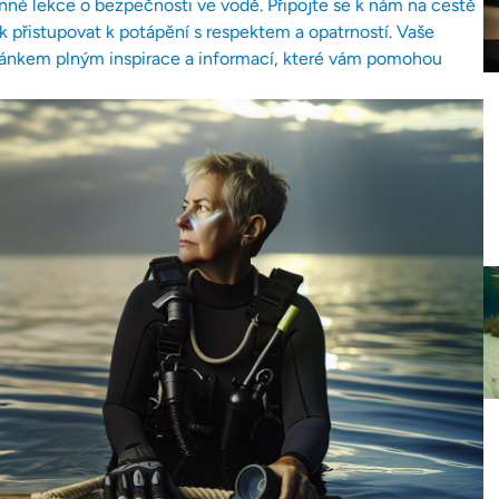
enné lekce o bezpečnosti ve vodě. Připojte se k nám na cestě
k přistupovat k potápění s respektem a opatrností. Vaše
článkem plným inspirace a informací, které vám pomohou