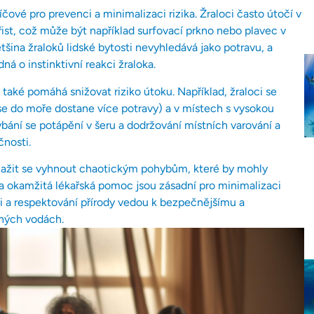
čové pro prevenci a minimalizaci rizika. Žraloci často útočí v
řist, což může být například surfovací prkno nebo plavec v
šina žraloků lidské bytosti nevyhledává jako potravu, a
 o instinktivní reakci žraloka.
 také pomáhá snižovat riziko útoku. Například, žraloci se
 se do moře dostane více potravy) a v místech s vysokou
ýbání se potápění v šeru a dodržování místních varování a
nosti.
 snažit se vyhnout chaotickým pohybům, které by mohly
a okamžitá lékařská pomoc jsou zásadní pro minimalizaci
i a respektování přírody vedou k bezpečnějšímu a
ených vodách.