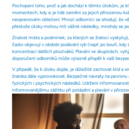
Pochopení toho, proč a jak dochází k těmto útokům, je klí
momentech, kdy si je lidé zamění za jejich přirozenou ko
neoprenovém oblečení. Mnozí odborníci se shodují, že vět
přestože útoky mohou mít vážné následky, mnohdy se jedná
Znalost místa a podmínek, za kterých se žraloci vyskytují,
často objevují v období podávání ryb (např. po bouři, kdy
koncentrací dalších ploutváků. Plavání ve skupinách, vyh
doporučení odborníků může výrazně přispět k vaší bezpeč
V případě, že k útoku dojde, je důležité zachovat klid a
žraloka dále vyprovokovat. Bezpečné návraty na pevninu 
fyzických i psychických následků. Udržení informovanost
informovanějšímu zážitku při potápění a plavání v přiroz