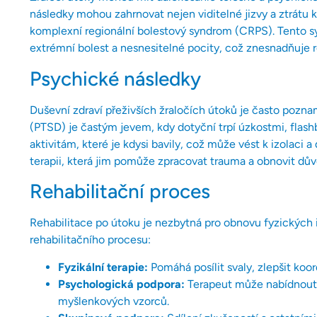
následky mohou zahrnovat nejen viditelné jizvy a ztrátu k
komplexní regionální bolestový syndrom (CRPS). Tento s
extrémní bolest a nesnesitelné pocity, což znesnadňuje re
Psychické následky
Duševní zdraví přeživších žraločích útoků je často poz
(PTSD) je častým jevem, kdy dotyční trpí úzkostmi, flash
aktivitám, které je kdysi bavily, což může vést k izolaci 
terapii, která jim pomůže zpracovat trauma a obnovit důvě
Rehabilitační proces
Rehabilitace po útoku je nezbytná pro obnovu fyzických i
rehabilitačního procesu:
Fyzikální terapie:
Pomáhá posílit svaly, zlepšit koord
Psychologická podpora:
Terapeut může nabídnout t
myšlenkových vzorců.