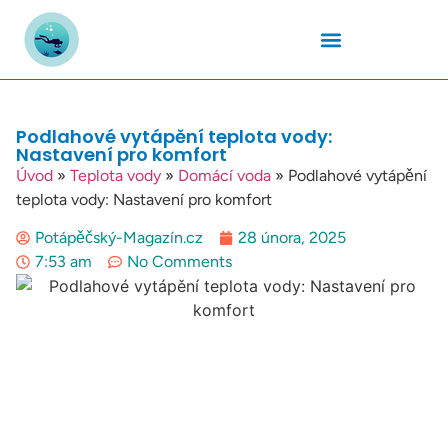
Podmořský Svět
Potápěčské Kurzy
Potápěčské Lokality
Potápěčské Techniky
Potapěčské Vybavení
Teplota Vody
Podlahové vytápění teplota vody:
Nastavení pro komfort
Úvod
»
Teplota vody
»
Domácí voda
»
Podlahové vytápění
teplota vody: Nastavení pro komfort
Potápěčský-Magazín.cz
28 února, 2025
7:53 am
No Comments